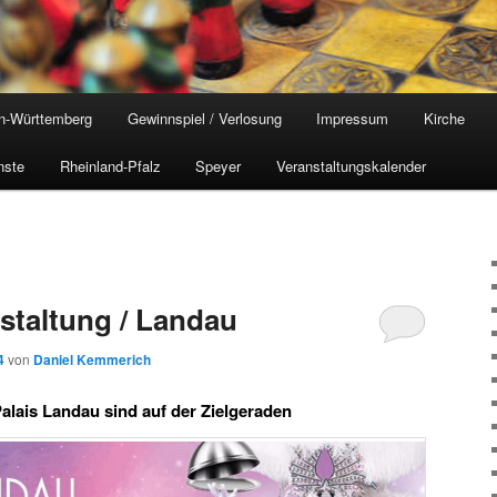
n-Württemberg
Gewinnspiel / Verlosung
Impressum
Kirche
nste
Rheinland-Pfalz
Speyer
Veranstaltungskalender
nstaltung / Landau
4
von
Daniel Kemmerich
alais Landau sind auf der Zielgeraden