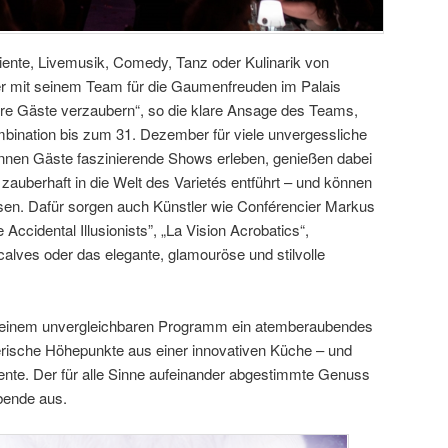
biente, Livemusik, Comedy, Tanz oder Kulinarik von
er mit seinem Team für die Gaumenfreuden im Palais
ere Gäste verzaubern“, so die klare Ansage des Teams,
bination bis zum 31. Dezember für viele unvergessliche
nnen Gäste faszinierende Shows erleben, genießen dabei
auberhaft in die Welt des Varietés entführt – und können
sen. Dafür sorgen auch Künstler wie Conférencier Markus
Accidental Illusionists”, „La Vision Acrobatics“,
alves oder das elegante, glamouröse und stilvolle
 seinem unvergleichbaren Programm ein atemberaubendes
rische Höhepunkte aus einer innovativen Küche – und
iente. Der für alle Sinne aufeinander abgestimmte Genuss
bende aus.