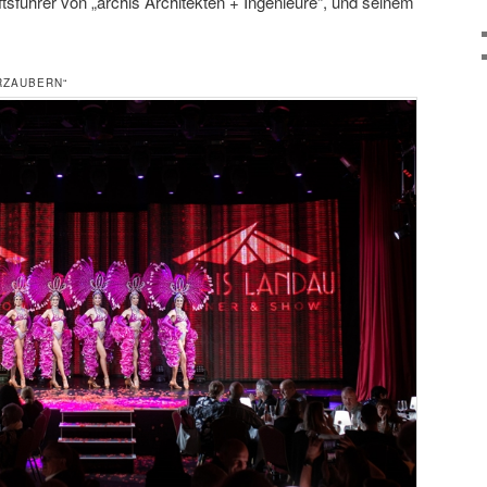
sführer von „archis Architekten + Ingenieure“, und seinem
RZAUBERN“