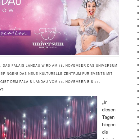
: DAS PALAIS LANDAU WIRD AM 18. NOVEMBER DAS UNIVERSUM
BRINGEN! DAS NEUE KULTURELLE ZENTRUM FÜR EVENTS MIT
IBT DEM PALAIS LANDAU VOM 18. NOVEMBER BIS 31.
AT!
„In
diesen
Tagen
biegen
die