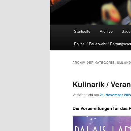
Hauptmenü
Startseite
Archive
Bade
Polizei / Feuerwehr / Rettungsdie
ARCHIV DER KATEGORIE:
UMLAND
Kulinarik / Vera
Veröffentlicht am
21. November 202
Die Vorbereitungen für das P