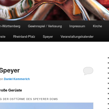
n-Württemberg
Gewinnspiel / Verlosung
Impressum
Kirche
nste
Rheinland-Pfalz
Speyer
Veranstaltungskalender
 Speyer
von
Daniel Kemmerich
roße Gerüste
NG DER OSTTÜRME DES SPEYERER DOMS