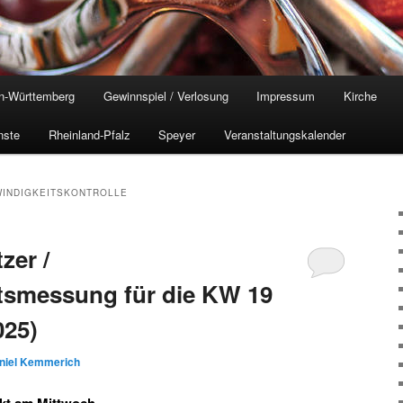
n-Württemberg
Gewinnspiel / Verlosung
Impressum
Kirche
nste
Rheinland-Pfalz
Speyer
Veranstaltungskalender
INDIGKEITSKONTROLLE
zer /
tsmessung für die KW 19
025)
niel Kemmerich
kt am Mittwoch