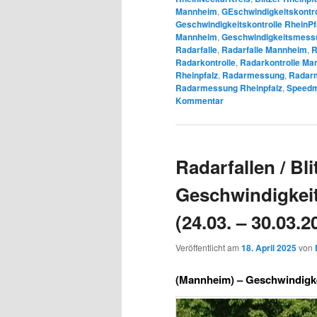
Mannheim
,
GEschwindigkeitskontro
Geschwindigkeitskontrolle RheinPf
Mannheim
,
Geschwindigkeitsmessu
Radarfalle
,
Radarfalle Mannheim
,
R
Radarkontrolle
,
Radarkontrolle Ma
Rheinpfalz
,
Radarmessung
,
Radar
Radarmessung Rheinpfalz
,
Speedm
Kommentar
Radarfallen / Blit
Geschwindigkei
(24.03. – 30.03.2
Veröffentlicht am
18. April 2025
von
(Mannheim) –
Geschwindigkei