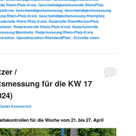
lle Rhein-Pfalz-Kreis
,
Geschwindigkeitskontrolle RheinPfalz
,
alzKreis
,
Geschwindigkeitsmessung
,
Geschwindigkeitsmessung
ng Rhein-Pfalz-Kreis
,
Geschwindigkeitsmessung Rheinpfalz
,
adarfalle Rhein-Pfalz-Kreis
,
Radarfalle RheinNeckarPfalz
,
nnheim
,
Radarkontrolle Rhein-Pfalz-Kreis
,
Radarkontrolle
messung Mannheim
,
Radarmessung Rhein-Pfalz-Kreis
,
arathon
,
Speedmarathon RheinlandPfalz
|
Schreibe einen
zer /
tsmessung für die KW 17
024)
Daniel Kemmerich
tskontrollen für die Woche vom 21. bis 27. April