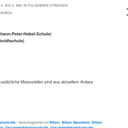
. BIS 9. MAI IN FOLGENDEN STRASSEN G
DURCH:
ohann-Peter-Hebel-Schule)
boldtschule)
zusätzliche Messstellen sind aus aktuellem Anlass
skontrolle
|
Verschlagwortet mit
Blitzer
,
Blitzer Mannheim
,
Blitzer
alz
,
Geschwindigkeitskontrolle
,
Geschwindigkeitskontrolle