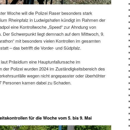
er Woche will die Polizei Raser besonders stark
sidium Rheinpfalz in Ludwigshafen kündigt im Rahmen der
dpol eine Kontrollwoche „Speed“ zur Ahndung von
. Der Schwerpunkt liegt demnach auf dem Mittwoch, 9.
arathon“ mit besonders vielen Kontrollen im gesamten
tatt – das betrifft die Vorder- und Südpfalz.
 laut Präsidium eine Hauptunfallursache im
 der Polizei wurden 2024 im Zuständigkeitsbereich des
erkehrsunfälle wegen nicht angepasster oder überhöhter
587 Personen kamen dabei zu Schaden.
tskontrollen für die Woche vom 5. bis 9. Mai