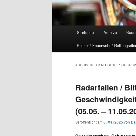
Hauptmenü
Startseite
Archive
Bade
Polizei / Feuerwehr / Rettungsdie
ARCHIV DER KATEGORIE:
GESCHW
Radarfallen / Blit
Geschwindigkei
(05.05. – 11.05.2
Veröffentlicht am
6. Mai 2025
von
Da
Speedmarathon, Schwerpun