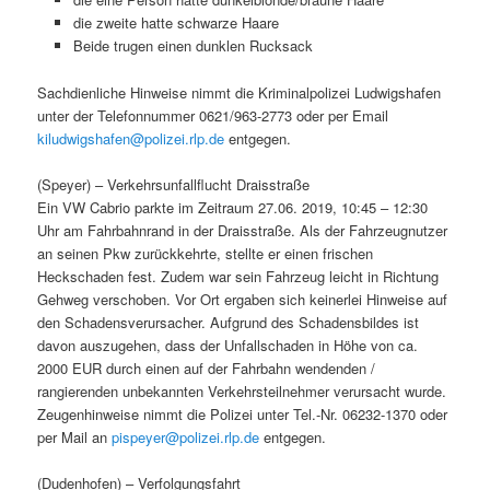
die zweite hatte schwarze Haare
Beide trugen einen dunklen Rucksack
Sachdienliche Hinweise nimmt die Kriminalpolizei Ludwigshafen
unter der Telefonnummer 0621/963-2773 oder per Email
kiludwigshafen@polizei.rlp.de
entgegen.
(Speyer) – Verkehrsunfallflucht Draisstraße
Ein VW Cabrio parkte im Zeitraum 27.06. 2019, 10:45 – 12:30
Uhr am Fahrbahnrand in der Draisstraße. Als der Fahrzeugnutzer
an seinen Pkw zurückkehrte, stellte er einen frischen
Heckschaden fest. Zudem war sein Fahrzeug leicht in Richtung
Gehweg verschoben. Vor Ort ergaben sich keinerlei Hinweise auf
den Schadensverursacher. Aufgrund des Schadensbildes ist
davon auszugehen, dass der Unfallschaden in Höhe von ca.
2000 EUR durch einen auf der Fahrbahn wendenden /
rangierenden unbekannten Verkehrsteilnehmer verursacht wurde.
Zeugenhinweise nimmt die Polizei unter Tel.-Nr. 06232-1370 oder
per Mail an
pispeyer@polizei.rlp.de
entgegen.
(Dudenhofen) – Verfolgungsfahrt