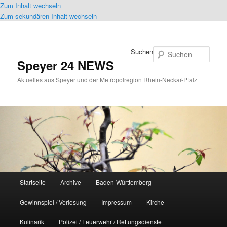
Zum Inhalt wechseln
Zum sekundären Inhalt wechseln
Suchen
Speyer 24 NEWS
Aktuelles aus Speyer und der Metropolregion Rhein-Neckar-Pfalz
Hauptmenü
Startseite
Archive
Baden-Württemberg
Gewinnspiel / Verlosung
Impressum
Kirche
Kulinarik
Polizei / Feuerwehr / Rettungsdienste