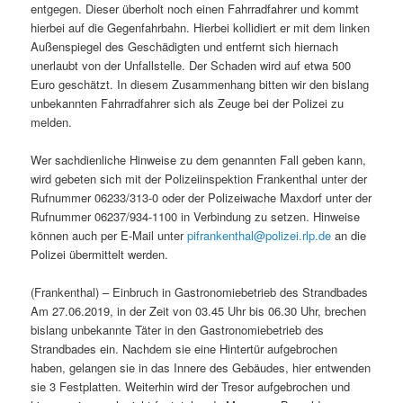
entgegen. Dieser überholt noch einen Fahrradfahrer und kommt
hierbei auf die Gegenfahrbahn. Hierbei kollidiert er mit dem linken
Außenspiegel des Geschädigten und entfernt sich hiernach
unerlaubt von der Unfallstelle. Der Schaden wird auf etwa 500
Euro geschätzt. In diesem Zusammenhang bitten wir den bislang
unbekannten Fahrradfahrer sich als Zeuge bei der Polizei zu
melden.
Wer sachdienliche Hinweise zu dem genannten Fall geben kann,
wird gebeten sich mit der Polizeiinspektion Frankenthal unter der
Rufnummer 06233/313-0 oder der Polizeiwache Maxdorf unter der
Rufnummer 06237/934-1100 in Verbindung zu setzen. Hinweise
können auch per E-Mail unter
pifrankenthal@polizei.rlp.de
an die
Polizei übermittelt werden.
(Frankenthal) – Einbruch in Gastronomiebetrieb des Strandbades
Am 27.06.2019, in der Zeit von 03.45 Uhr bis 06.30 Uhr, brechen
bislang unbekannte Täter in den Gastronomiebetrieb des
Strandbades ein. Nachdem sie eine Hintertür aufgebrochen
haben, gelangen sie in das Innere des Gebäudes, hier entwenden
sie 3 Festplatten. Weiterhin wird der Tresor aufgebrochen und