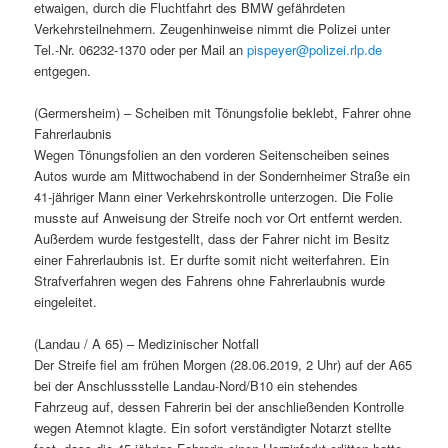
etwaigen, durch die Fluchtfahrt des BMW gefährdeten
Verkehrsteilnehmern. Zeugenhinweise nimmt die Polizei unter
Tel.-Nr. 06232-1370 oder per Mail an
pispeyer@polizei.rlp.de
entgegen.
(Germersheim) – Scheiben mit Tönungsfolie beklebt, Fahrer ohne
Fahrerlaubnis
Wegen Tönungsfolien an den vorderen Seitenscheiben seines
Autos wurde am Mittwochabend in der Sondernheimer Straße ein
41-jähriger Mann einer Verkehrskontrolle unterzogen. Die Folie
musste auf Anweisung der Streife noch vor Ort entfernt werden.
Außerdem wurde festgestellt, dass der Fahrer nicht im Besitz
einer Fahrerlaubnis ist. Er durfte somit nicht weiterfahren. Ein
Strafverfahren wegen des Fahrens ohne Fahrerlaubnis wurde
eingeleitet.
(Landau / A 65) – Medizinischer Notfall
Der Streife fiel am frühen Morgen (28.06.2019, 2 Uhr) auf der A65
bei der Anschlussstelle Landau-Nord/B10 ein stehendes
Fahrzeug auf, dessen Fahrerin bei der anschließenden Kontrolle
wegen Atemnot klagte. Ein sofort verständigter Notarzt stellte