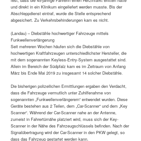
fest, dass die 45-jährige Fahrerin einen Herzinfarkt erlitten hatte
und direkt in ein Klinikum eingeliefert werden musste. Bis der
Abschleppdienst eintraf, wurde die Stelle entsprechend
abgesichert. Zu Verkehrsbehinderungen kam es nicht.
(Landau) – Diebstähle hochwertiger Fahrzeuge mittels
Funkwellenverlängerung
Seit mehreren Wochen häufen sich die Diebstähle von
hochwertigen Kraftfahrzeugen unterschiedlichster Hersteller, die
mit dem sogenannten Keyless-Entry-System ausgestattet sind.
Allein im Bereich der Südpfalz kam es im Zeitraum von Anfang
März bis Ende Mai 2019 zu insgesamt 14 solcher Diebstähle.
Die bisherigen polizeilichen Ermittlungen ergaben den Verdacht,
dass die Fahrzeuge vermutlich unter Zuhilfenahme von
sogenannten „Funkwellenverlängerern“ entwendet wurden. Diese
Geräte bestehen aus 2 Teilen, dem „Car-Scanner“ und dem „Key
Scanner“. Während der Car-Scanner nahe an der Antenne,
zumeist in Fahrertürnähe platziert wird, muss sich der Key-
Scanner in der Nähe des Fahrzeugschlüssels befinden. Nach der
Signalübertragung wird der Car-Scanner in den PKW gelegt, so
dass das Fahrzeug gestartet werden kann.