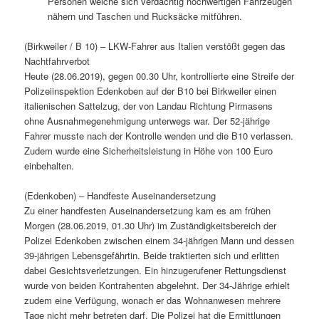
Personen welche sich verdächtig hochwertigen Fahrzeugen
nähern und Taschen und Rucksäcke mitführen.
(Birkweiler / B 10) – LKW-Fahrer aus Italien verstößt gegen das
Nachtfahrverbot
Heute (28.06.2019), gegen 00.30 Uhr, kontrollierte eine Streife der
Polizeiinspektion Edenkoben auf der B10 bei Birkweiler einen
italienischen Sattelzug, der von Landau Richtung Pirmasens
ohne Ausnahmegenehmigung unterwegs war. Der 52-jährige
Fahrer musste nach der Kontrolle wenden und die B10 verlassen.
Zudem wurde eine Sicherheitsleistung in Höhe von 100 Euro
einbehalten.
(Edenkoben) – Handfeste Auseinandersetzung
Zu einer handfesten Auseinandersetzung kam es am frühen
Morgen (28.06.2019, 01.30 Uhr) im Zuständigkeitsbereich der
Polizei Edenkoben zwischen einem 34-jährigen Mann und dessen
39-jährigen Lebensgefährtin. Beide traktierten sich und erlitten
dabei Gesichtsverletzungen. Ein hinzugerufener Rettungsdienst
wurde von beiden Kontrahenten abgelehnt. Der 34-Jährige erhielt
zudem eine Verfügung, wonach er das Wohnanwesen mehrere
Tage nicht mehr betreten darf. Die Polizei hat die Ermittlungen