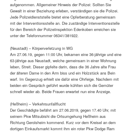
aufgenommen. Allgemeiner Hinweis der Polizei: Sollten Sie
Gewalt in einer Beziehung erleben, verständigen sie die Polizei.
Jede Polizeidienststelle bietet eine Opferberatung gemeinsam
mit der Interventionsstelle an. Die zuständige Interventionsstelle
für den Bereich der Polizeiinspektion Edenkoben erreichen sie
unter der Telefonnummer 06341/381922.
(Neustadt) – Körperverletzung in WG
Am 27.06.19, gegen 11:00 Uhr, bekamen eine 36-jährige und eine
63-jährige aus Neustadt, welche gemeinsam in einer Wohnung
leben, Streit. Dieser gipfelte darin, dass die 36 Jahre alte Frau
der älteren Dame in den Arm biss und ein Holzstück ans Bein
warf. Im Gegenzug erhielt sie dafür eine Ohrfeige. Nachdem mit
beiden ein Gespräch geführt wurde kühlten sich die Gemüter
schnell wieder ab. Beide Frauen erwartet nun eine Anzeige.
(Heßheim) – Verkehrsunfallflucht
Der Geschädigte befährt am 27.06.2019, gegen 17.40 Uhr, mit
seinem Pkw Mitsubishi die Ortsumgehung Heßheim aus
Richtung Gerolsheim kommend. Kurz vor dem Kreisel an dem
dortigen Einkaufsmarkt kommt ihm ein roter Pkw Dodge Ram