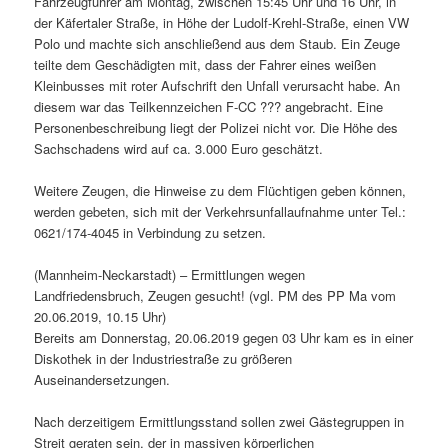
Fahrzeugführer am Montag, zwischen 15:45 Uhr und 16 Uhr, in
der Käfertaler Straße, in Höhe der Ludolf-Krehl-Straße, einen VW
Polo und machte sich anschließend aus dem Staub. Ein Zeuge
teilte dem Geschädigten mit, dass der Fahrer eines weißen
Kleinbusses mit roter Aufschrift den Unfall verursacht habe. An
diesem war das Teilkennzeichen F-CC ??? angebracht. Eine
Personenbeschreibung liegt der Polizei nicht vor. Die Höhe des
Sachschadens wird auf ca. 3.000 Euro geschätzt.
Weitere Zeugen, die Hinweise zu dem Flüchtigen geben können,
werden gebeten, sich mit der Verkehrsunfallaufnahme unter Tel.:
0621/174-4045 in Verbindung zu setzen.
(Mannheim-Neckarstadt) – Ermittlungen wegen
Landfriedensbruch, Zeugen gesucht! (vgl. PM des PP Ma vom
20.06.2019, 10.15 Uhr)
Bereits am Donnerstag, 20.06.2019 gegen 03 Uhr kam es in einer
Diskothek in der Industriestraße zu größeren
Auseinandersetzungen.
Nach derzeitigem Ermittlungsstand sollen zwei Gästegruppen in
Streit geraten sein, der in massiven körperlichen