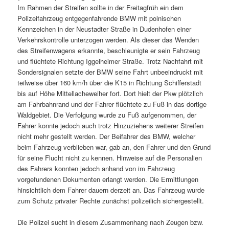
Im Rahmen der Streifen sollte in der Freitagfrüh ein dem
Polizeifahrzeug entgegenfahrende BMW mit polnischen
Kennzeichen in der Neustadter Straße in Dudenhofen einer
Verkehrskontrolle unterzogen werden. Als dieser das Wenden
des Streifenwagens erkannte, beschleunigte er sein Fahrzeug
und flüchtete Richtung Iggelheimer Straße. Trotz Nachfahrt mit
Sondersignalen setzte der BMW seine Fahrt unbeeindruckt mit
teilweise über 160 km/h über die K15 in Richtung Schifferstadt
bis auf Höhe Mittellacheweiher fort. Dort hielt der Pkw plötzlich
am Fahrbahnrand und der Fahrer flüchtete zu Fuß in das dortige
Waldgebiet. Die Verfolgung wurde zu Fuß aufgenommen, der
Fahrer konnte jedoch auch trotz Hinzuziehens weiterer Streifen
nicht mehr gestellt werden. Der Beifahrer des BMW, welcher
beim Fahrzeug verblieben war, gab an, den Fahrer und den Grund
für seine Flucht nicht zu kennen. Hinweise auf die Personalien
des Fahrers konnten jedoch anhand von im Fahrzeug
vorgefundenen Dokumenten erlangt werden. Die Ermittlungen
hinsichtlich dem Fahrer dauern derzeit an. Das Fahrzeug wurde
zum Schutz privater Rechte zunächst polizeilich sichergestellt.
Die Polizei sucht in diesem Zusammenhang nach Zeugen bzw.