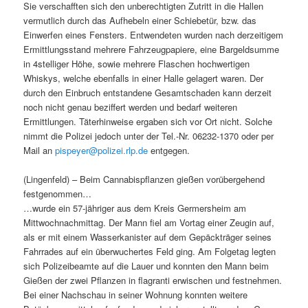
Sie verschafften sich den unberechtigten Zutritt in die Hallen
vermutlich durch das Aufhebeln einer Schiebetür, bzw. das
Einwerfen eines Fensters. Entwendeten wurden nach derzeitigem
Ermittlungsstand mehrere Fahrzeugpapiere, eine Bargeldsumme
in 4stelliger Höhe, sowie mehrere Flaschen hochwertigen
Whiskys, welche ebenfalls in einer Halle gelagert waren. Der
durch den Einbruch entstandene Gesamtschaden kann derzeit
noch nicht genau beziffert werden und bedarf weiteren
Ermittlungen. Täterhinweise ergaben sich vor Ort nicht. Solche
nimmt die Polizei jedoch unter der Tel.-Nr. 06232-1370 oder per
Mail an
pispeyer@polizei.rlp.de
entgegen.
(Lingenfeld) – Beim Cannabispflanzen gießen vorübergehend
festgenommen…
…wurde ein 57-jähriger aus dem Kreis Germersheim am
Mittwochnachmittag. Der Mann fiel am Vortag einer Zeugin auf,
als er mit einem Wasserkanister auf dem Gepäckträger seines
Fahrrades auf ein überwuchertes Feld ging. Am Folgetag legten
sich Polizeibeamte auf die Lauer und konnten den Mann beim
Gießen der zwei Pflanzen in flagranti erwischen und festnehmen.
Bei einer Nachschau in seiner Wohnung konnten weitere