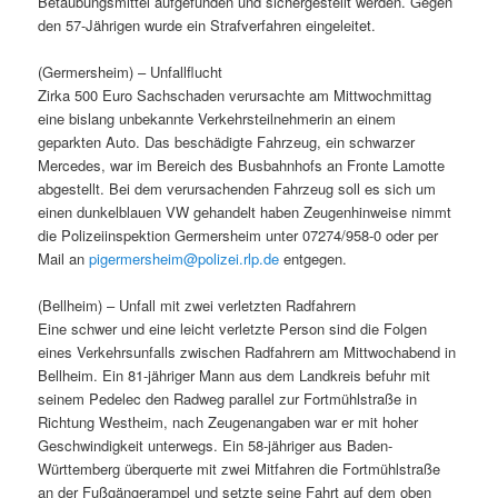
Betäubungsmittel aufgefunden und sichergestellt werden. Gegen
den 57-Jährigen wurde ein Strafverfahren eingeleitet.
(Germersheim) – Unfallflucht
Zirka 500 Euro Sachschaden verursachte am Mittwochmittag
eine bislang unbekannte Verkehrsteilnehmerin an einem
geparkten Auto. Das beschädigte Fahrzeug, ein schwarzer
Mercedes, war im Bereich des Busbahnhofs an Fronte Lamotte
abgestellt. Bei dem verursachenden Fahrzeug soll es sich um
einen dunkelblauen VW gehandelt haben Zeugenhinweise nimmt
die Polizeiinspektion Germersheim unter 07274/958-0 oder per
Mail an
pigermersheim@polizei.rlp.de
entgegen.
(Bellheim) – Unfall mit zwei verletzten Radfahrern
Eine schwer und eine leicht verletzte Person sind die Folgen
eines Verkehrsunfalls zwischen Radfahrern am Mittwochabend in
Bellheim. Ein 81-jähriger Mann aus dem Landkreis befuhr mit
seinem Pedelec den Radweg parallel zur Fortmühlstraße in
Richtung Westheim, nach Zeugenangaben war er mit hoher
Geschwindigkeit unterwegs. Ein 58-jähriger aus Baden-
Württemberg überquerte mit zwei Mitfahren die Fortmühlstraße
an der Fußgängerampel und setzte seine Fahrt auf dem oben