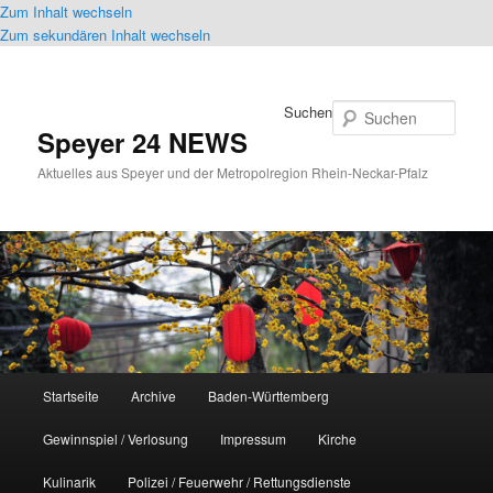
Zum Inhalt wechseln
Zum sekundären Inhalt wechseln
Suchen
Speyer 24 NEWS
Aktuelles aus Speyer und der Metropolregion Rhein-Neckar-Pfalz
Hauptmenü
Startseite
Archive
Baden-Württemberg
Gewinnspiel / Verlosung
Impressum
Kirche
Kulinarik
Polizei / Feuerwehr / Rettungsdienste