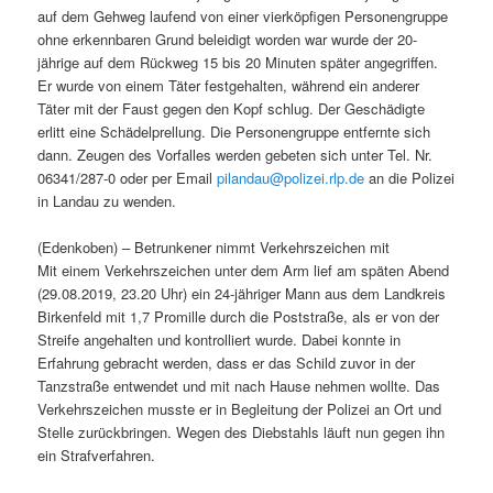
auf dem Gehweg laufend von einer vierköpfigen Personengruppe
ohne erkennbaren Grund beleidigt worden war wurde der 20-
jährige auf dem Rückweg 15 bis 20 Minuten später angegriffen.
Er wurde von einem Täter festgehalten, während ein anderer
Täter mit der Faust gegen den Kopf schlug. Der Geschädigte
erlitt eine Schädelprellung. Die Personengruppe entfernte sich
dann. Zeugen des Vorfalles werden gebeten sich unter Tel. Nr.
06341/287-0 oder per Email
pilandau@polizei.rlp.de
an die Polizei
in Landau zu wenden.
(Edenkoben) – Betrunkener nimmt Verkehrszeichen mit
Mit einem Verkehrszeichen unter dem Arm lief am späten Abend
(29.08.2019, 23.20 Uhr) ein 24-jähriger Mann aus dem Landkreis
Birkenfeld mit 1,7 Promille durch die Poststraße, als er von der
Streife angehalten und kontrolliert wurde. Dabei konnte in
Erfahrung gebracht werden, dass er das Schild zuvor in der
Tanzstraße entwendet und mit nach Hause nehmen wollte. Das
Verkehrszeichen musste er in Begleitung der Polizei an Ort und
Stelle zurückbringen. Wegen des Diebstahls läuft nun gegen ihn
ein Strafverfahren.