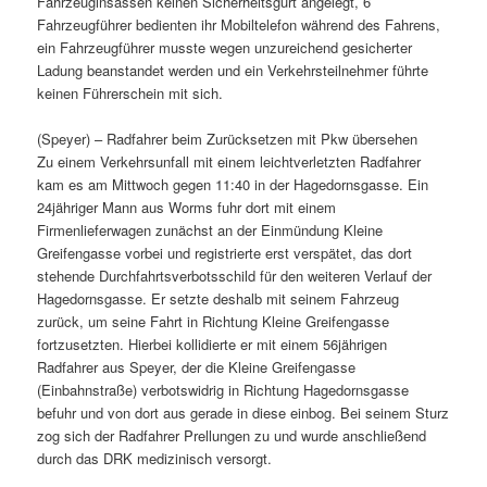
Fahrzeuginsassen keinen Sicherheitsgurt angelegt, 6
Fahrzeugführer bedienten ihr Mobiltelefon während des Fahrens,
ein Fahrzeugführer musste wegen unzureichend gesicherter
Ladung beanstandet werden und ein Verkehrsteilnehmer führte
keinen Führerschein mit sich.
(Speyer) – Radfahrer beim Zurücksetzen mit Pkw übersehen
Zu einem Verkehrsunfall mit einem leichtverletzten Radfahrer
kam es am Mittwoch gegen 11:40 in der Hagedornsgasse. Ein
24jähriger Mann aus Worms fuhr dort mit einem
Firmenlieferwagen zunächst an der Einmündung Kleine
Greifengasse vorbei und registrierte erst verspätet, das dort
stehende Durchfahrtsverbotsschild für den weiteren Verlauf der
Hagedornsgasse. Er setzte deshalb mit seinem Fahrzeug
zurück, um seine Fahrt in Richtung Kleine Greifengasse
fortzusetzten. Hierbei kollidierte er mit einem 56jährigen
Radfahrer aus Speyer, der die Kleine Greifengasse
(Einbahnstraße) verbotswidrig in Richtung Hagedornsgasse
befuhr und von dort aus gerade in diese einbog. Bei seinem Sturz
zog sich der Radfahrer Prellungen zu und wurde anschließend
durch das DRK medizinisch versorgt.