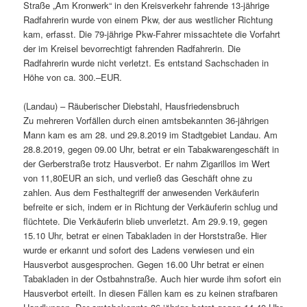
Straße „Am Kronwerk“ in den Kreisverkehr fahrende 13-jährige
Radfahrerin wurde von einem Pkw, der aus westlicher Richtung
kam, erfasst. Die 79-jährige Pkw-Fahrer missachtete die Vorfahrt
der im Kreisel bevorrechtigt fahrenden Radfahrerin. Die
Radfahrerin wurde nicht verletzt. Es entstand Sachschaden in
Höhe von ca. 300.–EUR.
(Landau) – Räuberischer Diebstahl, Hausfriedensbruch
Zu mehreren Vorfällen durch einen amtsbekannten 36-jährigen
Mann kam es am 28. und 29.8.2019 im Stadtgebiet Landau. Am
28.8.2019, gegen 09.00 Uhr, betrat er ein Tabakwarengeschäft in
der Gerberstraße trotz Hausverbot. Er nahm Zigarillos im Wert
von 11,80EUR an sich, und verließ das Geschäft ohne zu
zahlen. Aus dem Festhaltegriff der anwesenden Verkäuferin
befreite er sich, indem er in Richtung der Verkäuferin schlug und
flüchtete. Die Verkäuferin blieb unverletzt. Am 29.9.19, gegen
15.10 Uhr, betrat er einen Tabakladen in der Horststraße. Hier
wurde er erkannt und sofort des Ladens verwiesen und ein
Hausverbot ausgesprochen. Gegen 16.00 Uhr betrat er einen
Tabakladen in der Ostbahnstraße. Auch hier wurde ihm sofort ein
Hausverbot erteilt. In diesen Fällen kam es zu keinen strafbaren