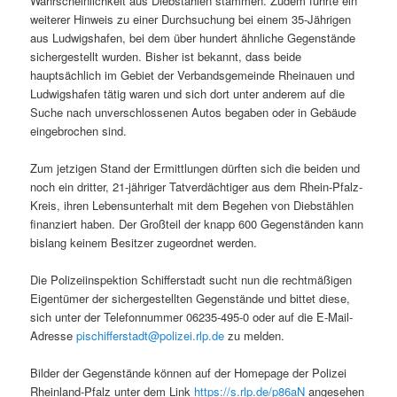
Wahrscheinlichkeit aus Diebstählen stammen. Zudem führte ein
weiterer Hinweis zu einer Durchsuchung bei einem 35-Jährigen
aus Ludwigshafen, bei dem über hundert ähnliche Gegenstände
sichergestellt wurden. Bisher ist bekannt, dass beide
hauptsächlich im Gebiet der Verbandsgemeinde Rheinauen und
Ludwigshafen tätig waren und sich dort unter anderem auf die
Suche nach unverschlossenen Autos begaben oder in Gebäude
eingebrochen sind.
Zum jetzigen Stand der Ermittlungen dürften sich die beiden und
noch ein dritter, 21-jähriger Tatverdächtiger aus dem Rhein-Pfalz-
Kreis, ihren Lebensunterhalt mit dem Begehen von Diebstählen
finanziert haben. Der Großteil der knapp 600 Gegenständen kann
bislang keinem Besitzer zugeordnet werden.
Die Polizeiinspektion Schifferstadt sucht nun die rechtmäßigen
Eigentümer der sichergestellten Gegenstände und bittet diese,
sich unter der Telefonnummer 06235-495-0 oder auf die E-Mail-
Adresse
pischifferstadt@polizei.rlp.de
zu melden.
Bilder der Gegenstände können auf der Homepage der Polizei
Rheinland-Pfalz unter dem Link
https://s.rlp.de/p86aN
angesehen