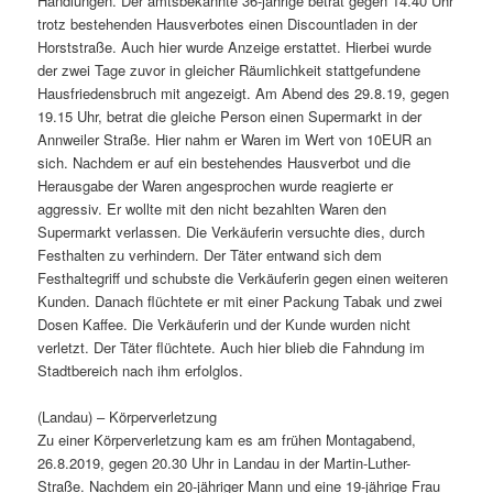
Handlungen. Der amtsbekannte 36-jährige betrat gegen 14.40 Uhr
trotz bestehenden Hausverbotes einen Discountladen in der
Horststraße. Auch hier wurde Anzeige erstattet. Hierbei wurde
der zwei Tage zuvor in gleicher Räumlichkeit stattgefundene
Hausfriedensbruch mit angezeigt. Am Abend des 29.8.19, gegen
19.15 Uhr, betrat die gleiche Person einen Supermarkt in der
Annweiler Straße. Hier nahm er Waren im Wert von 10EUR an
sich. Nachdem er auf ein bestehendes Hausverbot und die
Herausgabe der Waren angesprochen wurde reagierte er
aggressiv. Er wollte mit den nicht bezahlten Waren den
Supermarkt verlassen. Die Verkäuferin versuchte dies, durch
Festhalten zu verhindern. Der Täter entwand sich dem
Festhaltegriff und schubste die Verkäuferin gegen einen weiteren
Kunden. Danach flüchtete er mit einer Packung Tabak und zwei
Dosen Kaffee. Die Verkäuferin und der Kunde wurden nicht
verletzt. Der Täter flüchtete. Auch hier blieb die Fahndung im
Stadtbereich nach ihm erfolglos.
(Landau) – Körperverletzung
Zu einer Körperverletzung kam es am frühen Montagabend,
26.8.2019, gegen 20.30 Uhr in Landau in der Martin-Luther-
Straße. Nachdem ein 20-jähriger Mann und eine 19-jährige Frau