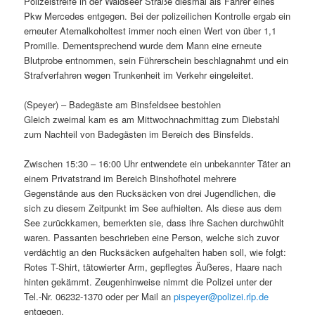
Polizeistreife in der Waldseer Straße diesmal als Fahrer eines
Pkw Mercedes entgegen. Bei der polizeilichen Kontrolle ergab ein
erneuter Atemalkoholtest immer noch einen Wert von über 1,1
Promille. Dementsprechend wurde dem Mann eine erneute
Blutprobe entnommen, sein Führerschein beschlagnahmt und ein
Strafverfahren wegen Trunkenheit im Verkehr eingeleitet.
(Speyer) – Badegäste am Binsfeldsee bestohlen
Gleich zweimal kam es am Mittwochnachmittag zum Diebstahl
zum Nachteil von Badegästen im Bereich des Binsfelds.
Zwischen 15:30 – 16:00 Uhr entwendete ein unbekannter Täter an
einem Privatstrand im Bereich Binshofhotel mehrere
Gegenstände aus den Rucksäcken von drei Jugendlichen, die
sich zu diesem Zeitpunkt im See aufhielten. Als diese aus dem
See zurückkamen, bemerkten sie, dass ihre Sachen durchwühlt
waren. Passanten beschrieben eine Person, welche sich zuvor
verdächtig an den Rucksäcken aufgehalten haben soll, wie folgt:
Rotes T-Shirt, tätowierter Arm, gepflegtes Äußeres, Haare nach
hinten gekämmt. Zeugenhinweise nimmt die Polizei unter der
Tel.-Nr. 06232-1370 oder per Mail an
pispeyer@polizei.rlp.de
entgegen.