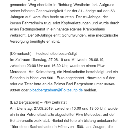
genannten Weg ebenfalls in Richtung Westheim fort. Aufgrund
seiner höheren Geschwindigkeit fuhr der 81-Jährige auf den 58-
Jährigen auf, woraufhin beide stürzten. Der 81-Jährige, der
keinen Fahrradhelm trug, erlitt Kopfverletzungen und wurde durch
einen Rettungsdienst in ein nahegelegenes Krankenhaus
verbracht. Der 58-Jährige erlitt Schürfwunden, eine medizinische
Versorgung benötigte er nicht.
(Dörrenbach) – Heckscheibe beschädigt
Im Zeitraum Dienstag, 27.08.19 und Mittwoch, 28.08.19,
zwischen 23:00 Uhr und 16:30 Uhr, wurde an einem Pkw
Mercedes, Am Kolmerberg, die Heckscheibe beschädigt und ein
Schaden in Höhe von 500.- Euro angerichtet. Hinweise auf den
oder die Täter bitte an die Polizei Bad Bergzabern unter 06343-
93340 oder
pibadbergzabern@Polizei.rlp.de
melden.
(Bad Bergzabern) – Pkw zerkratzt
Am Dienstag, 27.08.2019, zwischen 10:00 und 13:00 Uhr, wurde
ein in der Petronellastraße abgestellter Pkw Mercedes, auf der
Beifahrerseite zerkratzt. Hierbei richtete ein bislang unbekannter
Täter einen Sachschaden in Höhe von 1500.- an. Zeugen, die