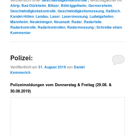
Geschwindigkeitskontrolle
Altrip
,
Bad Dürkheim
,
Blitzer
,
Böhl-Iggelheim
,
Germersheim
,
Geschwindigkeitskontrolle
,
Geschwindigkeitsmessung
,
Haßloch
,
Kandel-Höfen
,
Landau
,
Laser
,
Lasermessung
,
Ludwigshafen
,
Mannheim
,
Neuleiningen
,
Neustadt
,
Radar
,
Radarfalle
,
Radarkontrolle
,
Radarkontrollen
,
Radarmessung
|
Schreibe einen
Kommentar
Polizei:
Veröffentlicht am
31. August 2019
von
Daniel
Kemmerich
Polizeimeldungen vom Donnerstag & Freitag (29.08. &
30.08.2019)