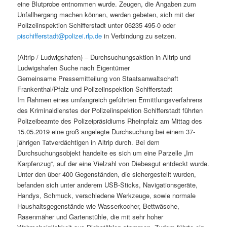
eine Blutprobe entnommen wurde. Zeugen, die Angaben zum
Unfallhergang machen können, werden gebeten, sich mit der
Polizeiinspektion Schifferstadt unter 06235 495-0 oder
pischifferstadt@polizei.rlp.de
in Verbindung zu setzen.
(Altrip / Ludwigshafen) – Durchsuchungsaktion in Altrip und
Ludwigshafen Suche nach Eigentümer
Gemeinsame Pressemitteilung von Staatsanwaltschaft
Frankenthal/Pfalz und Polizeiinspektion Schifferstadt
Im Rahmen eines umfangreich geführten Ermittlungsverfahrens
des Kriminaldienstes der Polizeiinspektion Schifferstadt führten
Polizeibeamte des Polizeipräsidiums Rheinpfalz am Mittag des
15.05.2019 eine groß angelegte Durchsuchung bei einem 37-
jährigen Tatverdächtigen in Altrip durch. Bei dem
Durchsuchungsobjekt handelte es sich um eine Parzelle „Im
Karpfenzug“, auf der eine Vielzahl von Diebesgut entdeckt wurde.
Unter den über 400 Gegenständen, die sichergestellt wurden,
befanden sich unter anderem USB-Sticks, Navigationsgeräte,
Handys, Schmuck, verschiedene Werkzeuge, sowie normale
Haushaltsgegenstände wie Wasserkocher, Bettwäsche,
Rasenmäher und Gartenstühle, die mit sehr hoher