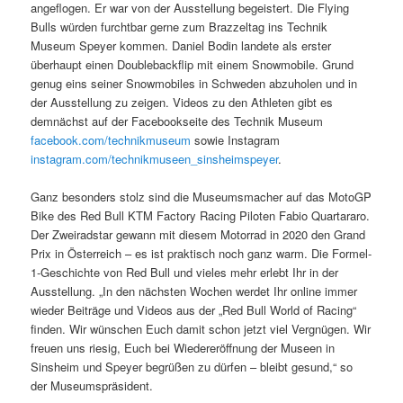
angeflogen. Er war von der Ausstellung begeistert. Die Flying
Bulls würden furchtbar gerne zum Brazzeltag ins Technik
Museum Speyer kommen. Daniel Bodin landete als erster
überhaupt einen Doublebackflip mit einem Snowmobile. Grund
genug eins seiner Snowmobiles in Schweden abzuholen und in
der Ausstellung zu zeigen. Videos zu den Athleten gibt es
demnächst auf der Facebookseite des Technik Museum
facebook.com/technikmuseum
sowie Instagram
instagram.com/technikmuseen_sinsheimspeyer
.
Ganz besonders stolz sind die Museumsmacher auf das MotoGP
Bike des Red Bull KTM Factory Racing Piloten Fabio Quartararo.
Der Zweiradstar gewann mit diesem Motorrad in 2020 den Grand
Prix in Österreich – es ist praktisch noch ganz warm. Die Formel-
1-Geschichte von Red Bull und vieles mehr erlebt Ihr in der
Ausstellung. „In den nächsten Wochen werdet Ihr online immer
wieder Beiträge und Videos aus der „Red Bull World of Racing“
finden. Wir wünschen Euch damit schon jetzt viel Vergnügen. Wir
freuen uns riesig, Euch bei Wiedereröffnung der Museen in
Sinsheim und Speyer begrüßen zu dürfen – bleibt gesund,“ so
der Museumspräsident.