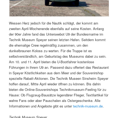
Wessen Herz jedoch für die Nautik schlägt, der kommt am
zweiten April-Wochenende ebenfalls auf seine Kosten. Anfang
der 90er Jahre fand das Unterseebot U9 der Bundesmarine im
Technik Museum Speyer seinen letzten Hafen. Seitdem kommt
die ehemalige Crew regelmäßig zusammen, um den
dunkelbraunen Koloss zu warten. Für die Truppe ist es
selbstverständlich, am Geburtstag des Museums dabei zu sein.
Am 10. und 11. April bieten die U-Bootfahrer kostenlose
Führungen in ihrem U9 an. Passend dazu offeriert das Restaurant
in Speyer Köstlichkeiten aus dem Meer und der Souvenirshop
spezielle Rabatt-Aktionen. Die Technik Museen Sinsheim Speyer
hoffen darauf, Mitte April wieder öffnen zu können. Bis dahin
bieten die Online-Souvenirshops Technikmuseum-Feeling für zu
Hause: Ob Flugzeug-Bausätze legendärer Flieger, Textilartikel für
wahre Fans oder aber Pauschalen als Ostergeschenke. Alle
Informationen und Angebote gibt es unter
technik-museum.de
.
Technik Museum Speyer