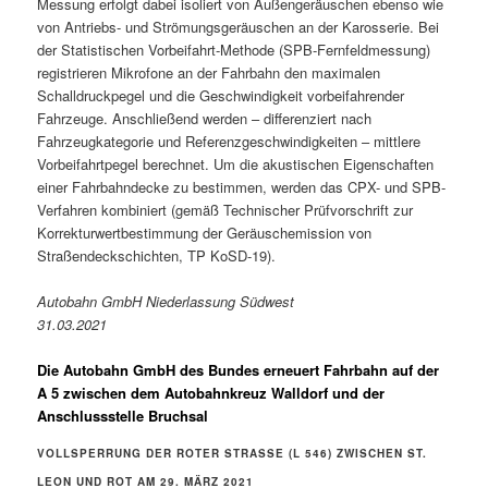
Messung erfolgt dabei isoliert von Außengeräuschen ebenso wie
von Antriebs- und Strömungsgeräuschen an der Karosserie. Bei
der Statistischen Vorbeifahrt-Methode (SPB-Fernfeldmessung)
registrieren Mikrofone an der Fahrbahn den maximalen
Schalldruckpegel und die Geschwindigkeit vorbeifahrender
Fahrzeuge. Anschließend werden – differenziert nach
Fahrzeugkategorie und Referenzgeschwindigkeiten – mittlere
Vorbeifahrtpegel berechnet. Um die akustischen Eigenschaften
einer Fahrbahndecke zu bestimmen, werden das CPX- und SPB-
Verfahren kombiniert (gemäß Technischer Prüfvorschrift zur
Korrekturwertbestimmung der Geräuschemission von
Straßendeckschichten, TP KoSD-19).
Autobahn GmbH Niederlassung Südwest
31.03.2021
Die Autobahn GmbH des Bundes erneuert Fahrbahn auf der
A 5 zwischen dem Autobahnkreuz Walldorf und der
Anschlussstelle Bruchsal
VOLLSPERRUNG DER ROTER STRASSE (L 546) ZWISCHEN ST. L
EON UND ROT AM 29. MÄRZ 2021