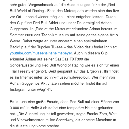
sehr guten Vorgeschmack auf die Ausstellungsstücke der „Red
Bull World of Racing“. Fans des Motorsports werden sich das live
vor Ort – sobald wieder möglich – nicht entgehen lassen. Durch
den Clip führt Red Bull Athlet und unser Dauermitglied Adrian
Guggemos. In „Ride at the Museum“ erkundete Adrian bereits im
Sommer 2020 das Technikmuseum auf seine ganze eigene Art &
Weise. Dabei zeigte er unter anderem einen spektakulären
Backflip auf der Tupolev Tu-144 – das Video dazu findet Ihr hier:
youtube.com/museensinsheimspeyer
. Auch in diesem Clip
erkundet Adrian auf seiner GasGas TXT300 die
Sonderausstellung Red Bull World of Racing wie es sich für einen
Trial Freestyler gehört. Seid gespannt auf das Ergebnis. Ihr findet
es im Internet unter technik-museum.de/red-bull. Wer mehr von
Adrian Guggemos Aktivitäten sehen möchte, findet ihn auf
Instagram unter @ag141.
Es ist uns eine große Freude, dass Red Bull auf einer Fläche von
3.000 m2 in Halle 3 ab sofort eine temporäre Heimat gefunden
hat. „Die Ausstellung ist toll geworden“, sagte Franky Zorn, Welt-
und Vizeweltmeister im Ice-Speedway, als er seine Maschine in
die Ausstellung vorbeibrachte.