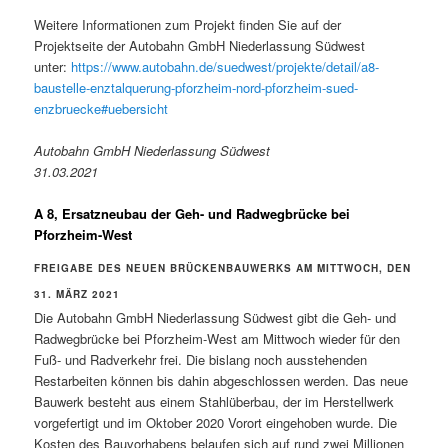
Weitere Informationen zum Projekt finden Sie auf der
Projektseite der Autobahn GmbH Niederlassung Südwest
unter:
https://www.autobahn.de/suedwest/projekte/detail/a8-
baustelle-enztalquerung-pforzheim-nord-pforzheim-sued-
enzbruecke#uebersicht
Autobahn GmbH Niederlassung Südwest
31.03.2021
A 8, Ersatzneubau der Geh- und Radwegbrücke bei
Pforzheim-West
FREIGABE DES NEUEN BRÜCKENBAUWERKS AM MITTWOCH, DEN
31. MÄRZ 2021
Die Autobahn GmbH Niederlassung Südwest gibt die Geh- und
Radwegbrücke bei Pforzheim-West am Mittwoch wieder für den
Fuß- und Radverkehr frei. Die bislang noch ausstehenden
Restarbeiten können bis dahin abgeschlossen werden. Das neue
Bauwerk besteht aus einem Stahlüberbau, der im Herstellwerk
vorgefertigt und im Oktober 2020 Vorort eingehoben wurde. Die
Kosten des Bauvorhabens belaufen sich auf rund zwei Millionen