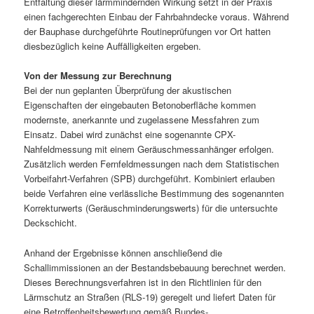
Entfaltung dieser lärmmindernden Wirkung setzt in der Praxis
einen fachgerechten Einbau der Fahrbahndecke voraus. Während
der Bauphase durchgeführte Routineprüfungen vor Ort hatten
diesbezüglich keine Auffälligkeiten ergeben.
Von der Messung zur Berechnung
Bei der nun geplanten Überprüfung der akustischen
Eigenschaften der eingebauten Betonoberfläche kommen
modernste, anerkannte und zugelassene Messfahren zum
Einsatz. Dabei wird zunächst eine sogenannte CPX-
Nahfeldmessung mit einem Geräuschmessanhänger erfolgen.
Zusätzlich werden Fernfeldmessungen nach dem Statistischen
Vorbeifahrt-Verfahren (SPB) durchgeführt. Kombiniert erlauben
beide Verfahren eine verlässliche Bestimmung des sogenannten
Korrekturwerts (Geräuschminderungswerts) für die untersuchte
Deckschicht.
Anhand der Ergebnisse können anschließend die
Schallimmissionen an der Bestandsbebauung berechnet werden.
Dieses Berechnungsverfahren ist in den Richtlinien für den
Lärmschutz an Straßen (RLS-19) geregelt und liefert Daten für
eine Betroffenheitsbewertung gemäß Bundes-