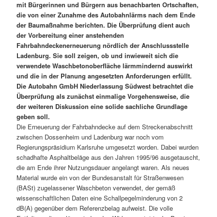
mit Bürgerinnen und Bürgern aus benachbarten Ortschaften,
die von einer Zunahme des Autobahnlärms nach dem Ende
der Baumaßnahme berichten. Die Überprüfung dient auch
der Vorbereitung einer anstehenden
Fahrbahndeckenerneuerung nördlich der Anschlussstelle
Ladenburg. Sie soll zeigen, ob und inwieweit sich die
verwendete Waschbetonoberfläche lärmmindernd auswirkt
und die in der Planung angesetzten Anforderungen erfüllt.
Die Autobahn GmbH Niederlassung Südwest betrachtet die
Überprüfung als zunächst einmalige Vorgehensweise, die
der weiteren Diskussion eine solide sachliche Grundlage
geben soll.
Die Erneuerung der Fahrbahndecke auf dem Streckenabschnitt
zwischen Dossenheim und Ladenburg war noch vom
Regierungspräsidium Karlsruhe umgesetzt worden. Dabei wurden
schadhafte Asphaltbeläge aus den Jahren 1995/96 ausgetauscht,
die am Ende ihrer Nutzungsdauer angelangt waren. Als neues
Material wurde ein von der Bundesanstalt für Straßenwesen
(BASt) zugelassener Waschbeton verwendet, der gemäß
wissenschaftlichen Daten eine Schallpegelminderung von 2
dB(A) gegenüber dem Referenzbelag aufweist. Die volle