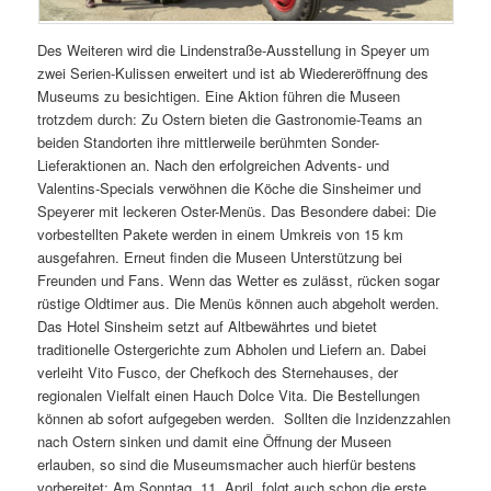
Des Weiteren wird die Lindenstraße-Ausstellung in Speyer um
zwei Serien-Kulissen erweitert und ist ab Wiedereröffnung des
Museums zu besichtigen. Eine Aktion führen die Museen
trotzdem durch: Zu Ostern bieten die Gastronomie-Teams an
beiden Standorten ihre mittlerweile berühmten Sonder-
Lieferaktionen an. Nach den erfolgreichen Advents- und
Valentins-Specials verwöhnen die Köche die Sinsheimer und
Speyerer mit leckeren Oster-Menüs. Das Besondere dabei: Die
vorbestellten Pakete werden in einem Umkreis von 15 km
ausgefahren. Erneut finden die Museen Unterstützung bei
Freunden und Fans. Wenn das Wetter es zulässt, rücken sogar
rüstige Oldtimer aus. Die Menüs können auch abgeholt werden.
Das Hotel Sinsheim setzt auf Altbewährtes und bietet
traditionelle Ostergerichte zum Abholen und Liefern an. Dabei
verleiht Vito Fusco, der Chefkoch des Sternehauses, der
regionalen Vielfalt einen Hauch Dolce Vita. Die Bestellungen
können ab sofort aufgegeben werden. Sollten die Inzidenzzahlen
nach Ostern sinken und damit eine Öffnung der Museen
erlauben, so sind die Museumsmacher auch hierfür bestens
vorbereitet: Am Sonntag, 11. April, folgt auch schon die erste