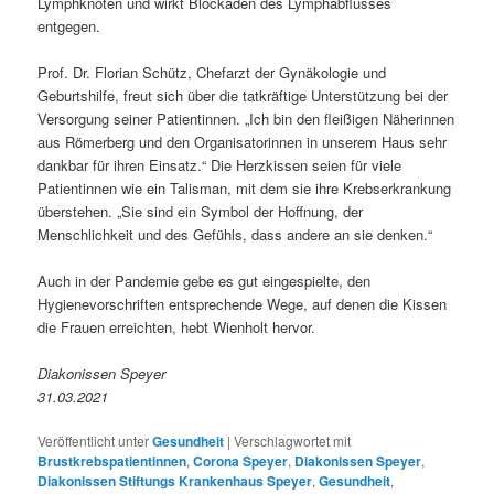
Lymphknoten und wirkt Blockaden des Lymphabflusses
entgegen.
Prof. Dr. Florian Schütz, Chefarzt der Gynäkologie und
Geburtshilfe, freut sich über die tatkräftige Unterstützung bei der
Versorgung seiner Patientinnen. „Ich bin den fleißigen Näherinnen
aus Römerberg und den Organisatorinnen in unserem Haus sehr
dankbar für ihren Einsatz.“ Die Herzkissen seien für viele
Patientinnen wie ein Talisman, mit dem sie ihre Krebserkrankung
überstehen. „Sie sind ein Symbol der Hoffnung, der
Menschlichkeit und des Gefühls, dass andere an sie denken.“
Auch in der Pandemie gebe es gut eingespielte, den
Hygienevorschriften entsprechende Wege, auf denen die Kissen
die Frauen erreichten, hebt Wienholt hervor.
Diakonissen Speyer
31.03.2021
Veröffentlicht unter
Gesundheit
|
Verschlagwortet mit
Brustkrebspatientinnen
,
Corona Speyer
,
Diakonissen Speyer
,
Diakonissen Stiftungs Krankenhaus Speyer
,
Gesundheit
,