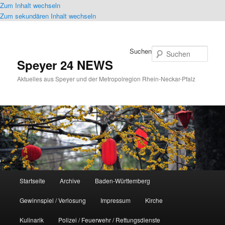
Zum Inhalt wechseln
Zum sekundären Inhalt wechseln
Suchen
Speyer 24 NEWS
Aktuelles aus Speyer und der Metropolregion Rhein-Neckar-Pfalz
Hauptmenü
Startseite
Archive
Baden-Württemberg
Gewinnspiel / Verlosung
Impressum
Kirche
Kulinarik
Polizei / Feuerwehr / Rettungsdienste