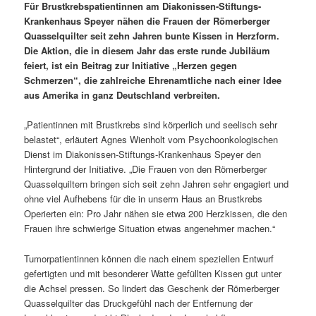
Für Brustkrebspatientinnen am Diakonissen-Stiftungs-
Krankenhaus Speyer nähen die Frauen der Römerberger
Quasselquilter seit zehn Jahren bunte Kissen in Herzform.
Die Aktion, die in diesem Jahr das erste runde Jubiläum
feiert, ist ein Beitrag zur Initiative „Herzen gegen
Schmerzen“, die zahlreiche Ehrenamtliche nach einer Idee
aus Amerika in ganz Deutschland verbreiten.
„Patientinnen mit Brustkrebs sind körperlich und seelisch sehr
belastet“, erläutert Agnes Wienholt vom Psychoonkologischen
Dienst im Diakonissen-Stiftungs-Krankenhaus Speyer den
Hintergrund der Initiative. „Die Frauen von den Römerberger
Quasselquiltern bringen sich seit zehn Jahren sehr engagiert und
ohne viel Aufhebens für die in unserm Haus an Brustkrebs
Operierten ein: Pro Jahr nähen sie etwa 200 Herzkissen, die den
Frauen ihre schwierige Situation etwas angenehmer machen.“
Tumorpatientinnen können die nach einem speziellen Entwurf
gefertigten und mit besonderer Watte gefüllten Kissen gut unter
die Achsel pressen. So lindert das Geschenk der Römerberger
Quasselquilter das Druckgefühl nach der Entfernung der