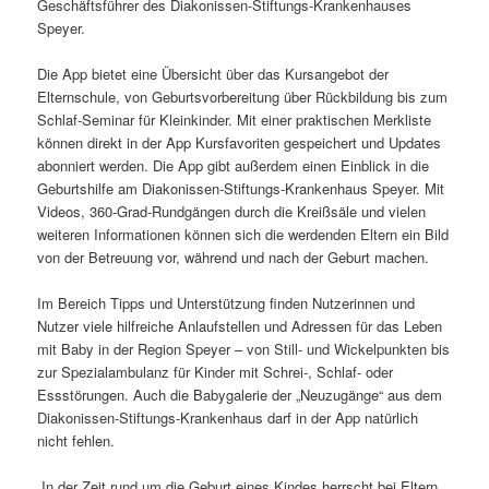
Geschäftsführer des Diakonissen-Stiftungs-Krankenhauses
Speyer.
Die App bietet eine Übersicht über das Kursangebot der
Elternschule, von Geburtsvorbereitung über Rückbildung bis zum
Schlaf-Seminar für Kleinkinder. Mit einer praktischen Merkliste
können direkt in der App Kursfavoriten gespeichert und Updates
abonniert werden. Die App gibt außerdem einen Einblick in die
Geburtshilfe am Diakonissen-Stiftungs-Krankenhaus Speyer. Mit
Videos, 360-Grad-Rundgängen durch die Kreißsäle und vielen
weiteren Informationen können sich die werdenden Eltern ein Bild
von der Betreuung vor, während und nach der Geburt machen.
Im Bereich Tipps und Unterstützung finden Nutzerinnen und
Nutzer viele hilfreiche Anlaufstellen und Adressen für das Leben
mit Baby in der Region Speyer – von Still- und Wickelpunkten bis
zur Spezialambulanz für Kinder mit Schrei-, Schlaf- oder
Essstörungen. Auch die Babygalerie der „Neuzugänge“ aus dem
Diakonissen-Stiftungs-Krankenhaus darf in der App natürlich
nicht fehlen.
„In der Zeit rund um die Geburt eines Kindes herrscht bei Eltern