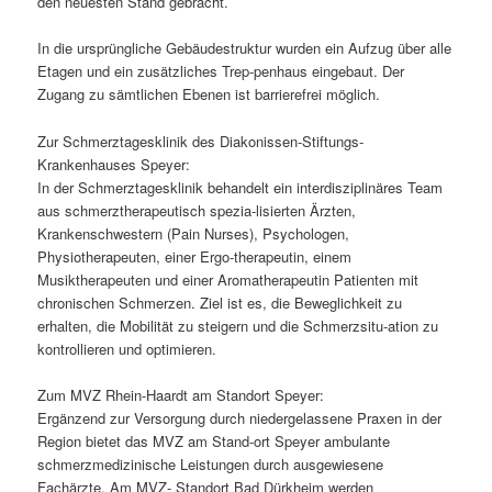
den neuesten Stand gebracht.
In die ursprüngliche Gebäudestruktur wurden ein Aufzug über alle
Etagen und ein zusätzliches Trep-penhaus eingebaut. Der
Zugang zu sämtlichen Ebenen ist barrierefrei möglich.
Zur Schmerztagesklinik des Diakonissen-Stiftungs-
Krankenhauses Speyer:
In der Schmerztagesklinik behandelt ein interdisziplinäres Team
aus schmerztherapeutisch spezia-lisierten Ärzten,
Krankenschwestern (Pain Nurses), Psychologen,
Physiotherapeuten, einer Ergo-therapeutin, einem
Musiktherapeuten und einer Aromatherapeutin Patienten mit
chronischen Schmerzen. Ziel ist es, die Beweglichkeit zu
erhalten, die Mobilität zu steigern und die Schmerzsitu-ation zu
kontrollieren und optimieren.
Zum MVZ Rhein-Haardt am Standort Speyer:
Ergänzend zur Versorgung durch niedergelassene Praxen in der
Region bietet das MVZ am Stand-ort Speyer ambulante
schmerzmedizinische Leistungen durch ausgewiesene
Fachärzte. Am MVZ- Standort Bad Dürkheim werden