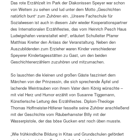
Das rote Erzählzelt im Park der Diakonissen Speyer war schon
von Weitem zu sehen und lud unter dem Motto „Geschichten
natürlich bunt“ zum Zuhören ein. „Unsere Fachschule für
Sozialwesen ist auch in diesem Jahr wieder Kooperationspartner
des Internationalen Erzählfestes, das vom Heinrich Pesch Haus
Ludwigshafen veranstaltet wird“, erläutert Schulleiter Pfarrer
Matthias Kreiter den Anlass der Veranstaltung. Neben den
Auszubildenden zum Erzieher waren Kinder verschiedener
Speyerer Kindertagesstätten zu Gast, um den beiden
Geschichtenerzählern zuzuhören und mitzumachen.
So lauschten die kleinen und großen Gäste fasziniert dem
Märchen von der Prinzessin, die sich sprechende Äpfel und
lachende Weintrauben von ihrem Vater dem König wünschte –
mit viel Herz und Humor erzählt von Susanne Tiggemann,
Künstlerische Leitung des Erzählfestes. Diplom-Theologe
Thomas Hoffmeister-Höfener fesselte seine Zuhörer anschließend
mit der Geschichte vom Räuberhamster Billy mit der
Wasserpistole, der das böse Gucken erst noch üben musste.
„Wie frühkindliche Bildung in Kitas und Grundschulen gefördert