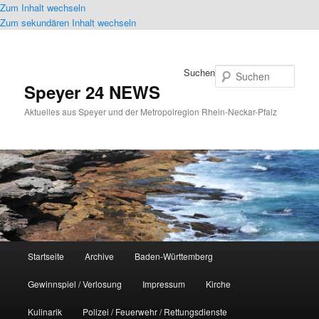
Zum Inhalt wechseln
Zum sekundären Inhalt wechseln
Suchen
Speyer 24 NEWS
Aktuelles aus Speyer und der Metropolregion Rhein-Neckar-Pfalz
Hauptmenü
Startseite
Archive
Baden-Württemberg
Gewinnspiel / Verlosung
Impressum
Kirche
Kulinarik
Polizei / Feuerwehr / Rettungsdienste