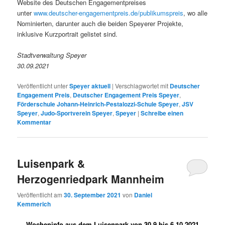
Website des Deutschen Engagementpreises
unter
www.deutscher-engagementpreis.de/publikumspreis
, wo alle
Nominierten, darunter auch die beiden Speyerer Projekte,
inklusive Kurzportrait gelistet sind.
Stadtverwaltung Speyer
30.09.2021
Veröffentlicht unter
Speyer aktuell
|
Verschlagwortet mit
Deutscher
Engagement Preis
,
Deutscher Engagement Preis Speyer
,
Förderschule Johann-Heinrich-Pestalozzi-Schule Speyer
,
JSV
Speyer
,
Judo-Sportverein Speyer
,
Speyer
|
Schreibe einen
Kommentar
Luisenpark &
Herzogenriedpark Mannheim
Veröffentlicht am
30. September 2021
von
Daniel
Kemmerich
Wocheninfo aus dem Luisenpark von 30.9 bis 6.10.2021