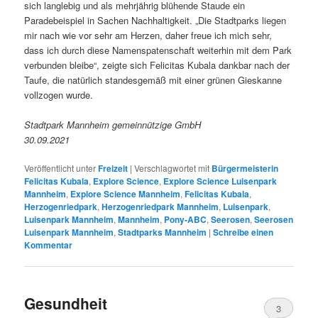
sich langlebig und als mehrjährig blühende Staude ein
Paradebeispiel in Sachen Nachhaltigkeit. „Die Stadtparks liegen
mir nach wie vor sehr am Herzen, daher freue ich mich sehr,
dass ich durch diese Namenspatenschaft weiterhin mit dem Park
verbunden bleibe“, zeigte sich Felicitas Kubala dankbar nach der
Taufe, die natürlich standesgemäß mit einer grünen Gieskanne
vollzogen wurde.
Stadtpark Mannheim gemeinnützige GmbH
30.09.2021
Veröffentlicht unter
Freizeit
|
Verschlagwortet mit
Bürgermeisterin
Felicitas Kubala
,
Explore Science
,
Explore Science Luisenpark
Mannheim
,
Explore Science Mannheim
,
Felicitas Kubala
,
Herzogenriedpark
,
Herzogenriedpark Mannheim
,
Luisenpark
,
Luisenpark Mannheim
,
Mannheim
,
Pony-ABC
,
Seerosen
,
Seerosen
Luisenpark Mannheim
,
Stadtparks Mannheim
|
Schreibe einen
Kommentar
Gesundheit
3