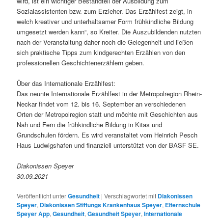
wird, ist ein wichtiger Bestandteil der Ausbildung zum
Sozialassistenten bzw. zum Erzieher. Das Erzählfest zeigt, in
welch kreativer und unterhaltsamer Form frühkindliche Bildung
umgesetzt werden kann“, so Kreiter. Die Auszubildenden nutzten
nach der Veranstaltung daher noch die Gelegenheit und ließen
sich praktische Tipps zum kindgerechten Erzählen von den
professionellen Geschichtenerzählern geben.
Über das Internationale Erzählfest:
Das neunte Internationale Erzählfest in der Metropolregion Rhein-
Neckar findet vom 12. bis 16. September an verschiedenen
Orten der Metropolregion statt und möchte mit Geschichten aus
Nah und Fern die frühkindliche Bildung in Kitas und
Grundschulen fördern. Es wird veranstaltet vom Heinrich Pesch
Haus Ludwigshafen und finanziell unterstützt von der BASF SE.
Diakonissen Speyer
30.09.2021
Veröffentlicht unter
Gesundheit
|
Verschlagwortet mit
Diakonissen
Speyer
,
Diakonissen Stiftungs Krankenhaus Speyer
,
Elternschule
Speyer App
,
Gesundheit
,
Gesundheit Speyer
,
Internationale