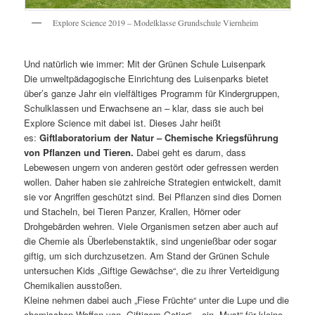
Explore Science 2019 – Modelklasse Grundschule Viernheim
Und natürlich wie immer: Mit der Grünen Schule Luisenpark
Die umweltpädagogische Einrichtung des Luisenparks bietet
über’s ganze Jahr ein vielfältiges Programm für Kindergruppen,
Schulklassen und Erwachsene an – klar, dass sie auch bei
Explore Science mit dabei ist. Dieses Jahr heißt
es:
Giftlaboratorium der Natur – Chemische Kriegsführung
von Pflanzen und Tieren.
Dabei geht es darum, dass
Lebewesen ungern von anderen gestört oder gefressen werden
wollen. Daher haben sie zahlreiche Strategien entwickelt, damit
sie vor Angriffen geschützt sind. Bei Pflanzen sind dies Dornen
und Stacheln, bei Tieren Panzer, Krallen, Hörner oder
Drohgebärden wehren. Viele Organismen setzen aber auch auf
die Chemie als Überlebenstaktik, sind ungenießbar oder sogar
giftig, um sich durchzusetzen. Am Stand der Grünen Schule
untersuchen Kids „Giftige Gewächse“, die zu ihrer Verteidigung
Chemikalien ausstoßen.
Kleine nehmen dabei auch „Fiese Früchte“ unter die Lupe und die
chemischen Waffen von „Giftigem Getier“ – ein „Must“ für kleine