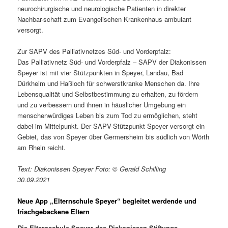
neurochirurgische und neurologische Patienten in direkter
Nachbar-schaft zum Evangelischen Krankenhaus ambulant
versorgt.
Zur SAPV des Palliativnetzes Süd- und Vorderpfalz:
Das Palliativnetz Süd- und Vorderpfalz – SAPV der Diakonissen
Speyer ist mit vier Stützpunkten in Speyer, Landau, Bad
Dürkheim und Haßloch für schwerstkranke Menschen da. Ihre
Lebensqualität und Selbstbestimmung zu erhalten, zu fördern
und zu verbessern und ihnen in häuslicher Umgebung ein
menschenwürdiges Leben bis zum Tod zu ermöglichen, steht
dabei im Mittelpunkt. Der SAPV-Stützpunkt Speyer versorgt ein
Gebiet, das von Speyer über Germersheim bis südlich von Wörth
am Rhein reicht.
Text: Diakonissen Speyer Foto: © Gerald Schilling
30.09.2021
Neue App „Elternschule Speyer“ begleitet werdende und
frischgebackene Eltern
Die Elternschule Speyer des Diakonissen-Stiftungs-