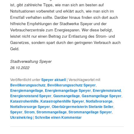
ist, gibt zahlreiche Tipps, wie man sich am besten auf
Notsituationen vorbereitet und erklärt auch, wie man sich im
Ernstfall verhalten sollte. Darüber hinaus finden sich dort auch
hilfreiche Empfehlungen der Stadtwerke Speyer und der
Verbraucherzentrale zum Energiesparen. Wer diese befolgt,
leistet nicht nur einen Beitrag zur Entlastung des Strom- und
Gasnetzes, sondern spart durch den geringeren Verbrauch auch
Geld.
Stadtverwaltung Speyer
28.10.2022
Veröffentlicht unter
Speyer aktuell
|
Verschlagwortet mit
Bevölkerungsschutz
,
Bevölkerungsschutz Speyer
,
Energiemangellage
,
Energiemangellage Speyer
,
Energienotstand
,
Energienotstand Speyer
,
Gasmangellage
,
Gasmangellage Speyer
,
Katastrohenhilfe
,
Katastrophenhilfe Speyer
,
Notfallvorsorge
,
Notfallvorsorge Speyer
,
Oberbürgermeisterin Stefanie Seiler
,
Speyer
,
Strom
,
Strommangellage
,
Strommangellage Speyer
,
Ukrainekrieg
|
Schreibe einen Kommentar