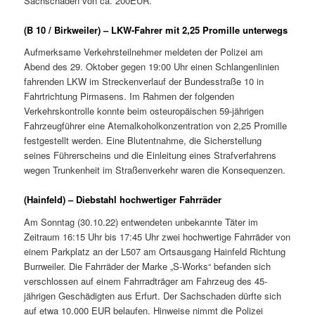
Sachschaden von ca. 200EUR.
(B 10 / Birkweiler) – LKW-Fahrer mit 2,25 Promille unterwegs
Aufmerksame Verkehrsteilnehmer meldeten der Polizei am
Abend des 29. Oktober gegen 19:00 Uhr einen Schlangenlinien
fahrenden LKW im Streckenverlauf der Bundesstraße 10 in
Fahrtrichtung Pirmasens. Im Rahmen der folgenden
Verkehrskontrolle konnte beim osteuropäischen 59-jährigen
Fahrzeugführer eine Atemalkoholkonzentration von 2,25 Promille
festgestellt werden. Eine Blutentnahme, die Sicherstellung
seines Führerscheins und die Einleitung eines Strafverfahrens
wegen Trunkenheit im Straßenverkehr waren die Konsequenzen.
(Hainfeld) – Diebstahl hochwertiger Fahrräder
Am Sonntag (30.10.22) entwendeten unbekannte Täter im
Zeitraum 16:15 Uhr bis 17:45 Uhr zwei hochwertige Fahrräder von
einem Parkplatz an der L507 am Ortsausgang Hainfeld Richtung
Burrweiler. Die Fahrräder der Marke „S-Works“ befanden sich
verschlossen auf einem Fahrradträger am Fahrzeug des 45-
jährigen Geschädigten aus Erfurt. Der Sachschaden dürfte sich
auf etwa 10.000 EUR belaufen. Hinweise nimmt die Polizei