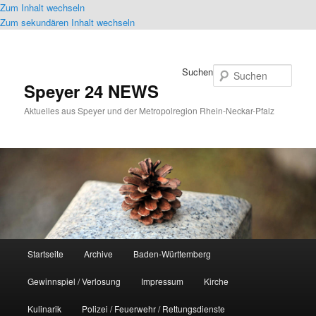
Zum Inhalt wechseln
Zum sekundären Inhalt wechseln
Suchen
Speyer 24 NEWS
Aktuelles aus Speyer und der Metropolregion Rhein-Neckar-Pfalz
Hauptmenü
Startseite
Archive
Baden-Württemberg
Gewinnspiel / Verlosung
Impressum
Kirche
Kulinarik
Polizei / Feuerwehr / Rettungsdienste