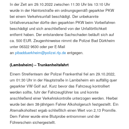
In der Zeit am 29.10.2022 zwischen 11:30 Uhr bis 13:10 Uhr
wurde in der Haintorstraße ein ordnungsgemäß geparkter PKW
bei einem Verkehrsunfall beschädigt. Der unbekannte
Unfallverursacher dürfte den geparkten PKW beim Vorbeifahren
beschädigt und sich anschließend von der Unfallörtlichkeit
entfernt haben. Der entstandene Sachschaden beläuft sich auf
ca. 500 EUR. Zeugenhinweise nimmt die Polizei Bad Dürkheim
unter 06322 9630 oder per E-Mail
an
pibadduerkheim@polizei.rlp.de
entgegen.
(Lambsheim) – Trunkenheitsfahrt
Einem Streifenteam der Polizei Frankenthal fiel am 29.10.2022,
um 01:30 Uhr in der Hauptstraße in Lambsheim ein auffällig quer
geparkter VW Golf auf. Kurz bevor das Fahrzeug kontrolliert
werden sollte, fuhr der Fahrzeugführer los und konnte
anschließend einer Verkehrskontrolle unterzogen werden. Hierbei
wurde bei dem 38-jährigem Fahrer Alkoholgeruch festgestellt. Ein
Atemalkoholtest ergab schließlich einen Wert von 2,13 Promille.
Dem Fahrer wurde eine Blutprobe entnommen und der
Führerschein sichergestellt.