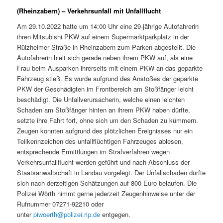
(Rheinzabern) – Verkehrsunfall mit Unfallflucht
Am 29.10.2022 hatte um 14:00 Uhr eine 29-jährige Autofahrerin
ihren Mitsubishi PKW auf einem Supermarktparkplatz in der
Rülzheimer Straße in Rheinzabern zum Parken abgestellt. Die
Autofahrerin hielt sich gerade neben ihrem PKW auf, als eine
Frau beim Ausparken ihrerseits mit einem PKW an das geparkte
Fahrzeug stieß. Es wurde aufgrund des Anstoßes der geparkte
PKW der Geschädigten im Frontbereich am Stoßfänger leicht
beschädigt. Die Unfallverursacherin, welche einen leichten
Schaden am Stoßfänger hinten an ihrem PKW haben dürfte,
setzte ihre Fahrt fort, ohne sich um den Schaden zu kümmern.
Zeugen konnten aufgrund des plötzlichen Ereignisses nur ein
Teilkennzeichen des unfallflüchtigen Fahrzeuges ablesen,
entsprechende Ermittlungen im Strafverfahren wegen
Verkehrsunfallflucht werden geführt und nach Abschluss der
Staatsanwaltschaft in Landau vorgelegt. Der Unfallschaden dürfte
sich nach derzeitigen Schätzungen auf 800 Euro belaufen. Die
Polizei Wörth nimmt gerne jederzeit Zeugenhinweise unter der
Rufnummer 07271-92210 oder
unter
piwoerth@polizei.rlp.de
entgegen.