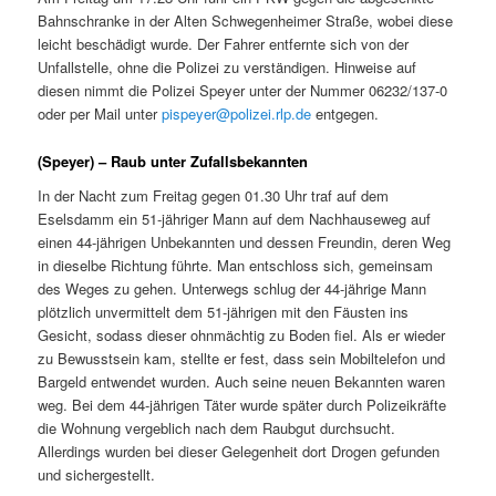
Bahnschranke in der Alten Schwegenheimer Straße, wobei diese
leicht beschädigt wurde. Der Fahrer entfernte sich von der
Unfallstelle, ohne die Polizei zu verständigen. Hinweise auf
diesen nimmt die Polizei Speyer unter der Nummer 06232/137-0
oder per Mail unter
pispeyer@polizei.rlp.de
entgegen.
(Speyer) – Raub unter Zufallsbekannten
In der Nacht zum Freitag gegen 01.30 Uhr traf auf dem
Eselsdamm ein 51-jähriger Mann auf dem Nachhauseweg auf
einen 44-jährigen Unbekannten und dessen Freundin, deren Weg
in dieselbe Richtung führte. Man entschloss sich, gemeinsam
des Weges zu gehen. Unterwegs schlug der 44-jährige Mann
plötzlich unvermittelt dem 51-jährigen mit den Fäusten ins
Gesicht, sodass dieser ohnmächtig zu Boden fiel. Als er wieder
zu Bewusstsein kam, stellte er fest, dass sein Mobiltelefon und
Bargeld entwendet wurden. Auch seine neuen Bekannten waren
weg. Bei dem 44-jährigen Täter wurde später durch Polizeikräfte
die Wohnung vergeblich nach dem Raubgut durchsucht.
Allerdings wurden bei dieser Gelegenheit dort Drogen gefunden
und sichergestellt.