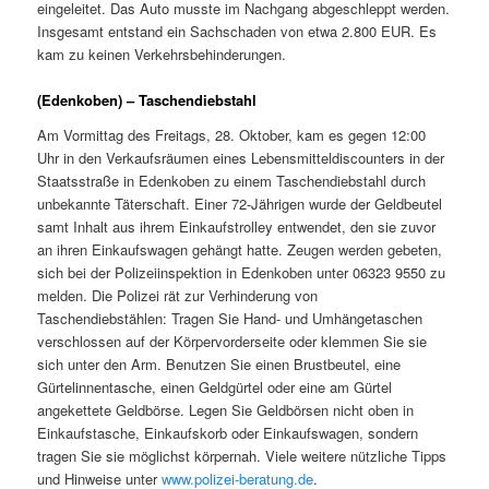
eingeleitet. Das Auto musste im Nachgang abgeschleppt werden.
Insgesamt entstand ein Sachschaden von etwa 2.800 EUR. Es
kam zu keinen Verkehrsbehinderungen.
(Edenkoben) – Taschendiebstahl
Am Vormittag des Freitags, 28. Oktober, kam es gegen 12:00
Uhr in den Verkaufsräumen eines Lebensmitteldiscounters in der
Staatsstraße in Edenkoben zu einem Taschendiebstahl durch
unbekannte Täterschaft. Einer 72-Jährigen wurde der Geldbeutel
samt Inhalt aus ihrem Einkaufstrolley entwendet, den sie zuvor
an ihren Einkaufswagen gehängt hatte. Zeugen werden gebeten,
sich bei der Polizeiinspektion in Edenkoben unter 06323 9550 zu
melden. Die Polizei rät zur Verhinderung von
Taschendiebstählen: Tragen Sie Hand- und Umhängetaschen
verschlossen auf der Körpervorderseite oder klemmen Sie sie
sich unter den Arm. Benutzen Sie einen Brustbeutel, eine
Gürtelinnentasche, einen Geldgürtel oder eine am Gürtel
angekettete Geldbörse. Legen Sie Geldbörsen nicht oben in
Einkaufstasche, Einkaufskorb oder Einkaufswagen, sondern
tragen Sie sie möglichst körpernah. Viele weitere nützliche Tipps
und Hinweise unter
www.polizei-beratung.de
.