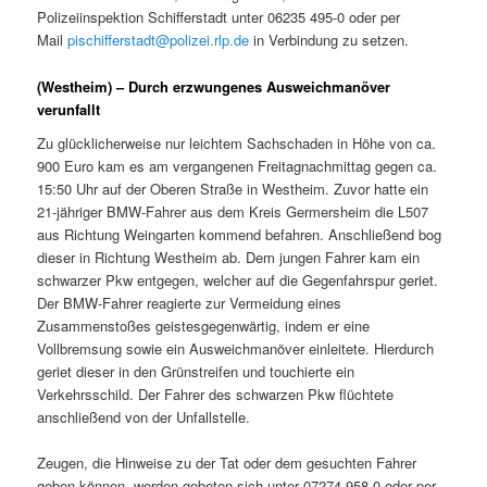
Polizeiinspektion Schifferstadt unter 06235 495-0 oder per
Mail
pischifferstadt@polizei.rlp.de
in Verbindung zu setzen.
(Westheim) – Durch erzwungenes Ausweichmanöver
verunfallt
Zu glücklicherweise nur leichtem Sachschaden in Höhe von ca.
900 Euro kam es am vergangenen Freitagnachmittag gegen ca.
15:50 Uhr auf der Oberen Straße in Westheim. Zuvor hatte ein
21-jähriger BMW-Fahrer aus dem Kreis Germersheim die L507
aus Richtung Weingarten kommend befahren. Anschließend bog
dieser in Richtung Westheim ab. Dem jungen Fahrer kam ein
schwarzer Pkw entgegen, welcher auf die Gegenfahrspur geriet.
Der BMW-Fahrer reagierte zur Vermeidung eines
Zusammenstoßes geistesgegenwärtig, indem er eine
Vollbremsung sowie ein Ausweichmanöver einleitete. Hierdurch
geriet dieser in den Grünstreifen und touchierte ein
Verkehrsschild. Der Fahrer des schwarzen Pkw flüchtete
anschließend von der Unfallstelle.
Zeugen, die Hinweise zu der Tat oder dem gesuchten Fahrer
geben können, werden gebeten sich unter 07274 958-0 oder per