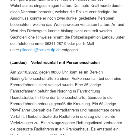
Wohnhauses eingeschlagen hatten. Der laute Knall wurde durch
einen Nachbarn bemerkt, welcher die Polizei verständigte. Im
Anschluss konnte er noch zwei dunkel gekleidete Personen
beobachten, welche das Wohnanwesen verlassen hatten. Art und
Wert des Diebesguts konnte bislang nicht ermittelt werden.
Sachdienliche Hinweise nimmt die Polizeiinspektion Landau unter
der Telefonnummer 06341-287-0 oder per E-Mail
unter
pilandau@polizei.rlp.de
entgegen.
(Landau) – Verkehrsunfall mit Personenschaden
Am 28.10.2022, gegen 08:00 Uhr, kam es im Bereich
Nodring/Erlenbachstraße zu einem Verkehrsunfall, bei dem eine
Fahrradfahrerin leicht verletzt wurde. Eine 35-jährige
Fahrradfahrerin befuhr den Nordring in Fahrtrichtung
Haardtstraße. In Höhe der Erlenbachstraße, überquerte die
Fahrradfahrerin ordnungsgemäß die Kreuzung. Ein 68-jährige
Pkw-Fahrer übersah die Fahrradfahrerin und missachtete deren
Vorfahrt. Hierbei stürzte die Radfahrerin und zog sich leichte
Verletzungen zu. Ein hinzugezogener Rettungsdienst verbrachte
die gestürzte Radfahrerin in ein Krankenhaus. Es entstand ein