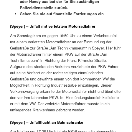
oder Handy aus bei der für Sie zuständigen
Polizeidienststelle zurück.
Gehen Sie nie auf finanzielle Forderungen ein.
(Speyer) – Unfall mit verletztem Motorradfahrer
Am Samstag kam es gegen 16:50 Uhr zu einem Verkehrsunfall
mit einem verletzten Motorradfahrer an der Einmündung der
Geibstraße zur Straße „Am Technikmuseum“ in Speyer. Hier fuhr
der Motorradfahrer hinter einem PKW auf der Straße „Am
Technikmuseum“ in Richtung der Franz-Kirrmeier-Straße.
Aufgrund des stockenden Verkehrs verzichtete der PKW-Fahrer
auf seine Vorfahrt an der rechtsseitigen einmündenden
Geibstraße und gewährte einem von dort kommenden VW die
Möglichkeit in Richtung Industriestraße einzubiegen. Diesen
Verkehrsvorgang erkannte der Motorradfahrer nicht und überholte
den vor ihm fahrenden PKW. Im Einmündungsbereich kollidierte
er mit dem VW. Der verletzte Motorradfahrer musste in ein
umliegendes Krankenhaus gebracht werden.
(Speyer) – Unfallflucht an Bahnschranke
Am Freitag um 17.28 Uhr fuhr ein PKW gegen die abgesenkte