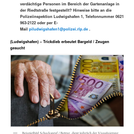
verdächtige Personen im Bereich der Gartenanlage in
der Riedtstraße festgestellt? Hinweise bitte an die
Polizeiinspektion Ludwigshafen 1, Telefonnummer 0621
963-2122 oder per E-
Mail
piludwigshafen1@polizei.rlp.de
.
(Ludwigshafen) – Trickdieb erbeutet Bargeld / Zeugen
gesucht
Beispielbild Schockanruf / Betrug, dient lediglich der Visualisierung