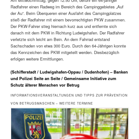
Am Mittwochmittag, gegen 12:50 Uhr, befuhr ein 64-jähriger
Radfahrer einen Radweg im Bereich des Campinggebietes „Auf
der Au“. Beim Überqueren einer Ausfahrt des Campingplatzes
stieß der Radfahrer mit einem bevorrechtigten PKW zusammen.
Der PKW-Fahrer stieg hiernach kurz aus und entfernte sich
danach mit dem PKW in Richtung Ludwigshafen. Der Radfahrer
verletzte sich leicht am Bein. An dem Fahrrad entstand
Sachschaden von etwa 300 Euro. Durch den 64-Jährigen konnte
das Kennzeichen des PKW mitgeteilt werden. Diesbezüglich
erfolgen weitere Ermittlungen.
(Schifferstadt / Ludwigshafen-Oppau / Dudenhofen) – Banken
und Polizei Seite an Seite / Gemeinsame Initiative zum
Schutz älterer Menschen vor Betrug
INFORMATIONSVERANSTALTUNGEN UND TIPPS ZUR PRÄVENTION
VON BETRUGSMASCHEN – WEITERE TERMINE