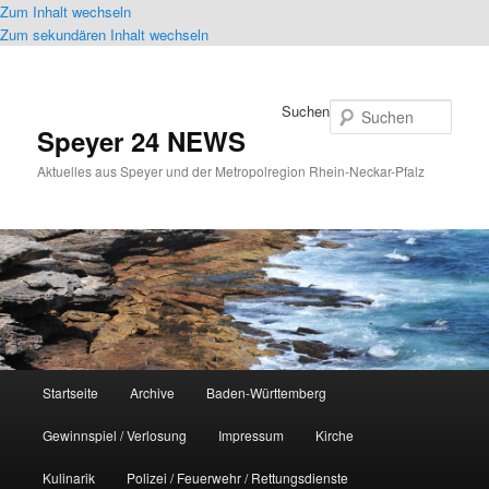
Zum Inhalt wechseln
Zum sekundären Inhalt wechseln
Suchen
Speyer 24 NEWS
Aktuelles aus Speyer und der Metropolregion Rhein-Neckar-Pfalz
Hauptmenü
Startseite
Archive
Baden-Württemberg
Gewinnspiel / Verlosung
Impressum
Kirche
Kulinarik
Polizei / Feuerwehr / Rettungsdienste