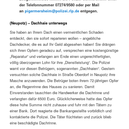
der Telefonnummer 07274/9580 oder per Mail
an
pigermersheim@polizei.rlp.de
entgegen.
(Neupotz) – Dachhaie unterwegs
Sie haben an Ihrem Dach einen vermeintlichen Schaden
entdeckt, den sie sofort reparieren wollen – angebliche
Dachdecker, die es auf Ihr Geld abgesehen haben! Sie drängen
sich ihren Opfern geradezu auf, versprechen eine kostengünstige
„Reparatur“ und verlangen am Ende einen ungerechtfertigten,
völlig überzogenen Lohn für ihre „Dienstleistung“. Die Polizei
warnt vor diesen Betrügern, sogenannten „Dachhaien“. Gestern
versuchten solche Dachhaie in Straße Oberdorf in Neupotz ihre
Masche anzuwenden. Die Betrüger boten ihrem 72-jährigen Opfer
an, die Regenrinne des Hauses zu sanieren. Damit
Einverstanden tauschten die Handwerker die Dachrinne und
verlangten dafür 6500 Euro. Glücklicherweise hatte das Opfer
diese hohe Summe nicht zuhause und fuhr mit den Tätern zu
einer Bank. Dort reagierte die Bankangestellte vorbildlich und
kontaktierte die Polizei. Die Täter flüchteten und zurück blieb
eine beschädigte Dachrinne.