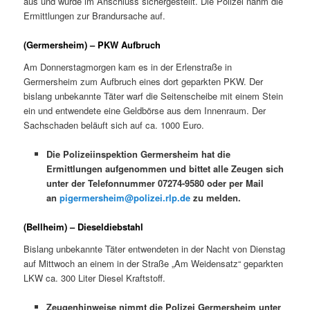
aus und wurde im Anschluss sichergestellt. Die Polizei nahm die
Ermittlungen zur Brandursache auf.
(Germersheim) – PKW Aufbruch
Am Donnerstagmorgen kam es in der Erlenstraße in
Germersheim zum Aufbruch eines dort geparkten PKW. Der
bislang unbekannte Täter warf die Seitenscheibe mit einem Stein
ein und entwendete eine Geldbörse aus dem Innenraum. Der
Sachschaden beläuft sich auf ca. 1000 Euro.
Die Polizeiinspektion Germersheim hat die
Ermittlungen aufgenommen und bittet alle Zeugen sich
unter der Telefonnummer 07274-9580 oder per Mail
an
pigermersheim@polizei.rlp.de
zu melden.
(Bellheim) – Dieseldiebstahl
Bislang unbekannte Täter entwendeten in der Nacht von Dienstag
auf Mittwoch an einem in der Straße „Am Weidensatz“ geparkten
LKW ca. 300 Liter Diesel Kraftstoff.
Zeugenhinweise nimmt die Polizei Germersheim unter