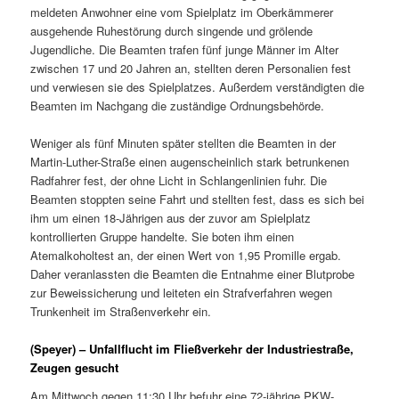
meldeten Anwohner eine vom Spielplatz im Oberkämmerer
ausgehende Ruhestörung durch singende und grölende
Jugendliche. Die Beamten trafen fünf junge Männer im Alter
zwischen 17 und 20 Jahren an, stellten deren Personalien fest
und verwiesen sie des Spielplatzes. Außerdem verständigten die
Beamten im Nachgang die zuständige Ordnungsbehörde.
Weniger als fünf Minuten später stellten die Beamten in der
Martin-Luther-Straße einen augenscheinlich stark betrunkenen
Radfahrer fest, der ohne Licht in Schlangenlinien fuhr. Die
Beamten stoppten seine Fahrt und stellten fest, dass es sich bei
ihm um einen 18-Jährigen aus der zuvor am Spielplatz
kontrollierten Gruppe handelte. Sie boten ihm einen
Atemalkoholtest an, der einen Wert von 1,95 Promille ergab.
Daher veranlassten die Beamten die Entnahme einer Blutprobe
zur Beweissicherung und leiteten ein Strafverfahren wegen
Trunkenheit im Straßenverkehr ein.
(Speyer) – Unfallflucht im Fließverkehr der Industriestraße,
Zeugen gesucht
Am Mittwoch gegen 11:30 Uhr befuhr eine 72-jährige PKW-