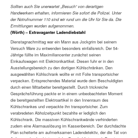
Sollten auch Sie unerwartet „Besuch“ von derartigen
Handwerkern erhalten, informieren Sie sofort die Polizei. Unter
der Notrufnummer 110 sind wir rund um die Uhr für Sie da. Die
Ermittlungen wurden aufgenommen.
(Wörth) – Extravaganter Ladendiebstahl
Dienstagnachmittag war ein Mann aus Jockgrim bei seinem
Versuch Ware zu entwenden besonders einfallsreich. Der 54-
Jährige füllte im Maximiliancenter zunächst seinen
Einkaufswagen mit Elektronikartikel. Diesen fuhr er in den
Ausstellungsbereich zu den dortigen Kühlschränken. Den
ausgewählten Kühlschrank wollte er mit Folie transportsicher
verpacken. Entsprechendes Material wurde dem Beschuldigten
durch einen Mitarbeiter bereitgestellt. Durch trickreiche
Gesprächsführung packte er in einem unbeobachteten Moment
die bereitgestellten Elektroartikel in den Innenraum des
Kühlschrankes und verpackte ihn transportsicher. Zum
verabredeten Abholzeitpunkt bezahlte er lediglich den
Kühlschrank. Die massiven Kühlschrankwände verhinderten
zudem eine Alarmauslösung im Kassenbereich. Der durchdachte
Plan scheiterte am aufmerksamen Ladendetektiv, der die Tat von