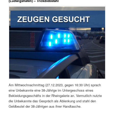
(Ludwigshafen) – Trickdiebstahl
Am Mittwochnachmittag (27.12.2023, gegen 16:30 Uhr) sprach
eine Unbekannte eine 38-Jährige im Untergeschoss eines
Bekleidungsgeschäfts in der Rheingalerie an. Vermutlich nutzte
die Unbekannte das Gespräch als Ablenkung und stahl den
Geldbeutel der 38-Jährigen aus ihrer Handtasche.