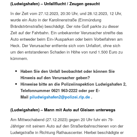
(Ludwigshafen) – Unfallflucht / Zeugen gesucht
In der Zeit vom 27.12.2023, 20:30 Uhr, und 28.12.2023, 12 Uhr,
wurde ein Auto in der Karolinenstraße (Einmündung
Brändströmstraße) beschädigt. Der rote Golf parkte zu dieser
Zeit auf der Fahrbahn. Ein unbekannter Verursacher streifte das
Auto entweder beim Ein-/Ausparken oder beim Vorbeifahren am
Heck. Der Verursacher entfernte sich vom Unfallort, ohne sich
um den entstandenen Schaden in Höhe von rund 1.500 Euro zu
kümmern.
Haben Sie den Unfall beobachtet oder können Sie
Hinweis auf den Verursacher geben?
Hinweise bitte an die Polizeiinspektion Ludwigshafen 2,
Telefonnummer 0621 963-2222 oder per E-
Mail
piludwigshafen2@polizei.rlp.de
.
(Ludwigshafen) – Mann mit Auto auf Gleisen unterwegs
Am Mittwochabend (27.12.2023) gegen 20 Uhr fuhr ein 79-
Jähriger mit seinem Auto auf den Straßenbahnschienen von der
Ludwigstraße in Richtung Rathauscenter. Hierbei beschädigte er