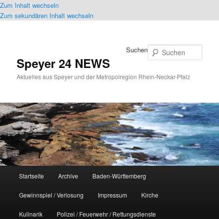
Zum Inhalt wechseln
Zum sekundären Inhalt wechseln
Suchen
Speyer 24 NEWS
Aktuelles aus Speyer und der Metropolregion Rhein-Neckar-Pfalz
Hauptmenü
Startseite
Archive
Baden-Württemberg
Gewinnspiel / Verlosung
Impressum
Kirche
Kulinarik
Polizei / Feuerwehr / Rettungsdienste