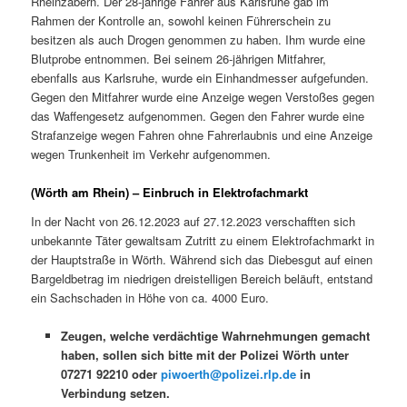
Rheinzabern. Der 28-jährige Fahrer aus Karlsruhe gab im
Rahmen der Kontrolle an, sowohl keinen Führerschein zu
besitzen als auch Drogen genommen zu haben. Ihm wurde eine
Blutprobe entnommen. Bei seinem 26-jährigen Mitfahrer,
ebenfalls aus Karlsruhe, wurde ein Einhandmesser aufgefunden.
Gegen den Mitfahrer wurde eine Anzeige wegen Verstoßes gegen
das Waffengesetz aufgenommen. Gegen den Fahrer wurde eine
Strafanzeige wegen Fahren ohne Fahrerlaubnis und eine Anzeige
wegen Trunkenheit im Verkehr aufgenommen.
(Wörth am Rhein) – Einbruch in Elektrofachmarkt
In der Nacht von 26.12.2023 auf 27.12.2023 verschafften sich
unbekannte Täter gewaltsam Zutritt zu einem Elektrofachmarkt in
der Hauptstraße in Wörth. Während sich das Diebesgut auf einen
Bargeldbetrag im niedrigen dreistelligen Bereich beläuft, entstand
ein Sachschaden in Höhe von ca. 4000 Euro.
Zeugen, welche verdächtige Wahrnehmungen gemacht
haben, sollen sich bitte mit der Polizei Wörth unter
07271 92210 oder
piwoerth@polizei.rlp.de
in
Verbindung setzen.