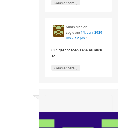
↓
Kommentiere
Armin Marker
sagte am
14. Juni 2020
um 7:12 pm
:
Gut geschrieben sehe es auch
so..
↓
Kommentiere
Elke Wingerter
sagte am
12. Juni 2020 um
9:03 am
: