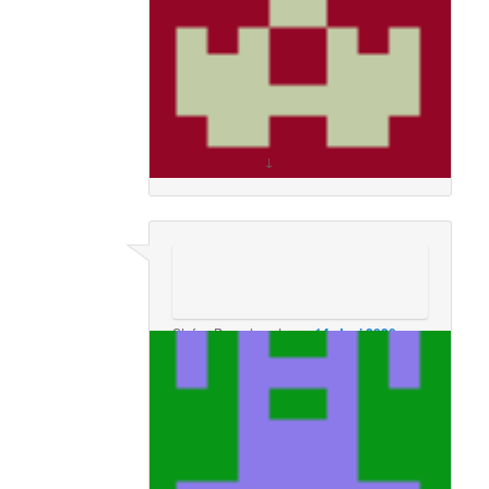
Jeder Arzt kann bestätigen wie gesund
tanzen ist. Wir sind alle erwachsen und
wegen ein paar Unvernünftitgen alle
bestrafen. Da bleibt nur noch
Kopfschütteln.
↓
Kommentiere
Stefan Bregel
sagte am
14. Juni 2020 um
6:50 pm
:
Toller und mutiger Leserbrief.!
Dem ist eigentlich nichts hinzuzufügen,
außer das an dem Tanzlokal auch
Existenzen hängen.
Es sollte ferner jedem klar sein, falls