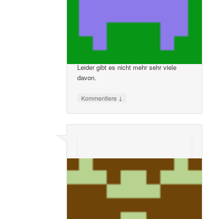
das Lokal aus finanziellen Gründen
komplett schliessen muss,sich die
Fahrstrecken für die Hobbytänzer
erheblich vergrößern.
Tanzlokale wie das Dance Heaven sind
eine Spezies der aussterbenden Art.
Leider gibt es nicht mehr sehr viele
davon.
↓
Kommentiere
Armin Marker
sagte am
14. Juni 2020 um
7:08 pm
:
Das Tanzen gehört zur unsere heutige
Gesellschaft es verbindet uns so viele