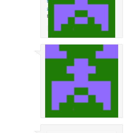
Susanne Schwers
sagte am
13. Juni
2020 um 7:39 pm
:
Bitte wieder aufmachen
↓
Kommentiere
Susanne Schwers
sagte am
13. Juni
2020 um 7:41 pm
:
bitte wieder aufmachen tanzen ist
gesund für Körper und Geist
↓
Kommentiere