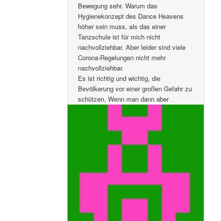
Bewegung sehr. Warum das
Hygienekonzept des Dance Heavens
höher sein muss, als das einer
Tanzschule ist für mich nicht
nachvollziehbar. Aber leider sind viele
Corona-Regelungen nicht mehr
nachvollziehbar.
Es ist richtig und wichtig, die
Bevölkerung vor einer großen Gefahr zu
schützen. Wenn man dann aber
erkennt, dass die Gefahr
erfreulicherweise nicht so groß ist wie
befürchtet, muss man auch den Mut
haben, dies einzugestehen und die
Freiräume zurückgeben.
Der volkswirtschaftliche Schaden ist
bereits jetzt immens. Unsere Kinder
haben nicht nur mit
Einkommenseinbußen, sondern später
auch mit den hinterlassenen Schulden
zu kämpfen. Jedes Lokal, jede Firma,