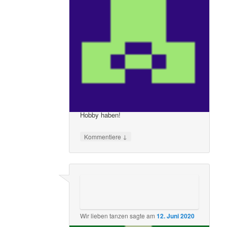
In unserer Region gibt es leider nicht
mehr viele Möglichkeiten, unserem
Hobby, dem Tanzen, nachzugehen! Für
mich ist das Tanzen der Ausgleich nach
einer stressigen Arbeitswoche! Wir, die
regelmäßig ins Dance Haeven gehen,
sind sehr wohl in der Lage,
Verantwortung zu übernehmen und
Disziplin einzuhalten! Bitte lasst uns
wieder Tanzen und Freude an unserem
Hobby haben!
↓
Kommentiere
Wir lieben tanzen
sagte am
12. Juni 2020