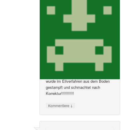
um 4:05 pm
:
Ich schließe mich da voll und ganz an!!
Die Stadt Speyer könnte durch die
Schaffung des Präzedenzfalls auch
anderen Tanzlokalen in anderen
Bundesländern zu einer Genehmigung
verhelfen. Und was ich gar nicht
verstehe, wo ist der Unterschied
zwischen tanzen in einer Tanzschule
und tanzen in einer anderen Stätte? Nur
weil nichts unterrichtet wird? Wo soll
man denn das Erlernte üben? Soviele
Diskrepanzen in dieser Verordnung. Sie
wurde im Eilverfahren aus dem Boden
gestampft und schmachtet nach
Korrektur!!!!!!!!!!!
↓
Kommentiere