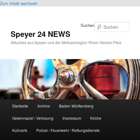
Zum Inhalt wechseln
Suchen
Speyer 24 NEWS
Aktuelles aus Speyer und der Metropolregion Rhein-Neckar-Pfalz
Hauptmenü
Startseite
Archive
Baden-Württemberg
Gewinnspiel / Verlosung
Impressum
Kirche
Kulinarik
Polizei / Feuerwehr / Rettungsdienste