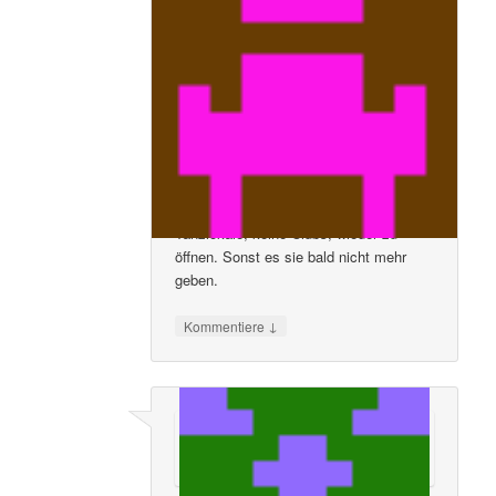
den sehr offenen und gut geschriebenen
Leserbrief geantwortet haben
anschließend. Tanzen beeinflusst
positiv unsere gute Laune und somit
stärkt sie das Immunsystem. Dies ist
doch die beste Voraussetzung gegen
einen Virus. Das sagt selbst der
Virologe Drosten. Ich möchte auch die
Verantwortlichen bitten ihre
Entscheidung über die Öffnungen der
Tanzlokale, keine Clubs, wieder zu
öffnen. Sonst es sie bald nicht mehr
geben.
↓
Kommentiere