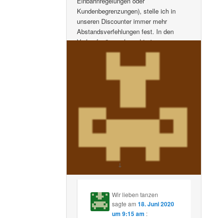
Einbahnregelungen oder
Kundenbegrenzungen), stelle ich in
unseren Discounter immer mehr
Abstandsverfehlungen fest. In den
Verkaufsgängen herscht ein
kunterbuntes Treiben lediglich an den
Kassen wird penibel auf den Abstand
geachtet und darauf hingewiesen.
Anscheinend gibt es den Virus nur an
den Kassen !
Liebe Stadtverwaltung, ich würde mich
freuen, wenn Sie dafür Sorge tragen,
dass von allen Geschäften die
Abstandsregeln eingehalten werden.
↓
Kommentiere
Wir lieben tanzen
sagte am
18. Juni 2020
um 9:15 am
: