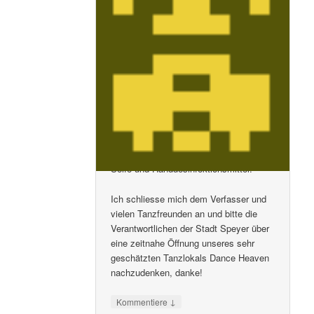
Diskotheken/Tanzclubs weiterhin
geschlossen bleiben.
Die Ratlosigkeit ist groß!
Tanzen schützt das Herz, beeinflusst
die positive Stimmung und stärkt das
Immunsystem!
Entsprechende Sicherheitskonzepte
liegen ja bereits vor:
Eine beschränkte Teilnahme, die
Erfassung von Kontaktdaten,
Desinfektion des Lokals, ausreichend
Seife und Handdesinfektionsmittel.
Ich schliesse mich dem Verfasser und
vielen Tanzfreunden an und bitte die
Verantwortlichen der Stadt Speyer über
eine zeitnahe Öffnung unseres sehr
geschätzten Tanzlokals Dance Heaven
nachzudenken, danke!
↓
Kommentiere