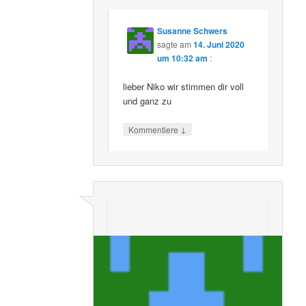
Susanne Schwers
sagte am
14. Juni 2020
um 10:32 am
:
lieber Niko wir stimmen dir voll
und ganz zu
↓
Kommentiere
Horst Müller
sagte am
12. Juni 2020 um
5:52 pm
:
Ich kann mich den Damen und Herren
hier nur anschließen. Den bisher