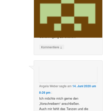
Freundschaften.Viele von uns
vermissen das Tanzen und unter
Auflagen soll man dem Dance Heaven
die Chance geben es zu öffnen.Ich bin
mir da sicher das viele es auch so
sehen und bitte die Stadt Speyer es
nochmals zu überdenken und die
Genehmigung zu erteilen.
↓
Kommentiere
Angela Weber
sagte am
14. Juni 2020 um
8:26 pm
:
Ich möchte mich gerne den
„Vorschreibern“ anschließen.
Auch mir fehlt das Tanzen und die