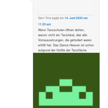
Gern Tina
sagte am
14. Juni 2020 um
11:25 am
:
Wenn Tanzschulen öffnen dürfen,
warum nicht ein Tanzlokal, das alle
Vorraussetzungen, die gefordert waren
erfüllt hat. Das Dance Heaven ist schon
aufgrund der Größe der Tanzfläche
absolut dafür geeignet Tanzbereiche
genau wie bei Tanzschulen gefordert
bereitzustellen. Um nicht zu sagen,
dass das Dance Heaven wohl ein
größere Tanzfläche hat, wie die
Tanzschulen. Hinzu kommt, dass die
Tanzbegeisterten, die sich hier
aufhalten alleine um ihren Sport weiter
zu betreiben auf jeden Fall an die
Vorgaben halten würden. Gestern Abend
war ein Zusammentreffen auch ohne