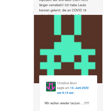
länger vernebeln! Ich habe Leute
kennen gelernt; die an COVID 19
erkrankt waren und selbst diese
verstehen diesen Hype nicht!
Ich wünsche mir mehr Menschen, die
sich gegen diese „Maulkorbpflicht“
wehren und wir unser Leben wieder
genießen können!
Wacht auf Danke
↓
Kommentiere
Christine Blum
sagte am
14. Juni 2020
um 9:14 am
:
Wir wollen wieder tanzen …!!!!!