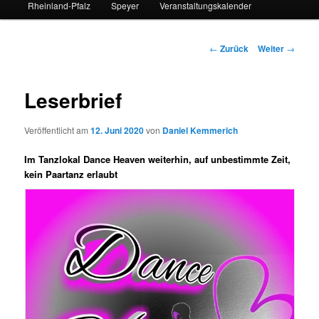
Rheinland-Pfalz
Speyer
Veranstaltungskalender
Beitrags-
←
Zurück
Weiter
→
Navigation
Leserbrief
Veröffentlicht am
12. Juni 2020
von
Daniel Kemmerich
Im Tanzlokal Dance Heaven weiterhin, auf unbestimmte Zeit,
kein Paartanz erlaubt