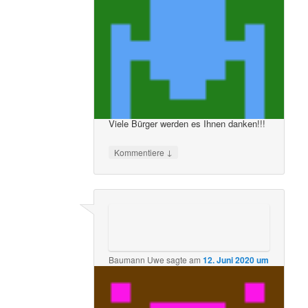
genannten Ausführungen ist nichts
mehr hinzuzufügen!!!
Geben Sie endlich das Tanzen wieder
frei!!!
Auch im Interesse der Tanzlokale,
insbesondere des in der Region
unglaublich beliebten Dance Heaven in
Speyer.
Viele Bürger werden es Ihnen danken!!!
↓
Kommentiere
Baumann Uwe
sagte am
12. Juni 2020 um
6:33 pm
:
Ich kann mich nur allen die schon auf