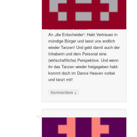
bleibt denn bei dem ganzen Corona-
Wirrwarr der gesunde
Menschenverstand? Angst – auch vor
der eigenen Courage – war schon immer
ein schlechter Berater!
An „die Entscheider“: Habt Vertrauen in
mündige Bürger und lasst uns endlich
wieder Tanzen! Und gebt damit auch der
Inhaberin und dem Personal eine
(wirtschaftliche) Perspektive. Und wenn
ihr das Tanzen wieder freigegeben habt:
kommt doch im Dance Heaven vorbei
und tanzt mit!
↓
Kommentiere