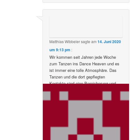
Matthias Wibbeler
sagte am
14. Juni 2020
um 9:13 pm
:
Wir kommen seit Jahren jede Woche
zum Tanzen ins Dance Heaven und es
ist immer eine tolle Atmosphäre. Das
Tanzen und die dort gepflegten
Kontakte sind eine Bereicherung und
Ausgleich für das ansonsten
anstrengende und hektische
(Arbeits-)Leben. Seit Jahren wird überall
gepredigt, dass körperliche Fitness
wichtig für die Meisterung des Alltags
ist. Gilt diese Regel plötzlich nicht
mehr? Denn Tanzen ist ein Weg, sich
mental und physisch fit zu halten! Wo