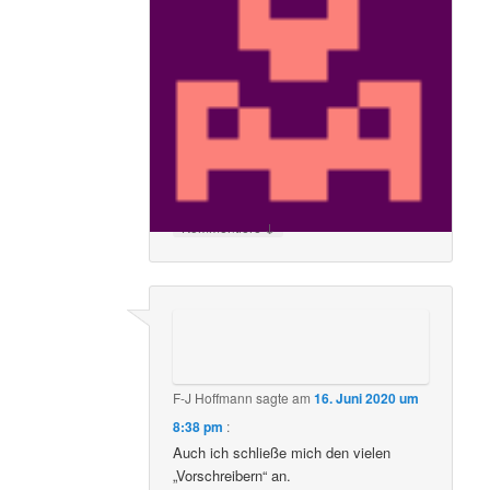
Sabine Mitsch
sagte am
16. Juni 2020 um
2:49 am
:
Danke für diesen Leserbrief.
Tanzen ist Sport, wie jede andere
Sportart auch und wichtig für Körper
Geist und Seele.
Sehr traurig alles, da wieder mal eine
Existenz kaputt gemacht wird.
↓
Kommentiere
F-J Hoffmann
sagte am
16. Juni 2020 um
8:38 pm
:
Auch ich schließe mich den vielen
„Vorschreibern“ an.