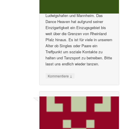
Tanzen. Viele sind gekommen nicht nur
aus dem Raum von Speyer,
Ludwigshafen und Mannheim. Das
Dance Heaven hat aufgrund seiner
Einzigartigkeit ein Einzugsgebiet bis
weit über die Grenzen von Rheinland
Pfalz hinaus. Es ist für viele in unserem
Alter ob Singles oder Paare ein
Treffpunkt um soziale Kontakte zu
halten und Tanzsport zu betreiben. Bitte
lasst uns endlich wieder tanzen.
↓
Kommentiere
Alfons Grabka
sagte am
14. Juni 2020 um
12:17 pm
: