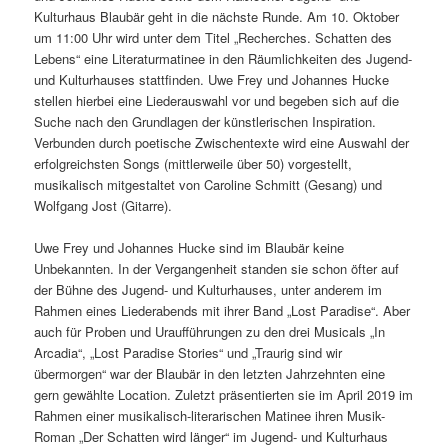
Kulturhaus Blaubär geht in die nächste Runde. Am 10. Oktober
um 11:00 Uhr wird unter dem Titel „Recherches. Schatten des
Lebens“ eine Literaturmatinee in den Räumlichkeiten des Jugend-
und Kulturhauses stattfinden. Uwe Frey und Johannes Hucke
stellen hierbei eine Liederauswahl vor und begeben sich auf die
Suche nach den Grundlagen der künstlerischen Inspiration.
Verbunden durch poetische Zwischentexte wird eine Auswahl der
erfolgreichsten Songs (mittlerweile über 50) vorgestellt,
musikalisch mitgestaltet von Caroline Schmitt (Gesang) und
Wolfgang Jost (Gitarre).
Uwe Frey und Johannes Hucke sind im Blaubär keine
Unbekannten. In der Vergangenheit standen sie schon öfter auf
der Bühne des Jugend- und Kulturhauses, unter anderem im
Rahmen eines Liederabends mit ihrer Band „Lost Paradise“. Aber
auch für Proben und Uraufführungen zu den drei Musicals „In
Arcadia“, „Lost Paradise Stories“ und „Traurig sind wir
übermorgen“ war der Blaubär in den letzten Jahrzehnten eine
gern gewählte Location. Zuletzt präsentierten sie im April 2019 im
Rahmen einer musikalisch-literarischen Matinee ihren Musik-
Roman „Der Schatten wird länger“ im Jugend- und Kulturhaus