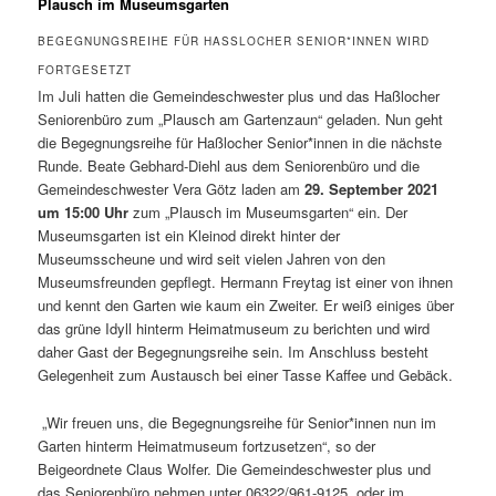
Plausch im Museumsgarten
BEGEGNUNGSREIHE FÜR HASSLOCHER SENIOR*INNEN WIRD F
ORTGESETZT
Im Juli hatten die Gemeindeschwester plus und das Haßlocher
Seniorenbüro zum „Plausch am Gartenzaun“ geladen. Nun geht
die Begegnungsreihe für Haßlocher Senior*innen in die nächste
Runde. Beate Gebhard-Diehl aus dem Seniorenbüro und die
Gemeindeschwester Vera Götz laden am
29. September 2021
um 15:00 Uhr
zum „Plausch im Museumsgarten“ ein. Der
Museumsgarten ist ein Kleinod direkt hinter der
Museumsscheune und wird seit vielen Jahren von den
Museumsfreunden gepflegt. Hermann Freytag ist einer von ihnen
und kennt den Garten wie kaum ein Zweiter. Er weiß einiges über
das grüne Idyll hinterm Heimatmuseum zu berichten und wird
daher Gast der Begegnungsreihe sein. Im Anschluss besteht
Gelegenheit zum Austausch bei einer Tasse Kaffee und Gebäck.
„Wir freuen uns, die Begegnungsreihe für Senior*innen nun im
Garten hinterm Heimatmuseum fortzusetzen“, so der
Beigeordnete Claus Wolfer. Die Gemeindeschwester plus und
das Seniorenbüro nehmen unter 06322/961-9125 oder im