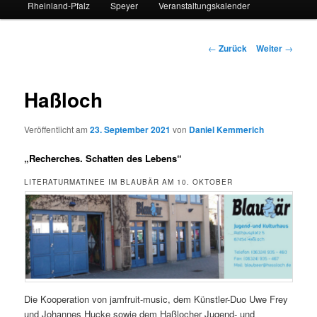
Rheinland-Pfalz
Speyer
Veranstaltungskalender
Beitrags-
←
Zurück
Weiter
→
Navigation
Haßloch
Veröffentlicht am
23. September 2021
von
Daniel Kemmerich
„Recherches. Schatten des Lebens“
LITERATURMATINEE IM BLAUBÄR AM 10. OKTOBER
Die Kooperation von jamfruit-music, dem Künstler-Duo Uwe Frey
und Johannes Hucke sowie dem Haßlocher Jugend- und