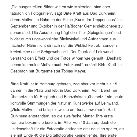
„Die ausgestellten Bilder wirken wie Malereien, sind aber
tatsächlich Fotografien“, sagt Birte Kraft aus Bad Dürkheim,
deren Motive im Rahmen der Reihe „Kunst im Treppenhaus“ im
September und Oktober in der Haßlocher Gemeindebücherei zu
sehen sind. Die Ausstellung trägt den Titel „Spiegelungen“ und
bildet durch ungewöhnliche Blickwinkel und Aufnahmen aus
nächster Nähe nicht einfach nur die Wirklichkeit ab, sondern
kreiert eine neue Sehgewohnheit. Der Druck auf Leinwand
verstärkt den Effekt und die Fotos wirken wie gemalt. „Deshalb
nenne ich meine Motive auch Fotokunst“, erzählt Birte Kraft im
Gespräch mit Bürgermeister Tobias Meyer.
Birte Kraft ist in Hamburg geboren, zog aber vor mehr als 15
Jahren in die Pfalz und lebt in Bad Dürkheim. Vom Beruf her
Übersetzerin für Englisch und Französisch „übersetzt“ sie heute
lichtvolle Stimmungen der Natur in Kunstwerke auf Leinwand.
„Viele Motive sind beispielsweise am Isenachweiher in Bad
Dürkheim entstanden“, so die zweifache Mutter. Ihre erste
Kamera bekam sie bereits im Alter von 10 Jahren, doch die
Leidenschaft für die Fotografie entfachte erst deutlich später, als
sie mit Ende 40 die Digitalfotografie kennenlernte. Ihre erste