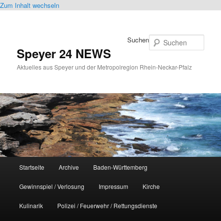
Zum Inhalt wechseln
Suchen
Speyer 24 NEWS
Aktuelles aus Speyer und der Metropolregion Rhein-Neckar-Pfalz
Hauptmenü
Startseite
Archive
Baden-Württemberg
Gewinnspiel / Verlosung
Impressum
Kirche
Kulinarik
Polizei / Feuerwehr / Rettungsdienste