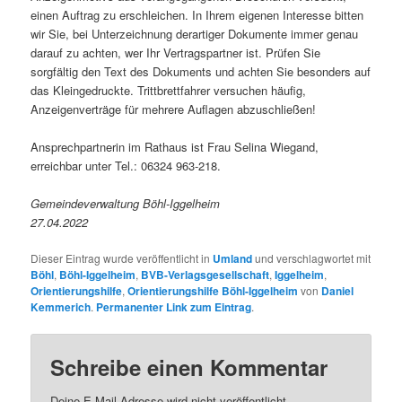
einen Auftrag zu erschleichen. In Ihrem eigenen Interesse bitten
wir Sie, bei Unterzeichnung derartiger Dokumente immer genau
darauf zu achten, wer Ihr Vertragspartner ist. Prüfen Sie
sorgfältig den Text des Dokuments und achten Sie besonders auf
das Kleingedruckte. Trittbrettfahrer versuchen häufig,
Anzeigenverträge für mehrere Auflagen abzuschließen!
Ansprechpartnerin im Rathaus ist Frau Selina Wiegand,
erreichbar unter Tel.: 06324 963-218.
Gemeindeverwaltung Böhl-Iggelheim
27.04.2022
Dieser Eintrag wurde veröffentlicht in
Umland
und verschlagwortet mit
Böhl
,
Böhl-Iggelheim
,
BVB-Verlagsgesellschaft
,
Iggelheim
,
Orientierungshilfe
,
Orientierungshilfe Böhl-Iggelheim
von
Daniel
Kemmerich
.
Permanenter Link zum Eintrag
.
Schreibe einen Kommentar
Deine E-Mail-Adresse wird nicht veröffentlicht.