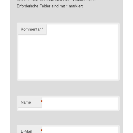
Erforderliche Felder sind mit
*
markiert
Kommentar
*
*
Name
*
E-Mail