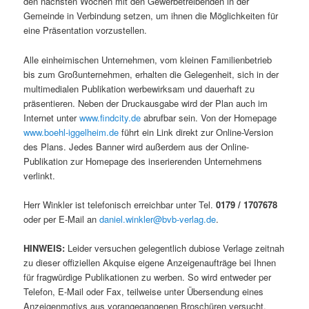
den nächsten Wochen mit den Gewerbetreibenden in der
Gemeinde in Verbindung setzen, um ihnen die Möglichkeiten für
eine Präsentation vorzustellen.
Alle einheimischen Unternehmen, vom kleinen Familienbetrieb
bis zum Großunternehmen, erhalten die Gelegenheit, sich in der
multimedialen Publikation werbewirksam und dauerhaft zu
präsentieren. Neben der Druckausgabe wird der Plan auch im
Internet unter
www.findcity.de
abrufbar sein. Von der Homepage
www.boehl-iggelheim.de
führt ein Link direkt zur Online-Version
des Plans. Jedes Banner wird außerdem aus der Online-
Publikation zur Homepage des inserierenden Unternehmens
verlinkt.
Herr Winkler ist telefonisch erreichbar unter Tel.
0179 / 1707678
oder per E-Mail an
daniel.winkler@bvb-verlag.de
.
HINWEIS:
Leider versuchen gelegentlich dubiose Verlage zeitnah
zu dieser offiziellen Akquise eigene Anzeigenaufträge bei Ihnen
für fragwürdige Publikationen zu werben. So wird entweder per
Telefon, E-Mail oder Fax, teilweise unter Übersendung eines
Anzeigenmotivs aus vorangegangenen Broschüren versucht,