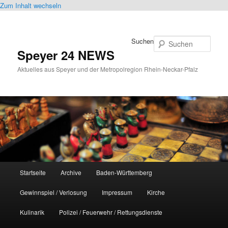
Zum Inhalt wechseln
Suchen
Speyer 24 NEWS
Aktuelles aus Speyer und der Metropolregion Rhein-Neckar-Pfalz
Hauptmenü
Startseite
Archive
Baden-Württemberg
Gewinnspiel / Verlosung
Impressum
Kirche
Kulinarik
Polizei / Feuerwehr / Rettungsdienste