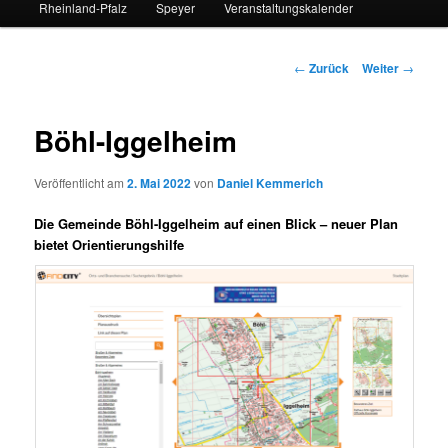
Rheinland-Pfalz
Speyer
Veranstaltungskalender
Beitrags-
←
Zurück
Weiter
→
Navigation
Böhl-Iggelheim
Veröffentlicht am
2. Mai 2022
von
Daniel Kemmerich
Die Gemeinde Böhl-Iggelheim auf einen Blick – neuer Plan
bietet Orientierungshilfe