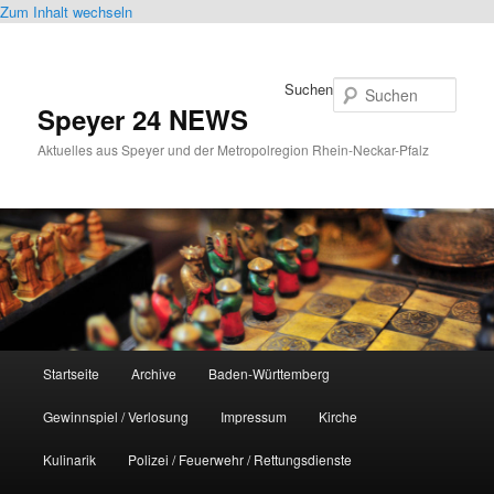
Zum Inhalt wechseln
Suchen
Speyer 24 NEWS
Aktuelles aus Speyer und der Metropolregion Rhein-Neckar-Pfalz
Hauptmenü
Startseite
Archive
Baden-Württemberg
Gewinnspiel / Verlosung
Impressum
Kirche
Kulinarik
Polizei / Feuerwehr / Rettungsdienste