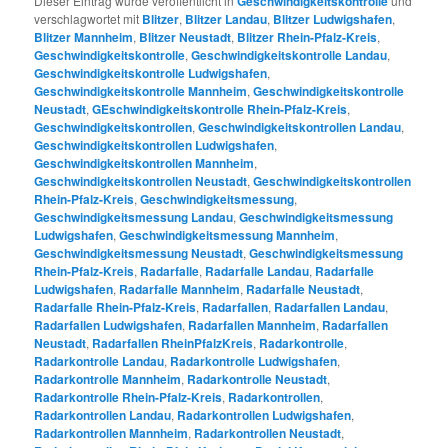
Dieser Eintrag wurde veröffentlicht in
Geschwindigkeitskontrolle
und
verschlagwortet mit
Blitzer
,
Blitzer Landau
,
Blitzer Ludwigshafen
,
Blitzer Mannheim
,
Blitzer Neustadt
,
Blitzer Rhein-Pfalz-Kreis
,
Geschwindigkeitskontrolle
,
Geschwindigkeitskontrolle Landau
,
Geschwindigkeitskontrolle Ludwigshafen
,
Geschwindigkeitskontrolle Mannheim
,
Geschwindigkeitskontrolle
Neustadt
,
GEschwindigkeitskontrolle Rhein-Pfalz-Kreis
,
Geschwindigkeitskontrollen
,
Geschwindigkeitskontrollen Landau
,
Geschwindigkeitskontrollen Ludwigshafen
,
Geschwindigkeitskontrollen Mannheim
,
Geschwindigkeitskontrollen Neustadt
,
Geschwindigkeitskontrollen
Rhein-Pfalz-Kreis
,
Geschwindigkeitsmessung
,
Geschwindigkeitsmessung Landau
,
Geschwindigkeitsmessung
Ludwigshafen
,
Geschwindigkeitsmessung Mannheim
,
Geschwindigkeitsmessung Neustadt
,
Geschwindigkeitsmessung
Rhein-Pfalz-Kreis
,
Radarfalle
,
Radarfalle Landau
,
Radarfalle
Ludwigshafen
,
Radarfalle Mannheim
,
Radarfalle Neustadt
,
Radarfalle Rhein-Pfalz-Kreis
,
Radarfallen
,
Radarfallen Landau
,
Radarfallen Ludwigshafen
,
Radarfallen Mannheim
,
Radarfallen
Neustadt
,
Radarfallen RheinPfalzKreis
,
Radarkontrolle
,
Radarkontrolle Landau
,
Radarkontrolle Ludwigshafen
,
Radarkontrolle Mannheim
,
Radarkontrolle Neustadt
,
Radarkontrolle Rhein-Pfalz-Kreis
,
Radarkontrollen
,
Radarkontrollen Landau
,
Radarkontrollen Ludwigshafen
,
Radarkontrollen Mannheim
,
Radarkontrollen Neustadt
,