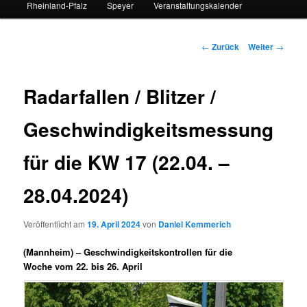
Rheinland-Pfalz
Speyer
Veranstaltungskalender
Beitrags-
←
Zurück
Weiter
→
Navigation
Radarfallen / Blitzer /
Geschwindigkeitsmessung
für die KW 17 (22.04. –
28.04.2024)
Veröffentlicht am
19. April 2024
von
Daniel Kemmerich
(Mannheim) –
Geschwindigkeitskontrollen für die
Woche vom 22. bis 26. April