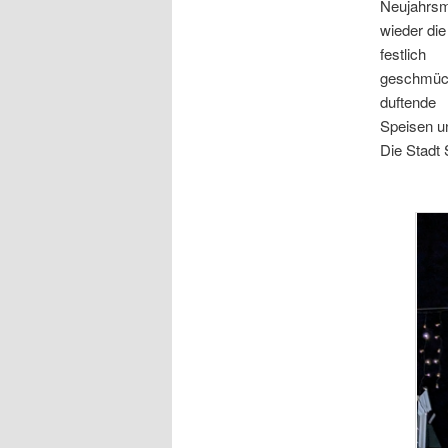
Neujahrsm
wieder die
festlich
geschmück
duftende
Speisen un
Die Stadt 