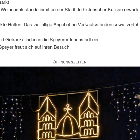
arkt
 Weihnachtsstände inmitten der Stadt. In historischer Kulisse erwarte
te Hütten. Das vielfältige Angebot an Verkaufsständen sowie verfüh
d Getränke laden in die Speyerer Innenstadt ein.
Speyer freut sich auf Ihren Besuch!
ÖFFNUNGSZEITEN