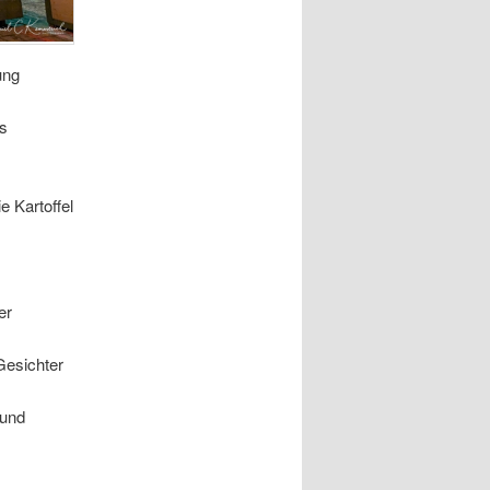
ung
es
e Kartoffel
er
Gesichter
 und