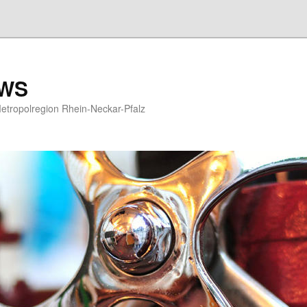
EWS
etropolregion Rhein-Neckar-Pfalz