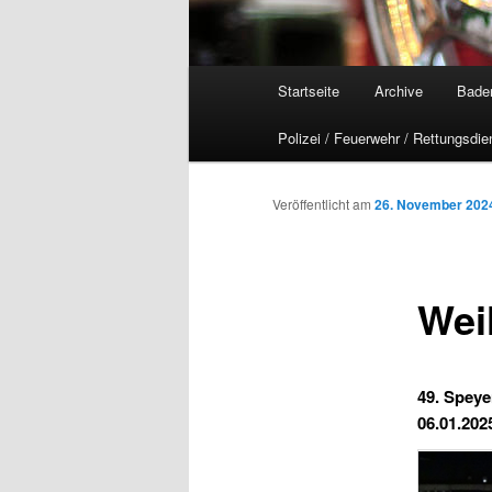
Hauptmenü
Startseite
Archive
Bade
Polizei / Feuerwehr / Rettungsdie
Veröffentlicht am
26. November 202
Wei
49. Speye
06.01.202