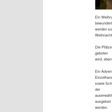
Ein Weihn
bewundert
werden sow
Weihnacht
Die Pfälze
geboten
wird, eben
Ein Advent
Einzelhan
sowie Scha
der
auserwähl
ausgelost
werden.