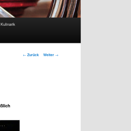
Kulinarik
Beitrags-
←
Zurück
Weiter
→
Navigation
ßlich