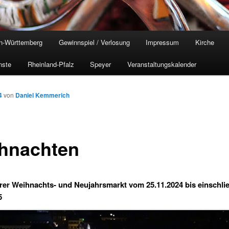
n-Württemberg
Gewinnspiel / Verlosung
Impressum
Kirche
nste
Rheinland-Pfalz
Speyer
Veranstaltungskalender
4
von
Daniel Kemmerich
hnachten
rer Weihnachts- und Neujahrsmarkt vom 25.11.2024 bis einschlie
5