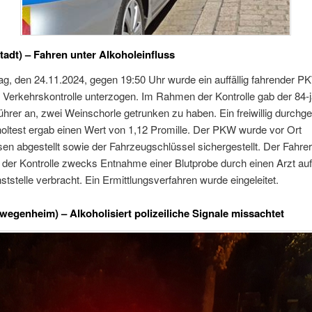
stadt) – Fahren unter Alkoholeinfluss
, den 24.11.2024, gegen 19:50 Uhr wurde ein auffällig fahrender P
 Verkehrskontrolle unterzogen. Im Rahmen der Kontrolle gab der 84-j
hrer an, zwei Weinschorle getrunken zu haben. Ein freiwillig durchge
oltest ergab einen Wert von 1,12 Promille. Der PKW wurde vor Ort
en abgestellt sowie der Fahrzeugschlüssel sichergestellt. Der Fahre
der Kontrolle zwecks Entnahme einer Blutprobe durch einen Arzt auf
nststelle verbracht. Ein Ermittlungsverfahren wurde eingeleitet.
hwegenheim) – Alkoholisiert polizeiliche Signale missachtet