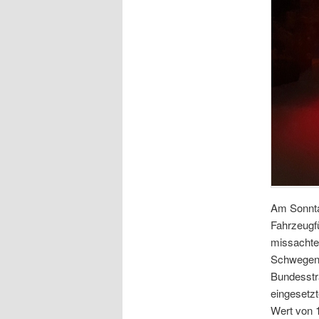
Am Sonntag
Fahrzeugfü
missachtet
Schwegenh
Bundesstra
eingesetz
Wert von 