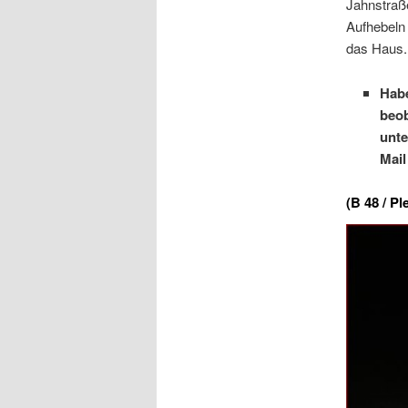
Jahnstraße
Aufhebeln 
das Haus.
Habe
beob
unte
Mai
(B 48 / P