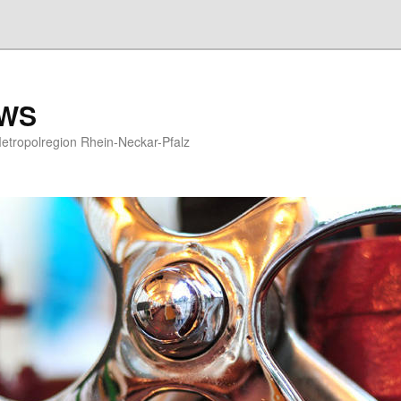
EWS
etropolregion Rhein-Neckar-Pfalz