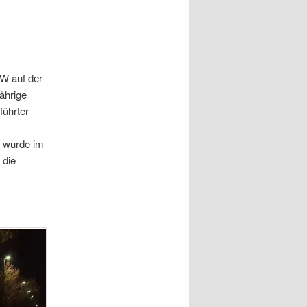
KW auf der
ährige
führter
r wurde im
 die