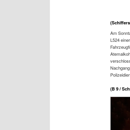
(Schiffer
Am Sonntag
L524 einer
Fahrzeugfü
Atemalkoh
verschloss
Nachgang 
Polizeidie
(B 9 / Sc