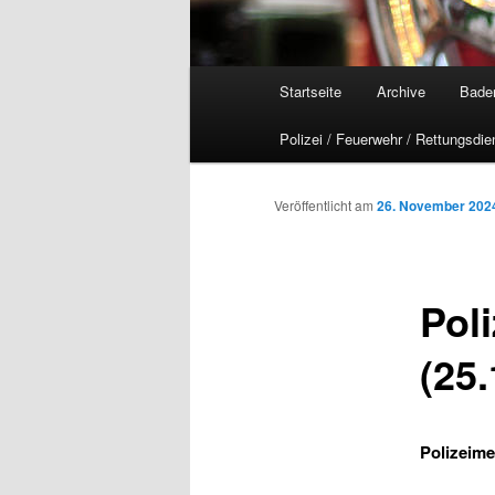
Hauptmenü
Startseite
Archive
Bade
Polizei / Feuerwehr / Rettungsdie
Veröffentlicht am
26. November 202
Pol
(25.
Polizeime