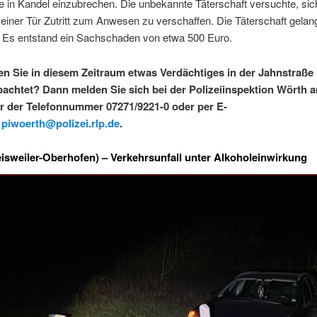
 in Kandel einzubrechen. Die unbekannte Täterschaft versuchte, sic
einer Tür Zutritt zum Anwesen zu verschaffen. Die Täterschaft gelang
 Es entstand ein Sachschaden von etwa 500 Euro.
n Sie in diesem Zeitraum etwas Verdächtiges in der Jahnstraße
achtet? Dann melden Sie sich bei der Polizeiinspektion Wörth 
r der Telefonnummer 07271/9221-0 oder per E-
l
piwoerth@polizei.rlp.de
.
leisweiler-Oberhofen) – Verkehrsunfall unter Alkoholeinwirkung