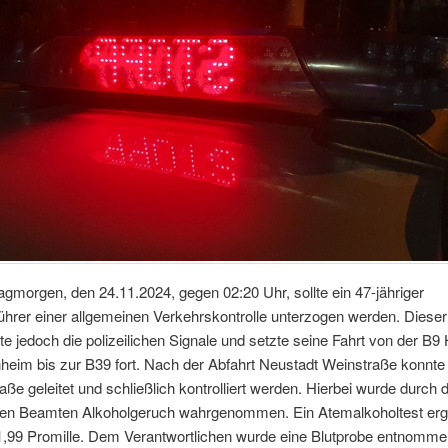
morgen, den 24.11.2024, gegen 02:20 Uhr, sollte ein 47-jähriger
hrer einer allgemeinen Verkehrskontrolle unterzogen werden. Dieser
e jedoch die polizeilichen Signale und setzte seine Fahrt von der B9
eim bis zur B39 fort. Nach der Abfahrt Neustadt Weinstraße konnte 
ße geleitet und schließlich kontrolliert werden. Hierbei wurde durch d
ten Beamten Alkoholgeruch wahrgenommen. Ein Atemalkoholtest erg
1,99 Promille. Dem Verantwortlichen wurde eine Blutprobe entnomme