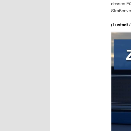
dessen Füh
Straßenver
(Lustadt 