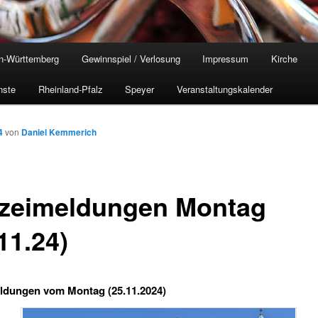
n-Württemberg
Gewinnspiel / Verlosung
Impressum
Kirche
nste
Rheinland-Pfalz
Speyer
Veranstaltungskalender
4
von
Daniel Kemmerich
izeimeldungen Montag
11.24)
ldungen vom Montag (25.11.2024)