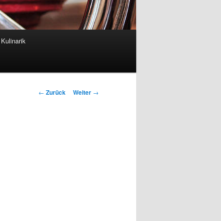
Kulinarik
Beitrags-
←
Zurück
Weiter
→
Navigation