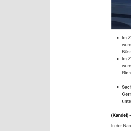
Im Z
wurd
Büsc
Im Z
wurd
Rich
Sach
Ger
unte
(Kandel)
In der Na