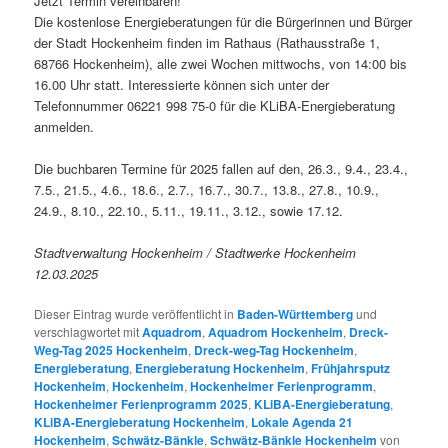
Jetzt Termin vereinbaren!
Die kostenlose Energieberatungen für die Bürgerinnen und Bürger
der Stadt Hockenheim finden im Rathaus (Rathausstraße 1,
68766 Hockenheim), alle zwei Wochen mittwochs, von 14:00 bis
16.00 Uhr statt. Interessierte können sich unter der
Telefonnummer 06221 998 75-0 für die KLiBA-Energieberatung
anmelden.
Die buchbaren Termine für 2025 fallen auf den, 26.3., 9.4., 23.4.,
7.5., 21.5., 4.6., 18.6., 2.7., 16.7., 30.7., 13.8., 27.8., 10.9.,
24.9., 8.10., 22.10., 5.11., 19.11., 3.12., sowie 17.12.
Stadtverwaltung Hockenheim / Stadtwerke Hockenheim
12.03.2025
Dieser Eintrag wurde veröffentlicht in
Baden-Württemberg
und
verschlagwortet mit
Aquadrom
,
Aquadrom Hockenheim
,
Dreck-
Weg-Tag 2025 Hockenheim
,
Dreck-weg-Tag Hockenheim
,
Energieberatung
,
Energieberatung Hockenheim
,
Frühjahrsputz
Hockenheim
,
Hockenheim
,
Hockenheimer Ferienprogramm
,
Hockenheimer Ferienprogramm 2025
,
KLiBA-Energieberatung
,
KLiBA-Energieberatung Hockenheim
,
Lokale Agenda 21
Hockenheim
,
Schwätz-Bänkle
,
Schwätz-Bänkle Hockenheim
von