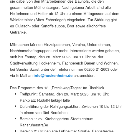
sie dabei von den Mitarbeitenden des Bauhofs, die den
gesammelten Müll entsorgen. Nach getaner Arbeit sind alle
Helferinnen und Helfer ab 12 Uhr zu einem Mittagessen auf dem
Waldfestplatz (Altes Fahrerlager) eingeladen. Zur Stärkung gibt
es Gulasch- oder Kartoffelsuppe, Brot sowie alkoholfreie
Getränke.
Mitmachen können Einzelpersonen, Vereine, Unternehmen,
Nachbarschaftsgruppen und mehr. Interessierte werden gebeten,
sich bis Freitag, den 28. März 2025, um 11 Uhr bei der
Stadtverwaltung Hockenheim, Fachbereich Bauen und Wohnen,
bei Sandra Szast unter der Telefonnummer 06205 21-2603 oder
via E-Mail an
info@hockenheim.de
anzumelden.
Das Programm des 13. „Dreck-weg-Tages“ im Überblick
Treffpunkt: Samstag, den 29. März 2025, um 10 Uhr,
Parkplatz Rudolf-Harbig-Halle
Durchführung der Reinigungsaktion: Zwischen 10 bis 12 Uhr
in einem von fünf Bereichen.
Bereich 1: ev. Kirchengarten/ Stadtzentrum,
Karlsruherstraße
Bereich 2: Grünanlage Lußheimer Straße, Bahnstrecke