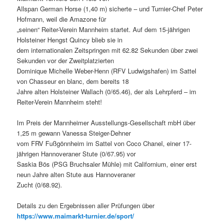
Allspan German Horse (1,40 m) sicherte – und Turnier-Chef Peter
Hofmann, weil die Amazone für
„seinen“ Reiter-Verein Mannheim startet. Auf dem 15-jährigen
Holsteiner Hengst Quincy blieb sie in
dem internationalen Zeitspringen mit 62.82 Sekunden über zwei
Sekunden vor der Zweitplatzierten
Dominique Michelle Weber-Henn (RFV Ludwigshafen) im Sattel
von Chasseur en blanc, dem bereits 18
Jahre alten Holsteiner Wallach (0/65.46), der als Lehrpferd – im
Reiter-Verein Mannheim steht!
Im Preis der Mannheimer Ausstellungs-Gesellschaft mbH über
1,25 m gewann Vanessa Steiger-Dehner
vom FRV Fußgönnheim im Sattel von Coco Chanel, einer 17-
jährigen Hannoveraner Stute (0/67.95) vor
Saskia Bös (PSG Bruchsaler Mühle) mit Californium, einer erst
neun Jahre alten Stute aus Hannoveraner
Zucht (0/68.92).
Details zu den Ergebnissen aller Prüfungen über
https://www.maimarkt-turnier.de/sport/