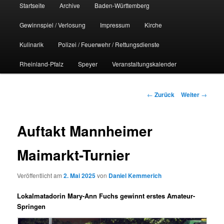
Hauptmenü
Startseite
Archive
Baden-Württemberg
Gewinnspiel / Verlosung
Impressum
Kirche
Kulinarik
Polizei / Feuerwehr / Rettungsdienste
Rheinland-Pfalz
Speyer
Veranstaltungskalender
Beitrags-
←
Zurück
Weiter
→
Navigation
Auftakt Mannheimer
Maimarkt-Turnier
Veröffentlicht am
2. Mai 2025
von
Daniel Kemmerich
Lokalmatadorin Mary-Ann Fuchs gewinnt erstes Amateur-
Springen