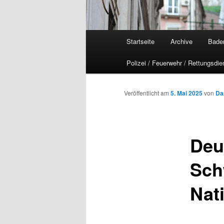
Hauptmenü
Startseite
Archive
Bade
Polizei / Feuerwehr / Rettungsdie
Veröffentlicht am
5. Mai 2025
von
Da
Deu
Sch
Nat