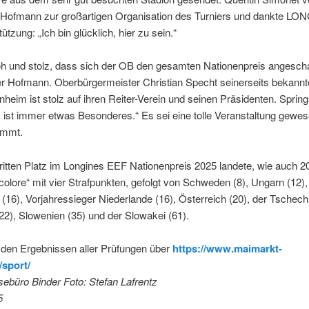
te Hofmann zur großartigen Organisation des Turniers und dankte LO
ützung: „Ich bin glücklich, hier zu sein.“
roh und stolz, dass sich der OB den gesamten Nationenpreis angescha
r Hofmann. Oberbürgermeister Christian Specht seinerseits bekannt
heim ist stolz auf ihren Reiter-Verein und seinen Präsidenten. Spring
st immer etwas Besonderes.“ Es sei eine tolle Veranstaltung gewese
immt.
itten Platz im Longines EEF Nationenpreis 2025 landete, wie auch 20
icolore“ mit vier Strafpunkten, gefolgt von Schweden (8), Ungarn (12),
16), Vorjahressieger Niederlande (16), Österreich (20), der Tschec
22), Slowenien (35) und der Slowakei (61).
 den Ergebnissen aller Prüfungen über
https://www.maimarkt-
/sport/
sebüro Binder Foto: Stefan Lafrentz
5