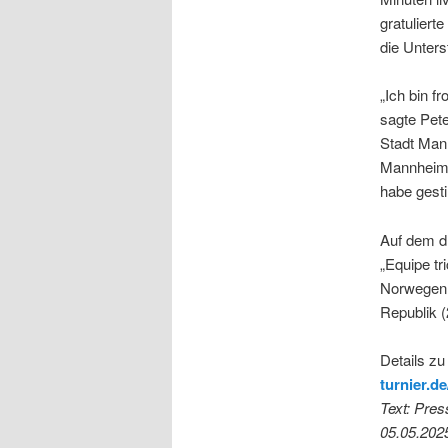
gratulier
die Unterst
„Ich bin f
sagte Pete
Stadt Mann
Mannheim i
habe gest
Auf dem dr
„Equipe tr
Norwegen (
Republik (
Details zu
turnier.de
Text: Pres
05.05.202