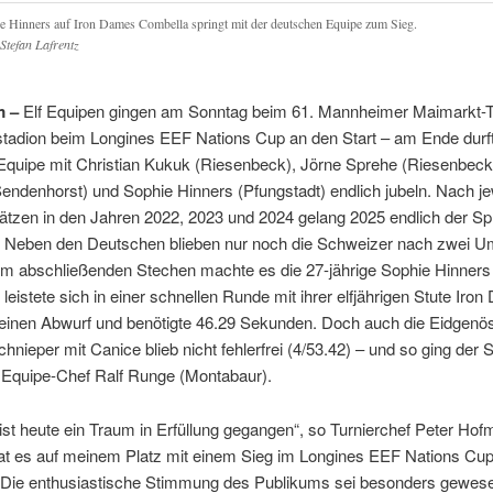
e Hinners auf Iron Dames Combella springt mit der deutschen Equipe zum Sieg.
 Stefan Lafrentz
m –
Elf Equipen gingen am Sonntag beim 61. Mannheimer Maimarkt-T
tadion beim Longines EEF Nations Cup an den Start – am Ende durft
Equipe mit Christian Kukuk (Riesenbeck), Jörne Sprehe (Riesenbeck)
endenhorst) und Sophie Hinners (Pfungstadt) endlich jubeln. Nach je
ätzen in den Jahren 2022, 2023 und 2024 gelang 2025 endlich der Sp
s! Neben den Deutschen blieben nur noch die Schweizer nach zwei U
. Im abschließenden Stechen machte es die 27-jährige Sophie Hinners
leistete sich in einer schnellen Runde mit ihrer elfjährigen Stute Iro
einen Abwurf und benötigte 46.29 Sekunden. Doch auch die Eidgenö
hnieper mit Canice blieb nicht fehlerfrei (4/53.42) – und so ging der 
Equipe-Chef Ralf Runge (Montabaur).
ist heute ein Traum in Erfüllung gegangen“, so Turnierchef Peter Hof
hat es auf meinem Platz mit einem Sieg im Longines EEF Nations Cu
“ Die enthusiastische Stimmung des Publikums sei besonders gewese