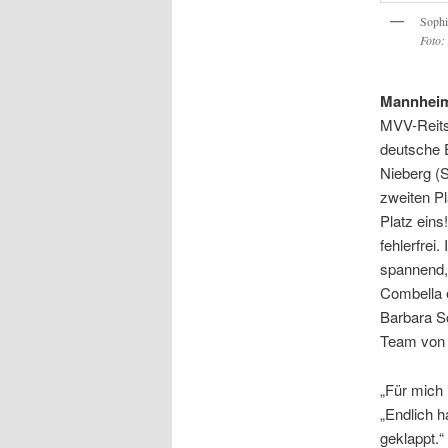
Sophi
Foto:
Mannhei
MVV-Reits
deutsche 
Nieberg (S
zweiten Pl
Platz ein
fehlerfrei
spannend, 
Combella 
Barbara Sc
Team von 
„Für mich 
„Endlich 
geklappt.