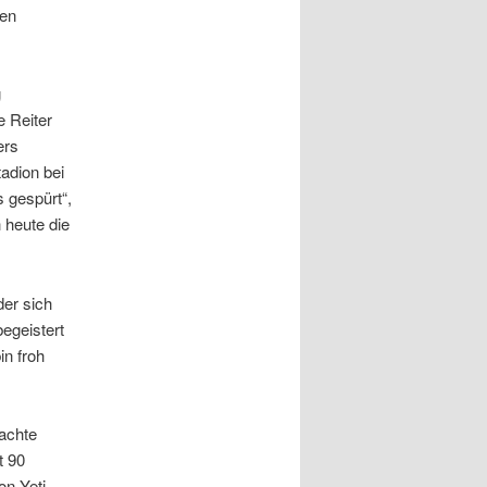
ten
g
e Reiter
ers
tadion bei
s gespürt“,
 heute die
der sich
begeistert
in froh
achte
t 90
on Yeti