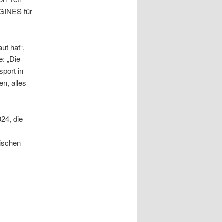
NGINES für
ut hat“,
e: „Die
sport in
n, alles
24, die
hischen