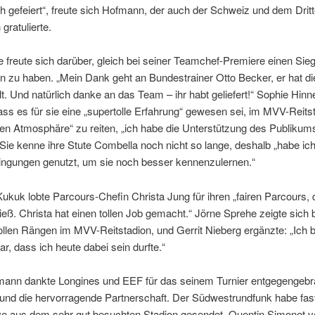
 gefeiert“, freute sich Hofmann, der auch der Schweiz und dem Drit
gratulierte.
 freute sich darüber, gleich bei seiner Teamchef-Premiere einen Sie
n zu haben. „Mein Dank geht an Bundestrainer Otto Becker, er hat di
. Und natürlich danke an das Team – ihr habt geliefert!“ Sophie Hinn
ass es für sie eine „supertolle Erfahrung“ gewesen sei, im MVV-Reits
llen Atmosphäre“ zu reiten, „ich habe die Unterstützung des Publikum
 Sie kenne ihre Stute Combella noch nicht so lange, deshalb „habe ich
ingungen genutzt, um sie noch besser kennenzulernen.“
Kukuk lobte Parcours-Chefin Christa Jung für ihren „fairen Parcours, 
 ließ. Christa hat einen tollen Job gemacht.“ Jörne Sprehe zeigte sich 
llen Rängen im MVV-Reitstadion, und Gerrit Nieberg ergänzte: „Ich b
r, dass ich heute dabei sein durfte.“
mann dankte Longines und EEF für das seinem Turnier entgegengebr
 und die hervorragende Partnerschaft. Der Südwestrundfunk habe fas
ve aus dem sehr gut besuchten Stadion gesendet. Quentin Simonet v