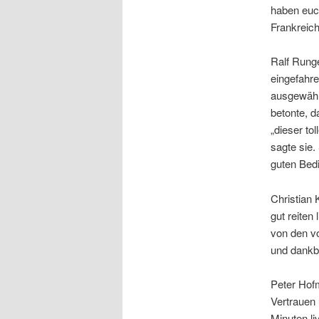
haben euch
Frankreich 
Ralf Runge
eingefahre
ausgewählt
betonte, d
„dieser to
sagte sie.
guten Bed
Christian 
gut reiten
von den vo
und dankba
Peter Hof
Vertrauen
Minuten li