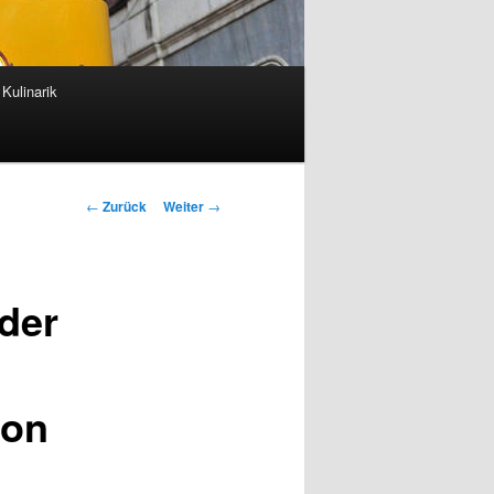
Kulinarik
Beitrags-
←
Zurück
Weiter
→
Navigation
der
ion