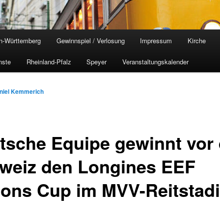
n-Württemberg
Gewinnspiel / Verlosung
Impressum
Kirche
nste
Rheinland-Pfalz
Speyer
Veranstaltungskalender
niel Kemmerich
tsche Equipe gewinnt vor 
weiz den Longines EEF
ions Cup im MVV-Reitstad