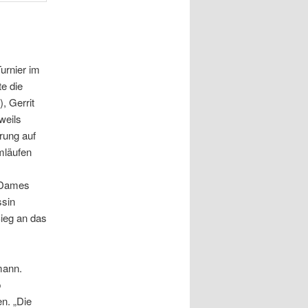
urnier im
e die
, Gerrit
weils
rung auf
mläufen
n Dames
ssin
Sieg an das
mann.
p
n. „Die