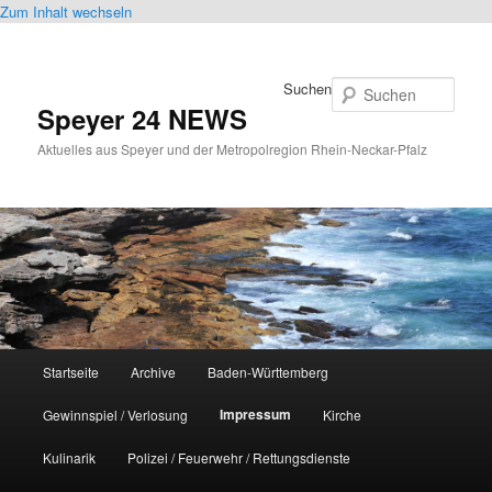
Zum Inhalt wechseln
Suchen
Speyer 24 NEWS
Aktuelles aus Speyer und der Metropolregion Rhein-Neckar-Pfalz
Hauptmenü
Startseite
Archive
Baden-Württemberg
Impressum
Gewinnspiel / Verlosung
Kirche
Kulinarik
Polizei / Feuerwehr / Rettungsdienste