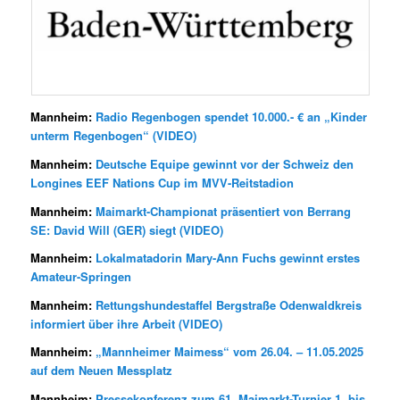
Mannheim:
Radio Regenbogen spendet 10.000.- € an „Kinder
unterm Regenbogen“ (VIDEO)
Mannheim:
Deutsche Equipe gewinnt vor der Schweiz den
Longines EEF Nations Cup im MVV-Reitstadion
Mannheim:
Maimarkt-Championat präsentiert von Berrang
SE: David Will (GER) siegt (
VIDEO
)
Mannheim:
Lokalmatadorin Mary-Ann Fuchs gewinnt erstes
Amateur-Springen
Mannheim:
Rettungshundestaffel Bergstraße Odenwaldkreis
informiert über ihre Arbeit (
VIDEO
)
Mannheim:
„Mannheimer Maimess“ vom 26.04. – 11.05.2025
auf dem Neuen Messplatz
Mannheim:
Pressekonferenz zum 61. Maimarkt-Turnier 1. bis