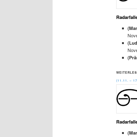
Radarfall
(Ma
Nov
(Lu
Nov
(Prä
WEITERLES
(11.11. – 
Radarfall
(Ma