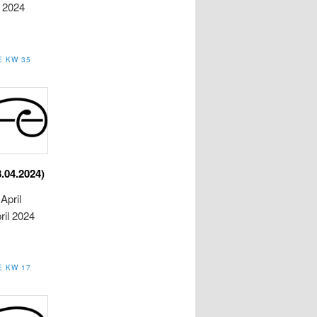
i 2024
E KW 35
8.04.2024)
April
ril 2024
E KW 17