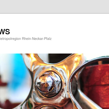
EWS
etropolregion Rhein-Neckar-Pfalz