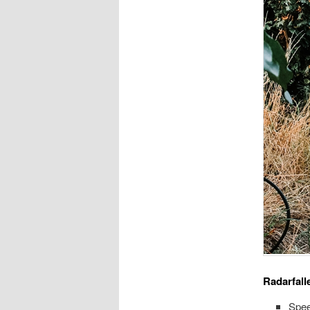
Radarfall
Spee