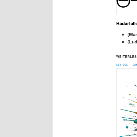
Radarfall
(Ma
(Lu
WEITERLES
(24.03. – 3