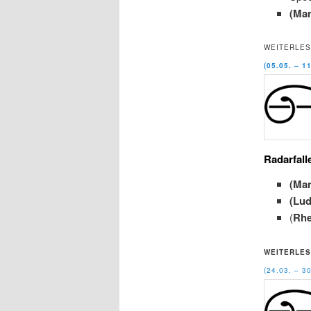
(Ma
WEITERLES
(05.05. – 1
Radarfall
(Ma
(Lu
(
Rhe
WEITERLES
(24.03. – 3