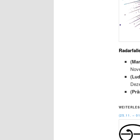
Radarfall
(Ma
Nov
(Lu
Dez
(Prä
WEITERLES
(25.11. – 