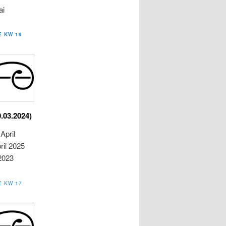
ai
E KW 19
0.03.2024)
April
ril 2025
 2023
E KW 17