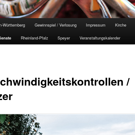
n-Württemberg
Gewinnspiel / Verlosung
Impressum
Kirche
ienste
Rheinland-Pfalz
Speyer
Veranstaltungskalender
chwindigkeitskontrollen /
zer