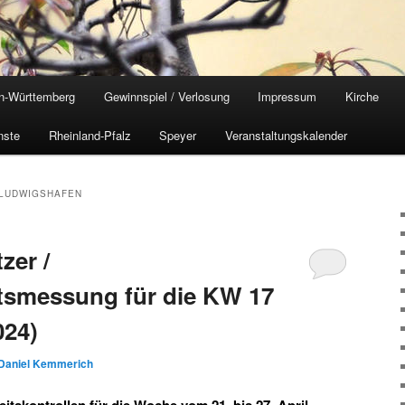
n-Württemberg
Gewinnspiel / Verlosung
Impressum
Kirche
nste
Rheinland-Pfalz
Speyer
Veranstaltungskalender
 LUDWIGSHAFEN
zer /
tsmessung für die KW 17
024)
Daniel Kemmerich
tskontrollen für die Woche vom 21. bis 27. April