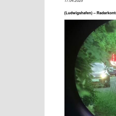
17.04.2025
(Ludwigshafen) –
Radarkontr