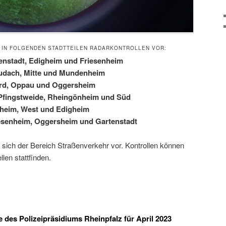
T IN FOLGENDEN STADTTEILEN RADARKONTROLLEN VOR:
tenstadt, Edigheim und Friesenheim
Maudach, Mitte und Mundenheim
Nord, Oppau und Oggersheim
 Pfingstweide, Rheingönheim und Süd
chheim, West und Edigheim
iesenheim, Oggersheim und Gartenstadt
 sich der Bereich Straßenverkehr vor. Kontrollen können
llen stattfinden.
e des Polizeipräsidiums Rheinpfalz für April 2023