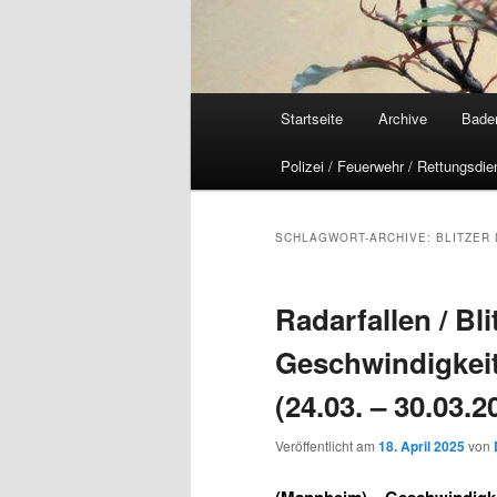
Hauptmenü
Startseite
Archive
Bade
Polizei / Feuerwehr / Rettungsdie
SCHLAGWORT-ARCHIVE:
BLITZER
Radarfallen / Blit
Geschwindigkei
(24.03. – 30.03.2
Veröffentlicht am
18. April 2025
von
(Mannheim) –
Geschwindigkei