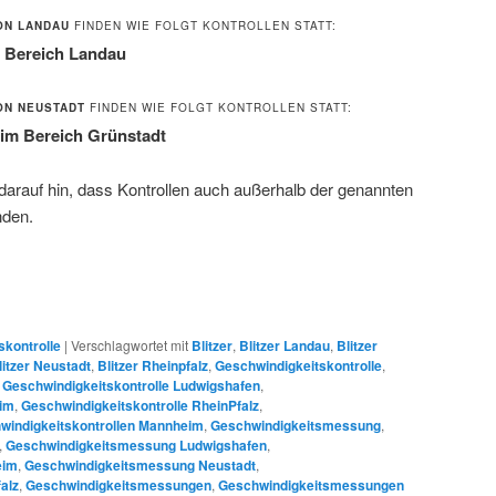
ON LANDAU
FINDEN WIE FOLGT KONTROLLEN STATT:
m Bereich Landau
ION NEUSTADT
FINDEN WIE FOLGT KONTROLLEN STATT:
 im Bereich Grünstadt
 darauf hin, dass Kontrollen auch außerhalb der genannten
nden.
skontrolle
|
Verschlagwortet mit
Blitzer
,
Blitzer Landau
,
Blitzer
litzer Neustadt
,
Blitzer Rheinpfalz
,
Geschwindigkeitskontrolle
,
,
Geschwindigkeitskontrolle Ludwigshafen
,
eim
,
Geschwindigkeitskontrolle RheinPfalz
,
windigkeitskontrollen Mannheim
,
Geschwindigkeitsmessung
,
,
Geschwindigkeitsmessung Ludwigshafen
,
eim
,
Geschwindigkeitsmessung Neustadt
,
alz
,
Geschwindigkeitsmessungen
,
Geschwindigkeitsmessungen