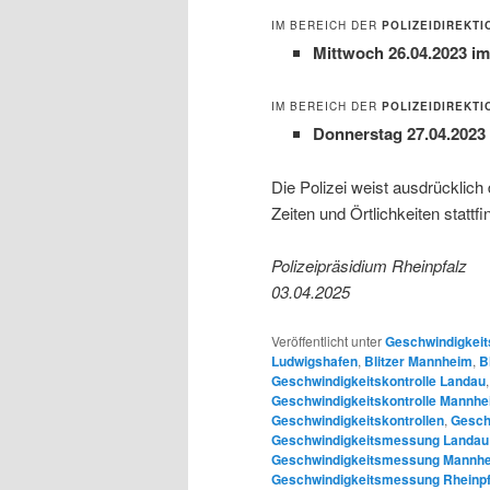
IM BEREICH DER
POLIZEIDIREKTI
Mittwoch 26.04.2023 i
IM BEREICH DER
POLIZEIDIREKT
Donnerstag 27.04.2023
Die Polizei weist ausdrücklich
Zeiten und Örtlichkeiten stattfi
Polizeipräsidium Rheinpfalz
03.04.2025
Veröffentlicht unter
Geschwindigkeit
Ludwigshafen
,
Blitzer Mannheim
,
B
Geschwindigkeitskontrolle Landau
Geschwindigkeitskontrolle Mannh
Geschwindigkeitskontrollen
,
Gesch
Geschwindigkeitsmessung Landau
Geschwindigkeitsmessung Mannh
Geschwindigkeitsmessung Rheinpf