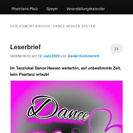
Rheinland-Pfalz
Speyer
Veranstaltungskalender
SCHLAGWORT-ARCHIVE:
DANCE HEAVEN SPEYER
Leserbrief
24
Veröffentlicht am
12. Juni 2020
von
Daniel Kemmerich
Im Tanzlokal Dance Heaven weiterhin, auf unbestimmte Zeit,
kein Paartanz erlaubt