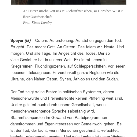
An Ostern macht Gott uns zu Stehaufmenschen, so Dorothee Wüst in
ihrer Osterbotschaft.
Foto: Klaus Landry
Speyer
(lk)
–
Ostern. Auferstehung. Aufstehen gegen den Tod.
Es geht. Das macht Gott. An Ostern. Das feiern wir. Heute. Und
morgen. Und alle Tage. Im Angesicht des Todes. Der so
viele Gesichter hat in unserer Welt. Er nimmt Leben in
Kriegsruinen, Flüchtlingszelten, auf Schlepperschiffen, vor leeren
Lebensmittelausgaben. Er verdunkelt ganze Regionen wie die
Ukraine, den Nahen Osten, Syrien, Äthiopien und den Sudan.
Der Tod zeigt seine Fratze in politischen Systemen, denen
Menschenwürde und Freiheitsrechte keinen Pfifferling wert sind.
Und er geistert auch durch unsere Gesellschaft, wenn
menschenverachtende Sprache salonfähig wird,
Stammtischparolen im Gewand von Parteiprogrammen
daherkommen und Eigeninteressen vor Gemeinwohl gehen. Es
ist der Tod, der lacht, wenn Menschen geschmäht, verachtet,
bedroht, missbraucht werden. Und sein Lachen ist unser Weinen.