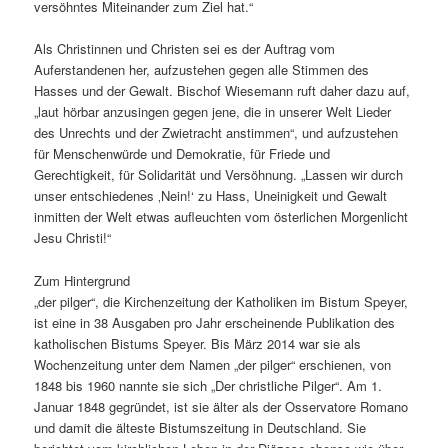
versöhntes Miteinander zum Ziel hat.“
Als Christinnen und Christen sei es der Auftrag vom
Auferstandenen her, aufzustehen gegen alle Stimmen des
Hasses und der Gewalt. Bischof Wiesemann ruft daher dazu auf,
„laut hörbar anzusingen gegen jene, die in unserer Welt Lieder
des Unrechts und der Zwietracht anstimmen“, und aufzustehen
für Menschenwürde und Demokratie, für Friede und
Gerechtigkeit, für Solidarität und Versöhnung. „Lassen wir durch
unser entschiedenes ‚Nein!‘ zu Hass, Uneinigkeit und Gewalt
inmitten der Welt etwas aufleuchten vom österlichen Morgenlicht
Jesu Christi!“
Zum Hintergrund
„der pilger“, die Kirchenzeitung der Katholiken im Bistum Speyer,
ist eine in 38 Ausgaben pro Jahr erscheinende Publikation des
katholischen Bistums Speyer. Bis März 2014 war sie als
Wochenzeitung unter dem Namen „der pilger“ erschienen, von
1848 bis 1960 nannte sie sich „Der christliche Pilger“. Am 1.
Januar 1848 gegründet, ist sie älter als der Osservatore Romano
und damit die älteste Bistumszeitung in Deutschland. Sie