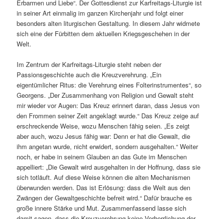
Erbarmen und Liebe“. Der Gottesdienst zur Karfreitags-Liturgie ist
in seiner Art einmalig im ganzen Kirchenjahr und folgt einer
besonders alten liturgischen Gestaltung. In diesem Jahr widmete
sich eine der Fürbitten dem aktuellen Kriegsgeschehen in der
Welt.
Im Zentrum der Karfreitags-Liturgie steht neben der
Passionsgeschichte auch die Kreuzverehrung. „Ein
eigentümlicher Ritus: die Verehrung eines Folterinstrumentes“, so
Georgens. „Der Zusammenhang von Religion und Gewalt steht
mir wieder vor Augen: Das Kreuz erinnert daran, dass Jesus von
den Frommen seiner Zeit angeklagt wurde.“ Das Kreuz zeige auf
erschreckende Weise, wozu Menschen fähig seien. „Es zeigt
aber auch, wozu Jesus fähig war: Denn er hat die Gewalt, die
ihm angetan wurde, nicht erwidert, sondern ausgehalten.“ Weiter
noch, er habe in seinem Glauben an das Gute im Menschen
appelliert: „Die Gewalt wird ausgehalten in der Hoffnung, dass sie
sich totläuft. Auf diese Weise können die alten Mechanismen
überwunden werden. Das ist Erlösung: dass die Welt aus den
Zwängen der Gewaltgeschichte befreit wird.“ Dafür brauche es
große innere Stärke und Mut. Zusammenfassend lasse sich
damit sagen, dass die Kreuzverehrung keine Verherrlichung der