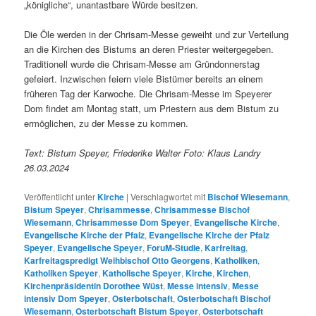
„königliche“, unantastbare Würde besitzen.
Die Öle werden in der Chrisam-Messe geweiht und zur Verteilung
an die Kirchen des Bistums an deren Priester weitergegeben.
Traditionell wurde die Chrisam-Messe am Gründonnerstag
gefeiert. Inzwischen feiern viele Bistümer bereits an einem
früheren Tag der Karwoche. Die Chrisam-Messe im Speyerer
Dom findet am Montag statt, um Priestern aus dem Bistum zu
ermöglichen, zu der Messe zu kommen.
Text: Bistum Speyer, Friederike Walter Foto: Klaus Landry
26.03.2024
Veröffentlicht unter
Kirche
|
Verschlagwortet mit
Bischof Wiesemann
,
Bistum Speyer
,
Chrisammesse
,
Chrisammesse Bischof
Wiesemann
,
Chrisammesse Dom Speyer
,
Evangelische Kirche
,
Evangelische Kirche der Pfalz
,
Evangelische Kirche der Pfalz
Speyer
,
Evangelische Speyer
,
ForuM-Studie
,
Karfreitag
,
Karfreitagspredigt Weihbischof Otto Georgens
,
Katholiken
,
Katholiken Speyer
,
Katholische Speyer
,
Kirche
,
Kirchen
,
Kirchenpräsidentin Dorothee Wüst
,
Messe intensiv
,
Messe
intensiv Dom Speyer
,
Osterbotschaft
,
Osterbotschaft Bischof
Wiesemann
,
Osterbotschaft Bistum Speyer
,
Osterbotschaft