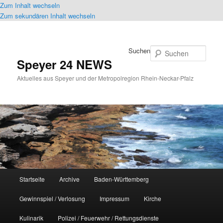
Zum Inhalt wechseln
Zum sekundären Inhalt wechseln
Suchen
Speyer 24 NEWS
Aktuelles aus Speyer und der Metropolregion Rhein-Neckar-Pfalz
Hauptmenü
Startseite
Archive
Baden-Württemberg
Gewinnspiel / Verlosung
Impressum
Kirche
Kulinarik
Polizei / Feuerwehr / Rettungsdienste