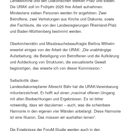
Landeskirche und den Diakonischen Werken Pfalz und Baden.
Die URAK soll im Frühjahr 2025 ihre Arbeit aufnehmen.
Mindestens sieben Personen werden ihr angehören: Zwei
Betroffene, zwei Vertretungen aus Kirche und Diakonie, sowie
drei Fachleute, die von den Landesregierungen Rheinland-Pfalz
und Baden-Württemberg bestimmt werden.
Oberkirchenrätin und Missbrauchsbeauftragte Bettina Wilhelm
erwartet einiges von der Arbeit der URAK: „Die unabhängige
Aufarbeitung, die Beteiligung von Betroffenen und die Aufklärung
und Aufdeckung von Strukturen, die sexualisierte Gewalt
begünstigen, das erwarte ich von dieser Kommission.“
Selbstkritik üben
Landesdiakoniepfarrer Albrecht Bähr hat die URAK-Vereinbarung
mitunterzeichnet. Er hofft auf einen „maximal offenen Umgang
mit allen Beobachtungen und Ergebnissen. Es ist bitter
notwendig, dass wir dazulernen – auch, was die scheinbare
Harmonie in den eigenen vier Wänden anbelangt. Diese Harmonie
ist eine Illusion. Das müssen wir aushalten lernen“.
Die Ergebnisse der ForuM-Studie werden auch in den