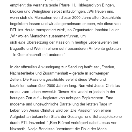
empfiehlt die veranstaltende Pfarrei Hl. Hildegard von Bingen,
Decken und Weingläser selbst mitzubringen. „Wir freuen uns,
wenn sich die Menschen von dieser 2000 Jahre alten Geschichte
begeistern lassen und wir alle gemeinsam erleben, wie diese von
RTL ins Heute transportiert wird“, so Organisator Joachim Lauer.
„Wir wollen Menschen zusammenführen, um
sich
eine
Übersetzung der Passion in heutige Lebenswelten bei
Baguette und Wein in einem sehr besonderen Ambiente gutzutun
– in Gemeinschaft mit anderen.“
In der offiziellen Ankündigung zur Sendung heißt es: „Frieden,
Nächstenliebe und Zusammenhalt – gerade in schwierigen
Zeiten. Die Passionsgeschichte vereint diese Werte und
fasziniert schon über 2000 Jahren lang. Nun wird Jesus Christus
erneut zum Leben erweckt: Dieses Mal wacht er jedoch in der
heutigen Zeit auf – begleitet von richtigen Popkrachern. Eine
moderne und ungewöhnliche Darstellung der letzten Tage im
Leben von Jesus Christus wird bei ‚Die Passion‘ von einem
Aufgebot an bekannten Stars der Gesangs- und Schauspielszene
durch RTL inszeniert.“ „Ben Blümel verkörpert dabei Jesus von
Nazareth, Nadja Benaissa übernimmt die Rolle der Maria.