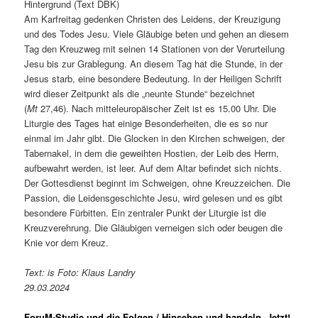
Hintergrund (Text DBK)
Am Karfreitag gedenken Christen des Leidens, der Kreuzigung
und des Todes Jesu. Viele Gläubige beten und gehen an diesem
Tag den Kreuzweg mit seinen 14 Stationen von der Verurteilung
Jesu bis zur Grablegung. An diesem Tag hat die Stunde, in der
Jesus starb, eine besondere Bedeutung. In der Heiligen Schrift
wird dieser Zeitpunkt als die „neunte Stunde“ bezeichnet
(
Mt
27,46). Nach mitteleuropäischer Zeit ist es 15.00 Uhr. Die
Liturgie des Tages hat einige Besonderheiten, die es so nur
einmal im Jahr gibt. Die Glocken in den Kirchen schweigen, der
Tabernakel, in dem die geweihten Hostien, der Leib des Herrn,
aufbewahrt werden, ist leer. Auf dem Altar befindet sich nichts.
Der Gottesdienst beginnt im Schweigen, ohne Kreuzzeichen. Die
Passion, die Leidensgeschichte Jesu, wird gelesen und es gibt
besondere Fürbitten. Ein zentraler Punkt der Liturgie ist die
Kreuzverehrung. Die Gläubigen verneigen sich oder beugen die
Knie vor dem Kreuz.
Text: is Foto: Klaus Landry
29.03.2024
ForuM-Studie und die Folgen / Hinsehen und handeln. Jetzt!