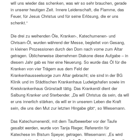
will uns wieder das schenken, was wir so sehr brauchen, gerade
in unserer heutigen Zeit. Innere Leidenschaft, die Flamme, das
Feuer, für Jesus Christus und für seine Erlösung, die er uns
schenkt.“
Die drei zu weihenden Öle, Kranken-, Katechumenen- und
Chrisam-Öl, wurden während der Messe, begleitet von Gesang,
in kleinen Prozessionen durch den Dom nach vorne zum Altar
getragen. Üblicherweise übernehmen Diakone diese Aufgabe – in
diesem Jahr gab es hier eine Neuerung. So wurde das Öl für die
Kranken von vier Trägern aus dem Feld der
Krankenhausseelsorge zum Altar gebracht; sie sind in der BG
Klinik und im Städtischen Krankenhaus Ludwigshafen sowie im
Kreiskrankenhaus Grünstadt tätig. Das Krankenöl dient der
Salbung Kranker und Sterbender. „Da will Christus da sein, da will
er uns innerlich stärken, da will er in unserem Leben die Kraft
sein, die uns den Mut zur letzten Hingabe gibt“, so Wiesemann.
Das Katechumenenöl, mit dem Taufbewerber vor der Taufe
gesalbt werden, wurde von Tanja Rieger, Referentin für
Katechese im Bistum Speyer, getragen. Wiesemann: „Es wird