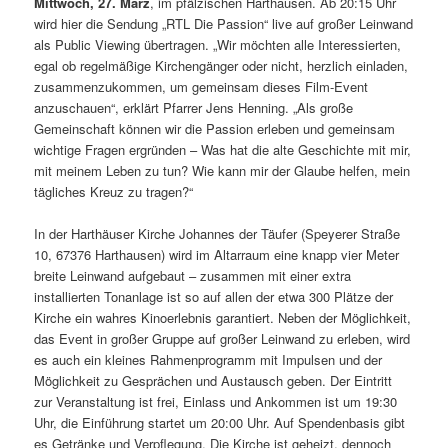
Mittwoch, 27. März
, im pfälzischen Harthausen. Ab 20:15 Uhr
wird hier die Sendung „RTL Die Passion“ live auf großer Leinwand
als Public Viewing übertragen. „Wir möchten alle Interessierten,
egal ob regelmäßige Kirchengänger oder nicht, herzlich einladen,
zusammenzukommen, um gemeinsam dieses Film-Event
anzuschauen“, erklärt Pfarrer Jens Henning. „Als große
Gemeinschaft können wir die Passion erleben und gemeinsam
wichtige Fragen ergründen – Was hat die alte Geschichte mit mir,
mit meinem Leben zu tun? Wie kann mir der Glaube helfen, mein
tägliches Kreuz zu tragen?“
In der Harthäuser Kirche Johannes der Täufer (Speyerer Straße
10, 67376 Harthausen) wird im Altarraum eine knapp vier Meter
breite Leinwand aufgebaut – zusammen mit einer extra
installierten Tonanlage ist so auf allen der etwa 300 Plätze der
Kirche ein wahres Kinoerlebnis garantiert. Neben der Möglichkeit,
das Event in großer Gruppe auf großer Leinwand zu erleben, wird
es auch ein kleines Rahmenprogramm mit Impulsen und der
Möglichkeit zu Gesprächen und Austausch geben. Der Eintritt
zur Veranstaltung ist frei, Einlass und Ankommen ist um 19:30
Uhr, die Einführung startet um 20:00 Uhr. Auf Spendenbasis gibt
es Getränke und Verpflegung. Die Kirche ist geheizt, dennoch