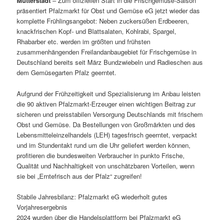
Mutterstadt
– Zum offiziellen Start in die Frischgemüse-Saison
präsentiert Pfalzmarkt für Obst und Gemüse eG jetzt wieder das
komplette Frühlingsangebot: Neben zuckersüßen Erdbeeren,
knackfrischen Kopf- und Blattsalaten, Kohlrabi, Spargel,
Rhabarber etc. werden im größten und frühsten
zusammenhängenden Freilandanbaugebiet für Frischgemüse in
Deutschland bereits seit März Bundzwiebeln und Radieschen aus
dem Gemüsegarten Pfalz geerntet.
Aufgrund der Frühzeitigkeit und Spezialisierung im Anbau leisten
die 90 aktiven Pfalzmarkt-Erzeuger einen wichtigen Beitrag zur
sicheren und preisstabilen Versorgung Deutschlands mit frischem
Obst und Gemüse. Da Bestellungen von Großmärkten und des
Lebensmitteleinzelhandels (LEH) tagesfrisch geerntet, verpackt
und im Stundentakt rund um die Uhr geliefert werden können,
profitieren die bundesweiten Verbraucher in punkto Frische,
Qualität und Nachhaltigkeit von unschätzbaren Vorteilen, wenn
sie bei „Erntefrisch aus der Pfalz“ zugreifen!
Stabile Jahresbilanz: Pfalzmarkt eG wiederholt gutes
Vorjahresergebnis
2024 wurden über die Handelsplattform bei Pfalzmarkt eG