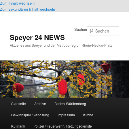
Zum Inhalt wechseln
Zum sekundären Inhalt wechseln
Suchen
Speyer 24 NEWS
Aktuelles aus Speyer und der Metropolregion Rhein-Neckar-Pfalz
Hauptmenü
Startseite
Archive
Baden-Württemberg
Gewinnspiel / Verlosung
Impressum
Kirche
Kulinarik
Polizei / Feuerwehr / Rettungsdienste