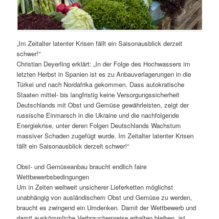
„Im Zeitalter latenter Krisen fällt ein Saisonausblick derzeit
schwer!“
Christian Deyerling erklärt: „In der Folge des Hochwassers im
letzten Herbst in Spanien ist es zu Anbauverlagerungen in die
Türkei und nach Nordafrika gekommen. Dass autokratische
Staaten mittel- bis langfristig keine Versorgungssicherheit
Deutschlands mit Obst und Gemüse gewährleisten, zeigt der
russische Einmarsch in die Ukraine und die nachfolgende
Energiekrise, unter deren Folgen Deutschlands Wachstum
massiver Schaden zugefügt wurde. Im Zeitalter latenter Krisen
fällt ein Saisonausblick derzeit schwer!“
Obst- und Gemüseanbau braucht endlich faire
Wettbewerbsbedingungen
Um in Zeiten weltweit unsicherer Lieferketten möglichst
unabhängig von ausländischem Obst und Gemüse zu werden,
braucht es zwingend ein Umdenken. Damit der Wettbewerb und
damit auskömmliche Verbraucherpreise erhalten bleiben, ist