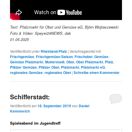
Text: Pfalzmarkt für Obst und Gemüse eG, Björn Wojtaszewski
Foto & Video: Speyer24NEWS, dak
01.05.2025
Veröffentlicht unter
Rheinland-Pfalz
|
Verschlagwortet mit
Frischgemüse
,
Frischgemüse-Saison
,
Frischobst
,
Gemüse
,
Gemüse Pfalzmarkt
,
Mutterstadt
,
Obst
,
Obst Pfalzmarkt
,
Pfalz
,
Pfälzer Gemüse
,
Pfälzer Obst
,
Pfalzmarkt
,
Pfalzmarkt eG
,
regionales Gemüse
,
regionales Obst
|
Schreibe einen Kommentar
Schifferstadt:
Veröffentlicht am
18. September 2019
von
Daniel
Kemmerich
Spieleabend im Jugendtreff