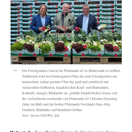
Die Frischgemüse-Saison bei Pfalzmarkt eG in Mutterstadt ist eröffnet.
Traditionell wird im Gemüsegarten Pfalz das erste Frischgemüse aus
heimischem Anbau geerntet Über das prall und erntefrisch mit
zuckersüßen Erdbeeren, knackfrischen Kopf- und Blattsalaten,
Kohlrabi, Spargel, Rhabarber etc. gefüllte Erntekörbchen freuen sich
der Aufsichtsratsvorsitzende von Pfalzmarkt eG Christian Deyerling
(links im Bild) und die beiden Pfalzmarkt-Vorstände Hans-Jörg
Friedrich (Bildmitte) und Reinhard Oerther.
Foto: Speyer24NEWS, dak