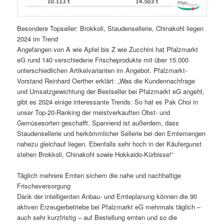
Besondere Topseller: Brokkoli, Staudensellerie, Chinakohl liegen
2024 im Trend
Angefangen von A wie Apfel bis Z wie Zucchini hat Pfalzmarkt
eG rund 140 verschiedene Frischeprodukte mit über 15.000
unterschiedlichen Artikelvarianten im Angebot. Pfalzmarkt-
Vorstand Reinhard Oerther erklärt: „Was die Kundennachfrage
und Umsatzgewichtung der Bestseller bei Pfalzmarkt eG angeht,
gibt es 2024 einige interessante Trends: So hat es Pak Choi in
unser Top-20-Ranking der meistverkauften Obst- und
Gemüsesorten geschafft. Spannend ist außerdem, dass
Staudensellerie und herkömmlicher Sellerie bei den Erntemengen
nahezu gleichauf liegen. Ebenfalls sehr hoch in der Käufergunst
stehen Brokkoli, Chinakohl sowie Hokkaido-Kürbisse!“
Täglich mehrere Ernten sichern die nahe und nachhaltige
Frischeversorgung
Dank der intelligenten Anbau- und Ernteplanung können die 90
aktiven Erzeugerbetriebe bei Pfalzmarkt eG mehrmals täglich –
auch sehr kurzfristig – auf Bestellung ernten und so die