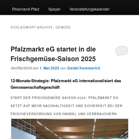
Rheinland-Pfalz
Speyer
Veranstaltungskalender
SCHLAGWORT-ARCHIVE:
GEMÜSE
Pfalzmarkt eG startet in die
Frischgemüse-Saison 2025
Veröffentlicht am
1. Mai 2025
von
Daniel Kemmerich
12-Monats-Strategie: Pfalzmarkt eG internationalisiert das
Genossenschaftsgeschäft
START DER FRISCHGEMÜSE-SAISON 2025: PFALZMARKT EG
SETZT AUF MEHR NACHHALTIGKEIT UND SICHERHEIT BEI DER
FRISCHEVERSORGUNG VON HANDEL UND VERBRAUCHERN