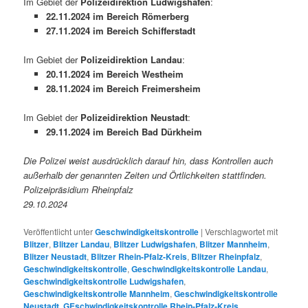
Im Gebiet der
Polizeidirektion Ludwigshafen
:
22.11.2024 im Bereich Römerberg
27.11.2024 im Bereich Schifferstadt
Im Gebiet der
Polizeidirektion Landau
:
20.11.2024 im Bereich Westheim
28.11.2024 im Bereich Freimersheim
Im Gebiet der
Polizeidirektion Neustadt
:
29.11.2024 im Bereich Bad Dürkheim
Die Polizei weist ausdrücklich darauf hin, dass Kontrollen auch
außerhalb der genannten Zeiten und Örtlichkeiten stattfinden.
Polizeipräsidium Rheinpfalz
29.10.2024
Veröffentlicht unter
Geschwindigkeitskontrolle
|
Verschlagwortet mit
Blitzer
,
Blitzer Landau
,
Blitzer Ludwigshafen
,
Blitzer Mannheim
,
Blitzer Neustadt
,
Blitzer Rhein-Pfalz-Kreis
,
Blitzer Rheinpfalz
,
Geschwindigkeitskontrolle
,
Geschwindigkeitskontrolle Landau
,
Geschwindigkeitskontrolle Ludwigshafen
,
Geschwindigkeitskontrolle Mannheim
,
Geschwindigkeitskontrolle
Neustadt
,
GEschwindigkeitskontrolle Rhein-Pfalz-Kreis
,