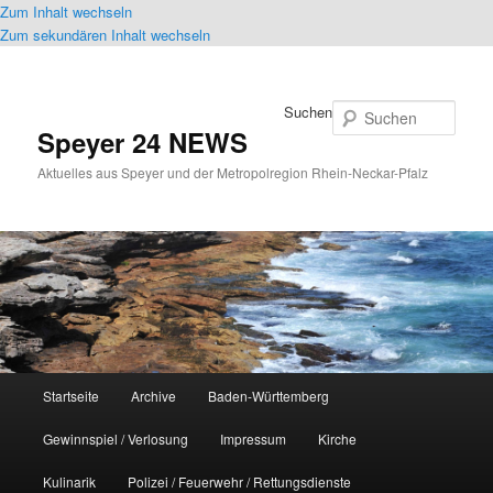
Zum Inhalt wechseln
Zum sekundären Inhalt wechseln
Suchen
Speyer 24 NEWS
Aktuelles aus Speyer und der Metropolregion Rhein-Neckar-Pfalz
Hauptmenü
Startseite
Archive
Baden-Württemberg
Gewinnspiel / Verlosung
Impressum
Kirche
Kulinarik
Polizei / Feuerwehr / Rettungsdienste