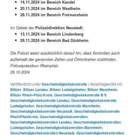
14.11.2024 im Bereich Kandel
20.11.2024 im Bereich Westheim
28.11.2024 im Bereich Freimersheim
Im Gebiet der
Polizeidirektion Neustadt
:
13.11.2024 im Bereich Lindenberg
29.11.2024 im Bereich Bad Dürkheim
Die Polizei weist ausdrücklich darauf hin, dass Kontrollen auch
außerhalb der genannten Zeiten und Örtlichkeiten stattfinden.
Polizeipräsidium Rheinpfalz
29.10.2024
Veröffentlicht unter
Geschwindigkeitskontrolle
|
Verschlagwortet mit
Blitzer
,
Blitzer Landau
,
Blitzer Ludwigshafen
,
Blitzer Mannheim
,
Blitzer Rhein-Pfalz-Kreis
,
Geschwindigkeitskontrolle B 9
,
Geschwindigkeitskontrolle Landau
,
Geschwindigkeitskontrolle
Ludwigshafen
,
Geschwindigkeitskontrolle Mannheim
,
Geschwindigkeitskontrolle Neustadt
,
Geschwindigkeitskontrolle
RheinPfalzKreis
,
Geschwindigkeitskontrollen
,
Geschwindigkeitskontrollen Landau
,
Geschwindigkeitskontrollen
Ludwigshafen
,
Geschwindigkeitskontrollen Mannheim
,
Geschwindigkeitskontrollen Neustadt
,
Geschwindigkeitskontrollen