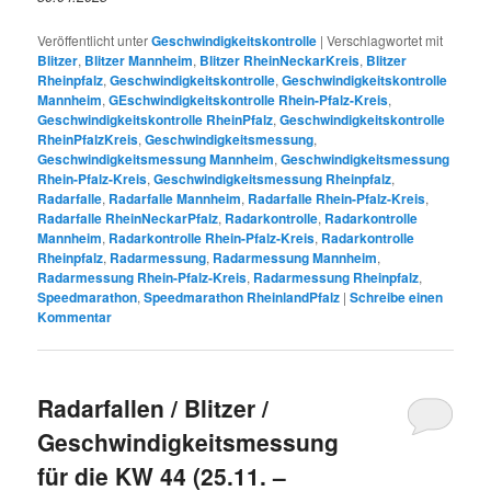
Veröffentlicht unter
Geschwindigkeitskontrolle
|
Verschlagwortet mit
Blitzer
,
Blitzer Mannheim
,
Blitzer RheinNeckarKreis
,
Blitzer
Rheinpfalz
,
Geschwindigkeitskontrolle
,
Geschwindigkeitskontrolle
Mannheim
,
GEschwindigkeitskontrolle Rhein-Pfalz-Kreis
,
Geschwindigkeitskontrolle RheinPfalz
,
Geschwindigkeitskontrolle
RheinPfalzKreis
,
Geschwindigkeitsmessung
,
Geschwindigkeitsmessung Mannheim
,
Geschwindigkeitsmessung
Rhein-Pfalz-Kreis
,
Geschwindigkeitsmessung Rheinpfalz
,
Radarfalle
,
Radarfalle Mannheim
,
Radarfalle Rhein-Pfalz-Kreis
,
Radarfalle RheinNeckarPfalz
,
Radarkontrolle
,
Radarkontrolle
Mannheim
,
Radarkontrolle Rhein-Pfalz-Kreis
,
Radarkontrolle
Rheinpfalz
,
Radarmessung
,
Radarmessung Mannheim
,
Radarmessung Rhein-Pfalz-Kreis
,
Radarmessung Rheinpfalz
,
Speedmarathon
,
Speedmarathon RheinlandPfalz
|
Schreibe einen
Kommentar
Radarfallen / Blitzer /
Geschwindigkeitsmessung
für die KW 44 (25.11. –