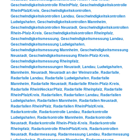
Geschwindigkeitskontrolle RheinPfalz
,
Geschwindigkeitskontrolle
RheinPfalzKreis
,
Geschwindigkeitskontrollen
,
Geschwindigkeitskontrollen Landau
,
Geschwindigkeitskontrollen
Ludwigshafen
,
Geschwindigkeitskontrollen Mannheim
,
Geschwindigkeitskontrollen Neustadt
,
Geschwindigkeitskontrollen
Rhein-Pfalz-Kreis
,
Geschwindigkeitskontrollen Rheinpfalz
,
Geschwindigkeitsmessung
,
Geschwindigkeitsmessung Landau
,
Geschwindigkeitsmessung Ludwigshafen
,
Geschwindigkeitsmessung Mannheim
,
Geschwindigkeitsmessung
Neustadt
,
Geschwindigkeitsmessung Rhein-Pfalz-Kreis
,
Geschwindigkeitsmessung Rheinpfalz
,
Geschwindigkeitsmessungen Neustadt
,
Landau
,
Ludwigshafen
,
Mannheim
,
Neustadt
,
Neustadt an der Weinstraße
,
Radarfalle
,
Radarfalle Landau
,
Radarfalle Ludwigshafen
,
Radarfalle
Mannheim
,
Radarfalle Neustadt
,
Radarfalle Rhein-Pfalz-Kreis
,
Radarfalle RheinNeckarPfalz
,
Radarfalle Rheinpfalz
,
Radarfalle
RheinPfalzKreis
,
Radarfallen
,
Radarfallen Landau
,
Radarfallen
Ludwigshafen
,
Radarfallen Mannheim
,
Radarfallen Neustadt
,
Radarfallen RheinPfalz
,
Radarfallen RheinPfalzKreis
,
Radarkontrolle
,
Radarkontrolle Landau
,
Radarkontrolle
Ludwigshafen
,
Radarkontrolle Mannheim
,
Radarkontrolle
Neustadt
,
Radarkontrolle Rhein-Pfalz-Kreis
,
Radarkontrolle
Rheinpfalz
,
Radarkontrolle RheinPfalzKreis
,
Radarkontrollen
Neustadt
,
Radarmessung
,
Radarmessung Landau
,
Radarmessung
Ludwigshafen
,
Radarmessung Mannheim
,
Radarmessung