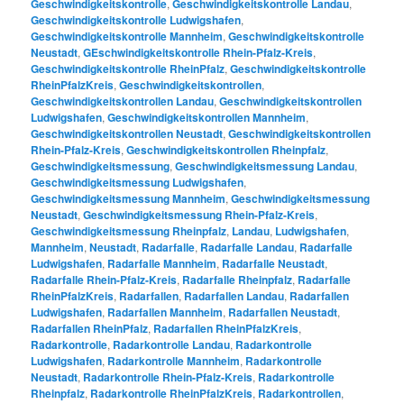
Geschwindigkeitskontrolle
,
Geschwindigkeitskontrolle Landau
,
Geschwindigkeitskontrolle Ludwigshafen
,
Geschwindigkeitskontrolle Mannheim
,
Geschwindigkeitskontrolle
Neustadt
,
GEschwindigkeitskontrolle Rhein-Pfalz-Kreis
,
Geschwindigkeitskontrolle RheinPfalz
,
Geschwindigkeitskontrolle
RheinPfalzKreis
,
Geschwindigkeitskontrollen
,
Geschwindigkeitskontrollen Landau
,
Geschwindigkeitskontrollen
Ludwigshafen
,
Geschwindigkeitskontrollen Mannheim
,
Geschwindigkeitskontrollen Neustadt
,
Geschwindigkeitskontrollen
Rhein-Pfalz-Kreis
,
Geschwindigkeitskontrollen Rheinpfalz
,
Geschwindigkeitsmessung
,
Geschwindigkeitsmessung Landau
,
Geschwindigkeitsmessung Ludwigshafen
,
Geschwindigkeitsmessung Mannheim
,
Geschwindigkeitsmessung
Neustadt
,
Geschwindigkeitsmessung Rhein-Pfalz-Kreis
,
Geschwindigkeitsmessung Rheinpfalz
,
Landau
,
Ludwigshafen
,
Mannheim
,
Neustadt
,
Radarfalle
,
Radarfalle Landau
,
Radarfalle
Ludwigshafen
,
Radarfalle Mannheim
,
Radarfalle Neustadt
,
Radarfalle Rhein-Pfalz-Kreis
,
Radarfalle Rheinpfalz
,
Radarfalle
RheinPfalzKreis
,
Radarfallen
,
Radarfallen Landau
,
Radarfallen
Ludwigshafen
,
Radarfallen Mannheim
,
Radarfallen Neustadt
,
Radarfallen RheinPfalz
,
Radarfallen RheinPfalzKreis
,
Radarkontrolle
,
Radarkontrolle Landau
,
Radarkontrolle
Ludwigshafen
,
Radarkontrolle Mannheim
,
Radarkontrolle
Neustadt
,
Radarkontrolle Rhein-Pfalz-Kreis
,
Radarkontrolle
Rheinpfalz
,
Radarkontrolle RheinPfalzKreis
,
Radarkontrollen
,