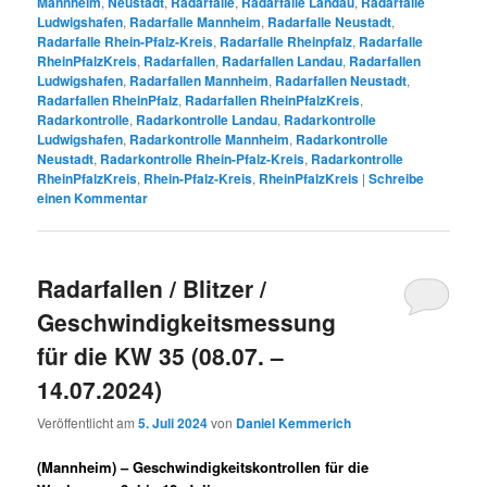
Mannheim
,
Neustadt
,
Radarfalle
,
Radarfalle Landau
,
Radarfalle
Ludwigshafen
,
Radarfalle Mannheim
,
Radarfalle Neustadt
,
Radarfalle Rhein-Pfalz-Kreis
,
Radarfalle Rheinpfalz
,
Radarfalle
RheinPfalzKreis
,
Radarfallen
,
Radarfallen Landau
,
Radarfallen
Ludwigshafen
,
Radarfallen Mannheim
,
Radarfallen Neustadt
,
Radarfallen RheinPfalz
,
Radarfallen RheinPfalzKreis
,
Radarkontrolle
,
Radarkontrolle Landau
,
Radarkontrolle
Ludwigshafen
,
Radarkontrolle Mannheim
,
Radarkontrolle
Neustadt
,
Radarkontrolle Rhein-Pfalz-Kreis
,
Radarkontrolle
RheinPfalzKreis
,
Rhein-Pfalz-Kreis
,
RheinPfalzKreis
|
Schreibe
einen Kommentar
Radarfallen / Blitzer /
Geschwindigkeitsmessung
für die KW 35 (08.07. –
14.07.2024)
Veröffentlicht am
5. Juli 2024
von
Daniel Kemmerich
(Mannheim) –
Geschwindigkeitskontrollen für die