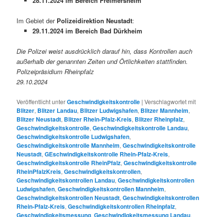
28.11.2024 im Bereich Freimersheim
Im Gebiet der
Polizeidirektion Neustadt
:
29.11.2024 im Bereich Bad Dürkheim
Die Polizei weist ausdrücklich darauf hin, dass Kontrollen auch
außerhalb der genannten Zeiten und Örtlichkeiten stattfinden.
Polizeipräsidium Rheinpfalz
29.10.2024
Veröffentlicht unter
Geschwindigkeitskontrolle
|
Verschlagwortet mit
Blitzer
,
Blitzer Landau
,
Blitzer Ludwigshafen
,
Blitzer Mannheim
,
Blitzer Neustadt
,
Blitzer Rhein-Pfalz-Kreis
,
Blitzer Rheinpfalz
,
Geschwindigkeitskontrolle
,
Geschwindigkeitskontrolle Landau
,
Geschwindigkeitskontrolle Ludwigshafen
,
Geschwindigkeitskontrolle Mannheim
,
Geschwindigkeitskontrolle
Neustadt
,
GEschwindigkeitskontrolle Rhein-Pfalz-Kreis
,
Geschwindigkeitskontrolle RheinPfalz
,
Geschwindigkeitskontrolle
RheinPfalzKreis
,
Geschwindigkeitskontrollen
,
Geschwindigkeitskontrollen Landau
,
Geschwindigkeitskontrollen
Ludwigshafen
,
Geschwindigkeitskontrollen Mannheim
,
Geschwindigkeitskontrollen Neustadt
,
Geschwindigkeitskontrollen
Rhein-Pfalz-Kreis
,
Geschwindigkeitskontrollen Rheinpfalz
,
Geschwindigkeitsmessung
,
Geschwindigkeitsmessung Landau
,