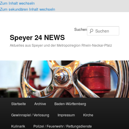
Zum Inhalt wechseln
Zum sekundären Inhalt wechseln
Suchen
Speyer 24 NEWS
Aktuelles aus Speyer und der Metropolregion Rhein-Neckar-Pfalz
Hauptmenü
Startseite
Archive
Baden-Württemberg
Gewinnspiel / Verlosung
Impressum
Kirche
Kulinarik
Polizei / Feuerwehr / Rettungsdienste