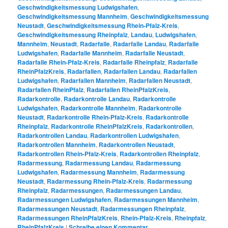
Geschwindigkeitsmessung Ludwigshafen
,
Geschwindigkeitsmessung Mannheim
,
Geschwindigkeitsmessung
Neustadt
,
Geschwindigkeitsmessung Rhein-Pfalz-Kreis
,
Geschwindigkeitsmessung Rheinpfalz
,
Landau
,
Ludwigshafen
,
Mannheim
,
Neustadt
,
Radarfalle
,
Radarfalle Landau
,
Radarfalle
Ludwigshafen
,
Radarfalle Mannheim
,
Radarfalle Neustadt
,
Radarfalle Rhein-Pfalz-Kreis
,
Radarfalle Rheinpfalz
,
Radarfalle
RheinPfalzKreis
,
Radarfallen
,
Radarfallen Landau
,
Radarfallen
Ludwigshafen
,
Radarfallen Mannheim
,
Radarfallen Neustadt
,
Radarfallen RheinPfalz
,
Radarfallen RheinPfalzKreis
,
Radarkontrolle
,
Radarkontrolle Landau
,
Radarkontrolle
Ludwigshafen
,
Radarkontrolle Mannheim
,
Radarkontrolle
Neustadt
,
Radarkontrolle Rhein-Pfalz-Kreis
,
Radarkontrolle
Rheinpfalz
,
Radarkontrolle RheinPfalzKreis
,
Radarkontrollen
,
Radarkontrollen Landau
,
Radarkontrollen Ludwigshafen
,
Radarkontrollen Mannheim
,
Radarkontrollen Neustadt
,
Radarkontrollen Rhein-Pfalz-Kreis
,
Radarkontrollen Rheinpfalz
,
Radarmessung
,
Radarmessung Landau
,
Radarmessung
Ludwigshafen
,
Radarmessung Mannheim
,
Radarmessung
Neustadt
,
Radarmessung Rhein-Pfalz-Kreis
,
Radarmessung
Rheinpfalz
,
Radarmessungen
,
Radarmessungen Landau
,
Radarmessungen Ludwigshafen
,
Radarmessungen Mannheim
,
Radarmessungen Neustadt
,
Radarmessungen Rheinpfalz
,
Radarmessungen RheinPfalzKreis
,
Rhein-Pfalz-Kreis
,
Rheinpfalz
,
RheinPfalzKreis
|
Schreibe einen Kommentar