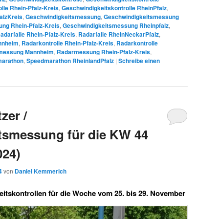
lle Rhein-Pfalz-Kreis
,
Geschwindigkeitskontrolle RheinPfalz
,
alzKreis
,
Geschwindigkeitsmessung
,
Geschwindigkeitsmessung
ng Rhein-Pfalz-Kreis
,
Geschwindigkeitsmessung Rheinpfalz
,
adarfalle Rhein-Pfalz-Kreis
,
Radarfalle RheinNeckarPfalz
,
nnheim
,
Radarkontrolle Rhein-Pfalz-Kreis
,
Radarkontrolle
messung Mannheim
,
Radarmessung Rhein-Pfalz-Kreis
,
arathon
,
Speedmarathon RheinlandPfalz
|
Schreibe einen
zer /
tsmessung für die KW 44
024)
4
von
Daniel Kemmerich
itskontrollen für die Woche vom 25. bis 29. November