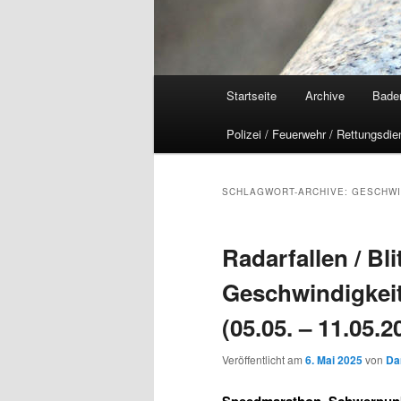
Hauptmenü
Startseite
Archive
Bade
Polizei / Feuerwehr / Rettungsdie
SCHLAGWORT-ARCHIVE:
GESCHWI
Radarfallen / Blit
Geschwindigkei
(05.05. – 11.05.2
Veröffentlicht am
6. Mai 2025
von
Da
Speedmarathon, Schwerpun