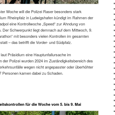
er Woche will die Polizei Raser besonders stark
sidium Rheinpfalz in Ludwigshafen kündigt im Rahmen der
dpol eine Kontrollwoche „Speed“ zur Ahndung von
. Der Schwerpunkt liegt demnach auf dem Mittwoch, 9.
arathon“ mit besonders vielen Kontrollen im gesamten
tatt – das betrifft die Vorder- und Südpfalz.
 laut Präsidium eine Hauptunfallursache im
 der Polizei wurden 2024 im Zuständigkeitsbereich des
erkehrsunfälle wegen nicht angepasster oder überhöhter
587 Personen kamen dabei zu Schaden.
tskontrollen für die Woche vom 5. bis 9. Mai