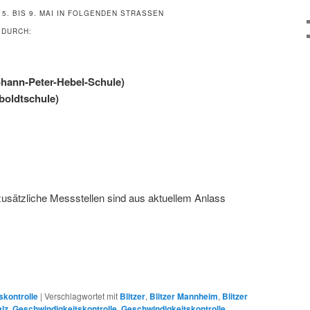
. BIS 9. MAI IN FOLGENDEN STRASSEN G
DURCH:
ohann-Peter-Hebel-Schule)
boldtschule)
zusätzliche Messstellen sind aus aktuellem Anlass
skontrolle
|
Verschlagwortet mit
Blitzer
,
Blitzer Mannheim
,
Blitzer
alz
,
Geschwindigkeitskontrolle
,
Geschwindigkeitskontrolle