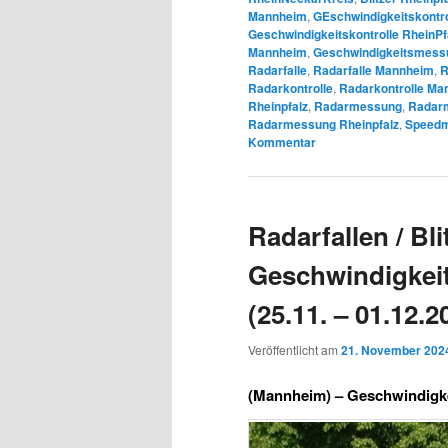
Mannheim
,
GEschwindigkeitskontro
Geschwindigkeitskontrolle RheinPf
Mannheim
,
Geschwindigkeitsmessu
Radarfalle
,
Radarfalle Mannheim
,
R
Radarkontrolle
,
Radarkontrolle Ma
Rheinpfalz
,
Radarmessung
,
Radar
Radarmessung Rheinpfalz
,
Speedm
Kommentar
Radarfallen / Blit
Geschwindigkei
(25.11. – 01.12.2
Veröffentlicht am
21. November 202
(Mannheim) –
Geschwindigke