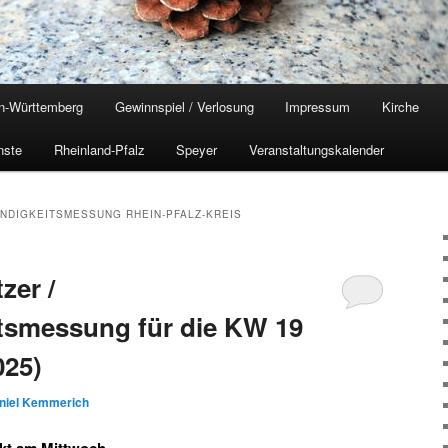
n-Württemberg
Gewinnspiel / Verlosung
Impressum
Kirche
nste
Rheinland-Pfalz
Speyer
Veranstaltungskalender
NDIGKEITSMESSUNG RHEIN-PFALZ-KREIS
zer /
tsmessung für die KW 19
025)
niel Kemmerich
kt am Mittwoch