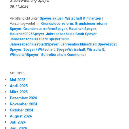
Stadtverwaltung Speyer
06.11.2024
Veröffentlicht unter
Speyer aktuell
,
Wirtschaft & Finanzen
|
Verschlagwortet mit
Grundsteuerreform
,
Grundsteuerreform
Speyer
,
GrundsteuerreformSpeyer
,
Haushalt Speyer
,
Haushalt2025Speyer
,
Jahresabschluss Stadt Speyer
,
Jahresabschluss Stadt Speyer 2023
,
JahresabschlussStadtSpeyer
,
JahresabschlussStadtSpeyer2023
,
Speyer
,
Speyer / Wirtschaft
,
SpeyerWirtschaft
,
Wirtschaft
,
WirtschaftSpeyer
|
Schreibe einen Kommentar
ARCHIVE
Mai 2025
April 2025
März 2025
Dezember 2024
November 2024
Oktober 2024
August 2024
Juli 2024
Juni 2024