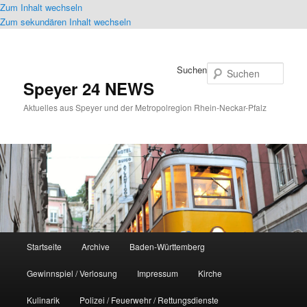
Zum Inhalt wechseln
Zum sekundären Inhalt wechseln
Suchen
Speyer 24 NEWS
Aktuelles aus Speyer und der Metropolregion Rhein-Neckar-Pfalz
Hauptmenü
Startseite
Archive
Baden-Württemberg
Gewinnspiel / Verlosung
Impressum
Kirche
Kulinarik
Polizei / Feuerwehr / Rettungsdienste