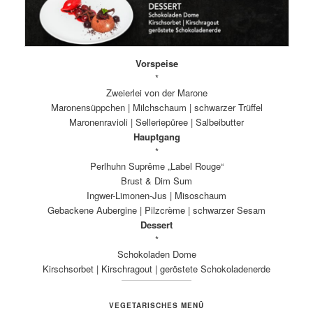
Vorspeise
*
Zweierlei von der Marone
Maronensüppchen | Milchschaum | schwarzer Trüffel
Maronenravioli | Selleriepüree | Salbeibutter
Hauptgang
*
Perlhuhn Suprême „Label Rouge“
Brust & Dim Sum
Ingwer-Limonen-Jus | Misoschaum
Gebackene Aubergine | Pilzcrème | schwarzer Sesam
Dessert
*
Schokoladen Dome
Kirschsorbet | Kirschragout | geröstete Schokoladenerde
VEGETARISCHES MENÜ