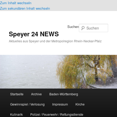
Zum Inhalt wechseln
Zum sekundären Inhalt wechseln
Suchen
Speyer 24 NEWS
Aktuelles aus Speyer und der Metropolregion Rhein-Neckar-Pfalz
Hauptmenü
Startseite
Archive
Baden-Württemberg
Gewinnspiel / Verlosung
Impressum
Kirche
Kulinarik
Polizei / Feuerwehr / Rettungsdienste