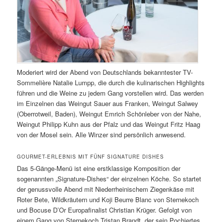
Moderiert wird der Abend von Deutschlands bekanntester TV-
Sommelière Natalie Lumpp, die durch die kulinarischen Highlights
führen und die Weine zu jedem Gang vorstellen wird. Das werden
im Einzelnen das Weingut Sauer aus Franken, Weingut Salwey
(Oberrotweil, Baden), Weingut Emrich Schönleber von der Nahe,
Weingut Philipp Kuhn aus der Pfalz und das Weingut Fritz Haag
von der Mosel sein. Alle Winzer sind persönlich anwesend.
GOURMET-ERLEBNIS MIT FÜNF SIGNATURE DISHES
Das 5-Gänge-Menü ist eine erstklassige Komposition der
sogenannten „Signature-Dishes“ der einzelnen Köche. So startet
der genussvolle Abend mit Niederrheinischem Ziegenkäse mit
Roter Bete, Wildkräutern und Koji Beurre Blanc von Sternekoch
und Bocuse D’Or Europafinalist Christian Krüger. Gefolgt von
einem Gang von Sternekoch Tristan Brandt, der sein Pochiertes