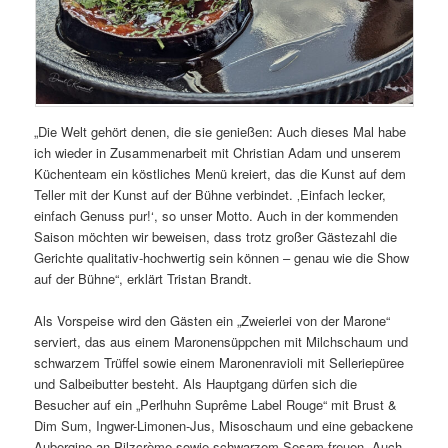
„Die Welt gehört denen, die sie genießen: Auch dieses Mal habe
ich wieder in Zusammenarbeit mit Christian Adam und unserem
Küchenteam ein köstliches Menü kreiert, das die Kunst auf dem
Teller mit der Kunst auf der Bühne verbindet. ‚Einfach lecker,
einfach Genuss pur!‘, so unser Motto. Auch in der kommenden
Saison möchten wir beweisen, dass trotz großer Gästezahl die
Gerichte qualitativ-hochwertig sein können – genau wie die Show
auf der Bühne“, erklärt Tristan Brandt.
Als Vorspeise wird den Gästen ein „Zweierlei von der Marone“
serviert, das aus einem Maronensüppchen mit Milchschaum und
schwarzem Trüffel sowie einem Maronenravioli mit Selleriepüree
und Salbeibutter besteht. Als Hauptgang dürfen sich die
Besucher auf ein „Perlhuhn Suprême Label Rouge“ mit Brust &
Dim Sum, Ingwer-Limonen-Jus, Misoschaum und eine gebackene
Aubergine an Pilzcrème sowie schwarzem Sesam freuen. Auch