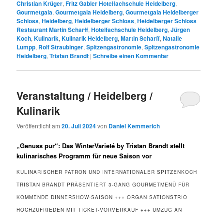
Christian Krüger
,
Fritz Gabler Hotelfachschule Heidelberg
,
Gourmetgala
,
Gourmetgala Heidelberg
,
Gourmetgala Heidelberger
Schloss
,
Heidelberg
,
Heidelberger Schloss
,
Heidelberger Schloss
Restaurant Martin Scharff
,
Hotelfachschule Heidelberg
,
Jürgen
Koch
,
Kulinarik
,
Kulinarik Heidelberg
,
Martin Scharff
,
Natalie
Lumpp
,
Rolf Straubinger
,
Spitzengastronomie
,
Spitzengastronomie
Heidelberg
,
Tristan Brandt
|
Schreibe einen Kommentar
Veranstaltung / Heidelberg /
Kulinarik
Veröffentlicht am
20. Juli 2024
von
Daniel Kemmerich
„Genuss pur“: Das WinterVarieté by Tristan Brandt stellt
kulinarisches Programm für neue Saison vor
KULINARISCHER PATRON UND INTERNATIONALER SPITZENKOCH
TRISTAN BRANDT PRÄSENTIERT 3-GANG GOURMETMENÜ FÜR
KOMMENDE DINNERSHOW-SAISON +++ ORGANISATIONSTRIO
HOCHZUFRIEDEN MIT TICKET-VORVERKAUF +++ UMZUG AN