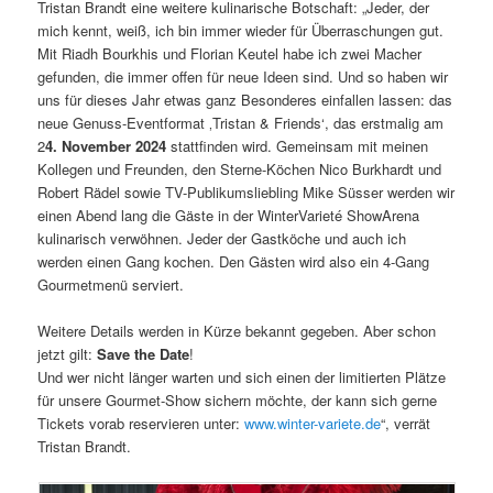
Tristan Brandt eine weitere kulinarische Botschaft: „Jeder, der
mich kennt, weiß, ich bin immer wieder für Überraschungen gut.
Mit Riadh Bourkhis und Florian Keutel habe ich zwei Macher
gefunden, die immer offen für neue Ideen sind. Und so haben wir
uns für dieses Jahr etwas ganz Besonderes einfallen lassen: das
neue Genuss-Eventformat ‚Tristan & Friends‘, das erstmalig am
2
4. November 2024
stattfinden wird. Gemeinsam mit meinen
Kollegen und Freunden, den Sterne-Köchen Nico Burkhardt und
Robert Rädel sowie TV-Publikumsliebling Mike Süsser werden wir
einen Abend lang die Gäste in der WinterVarieté ShowArena
kulinarisch verwöhnen. Jeder der Gastköche und auch ich
werden einen Gang kochen. Den Gästen wird also ein 4-Gang
Gourmetmenü serviert.
Weitere Details werden in Kürze bekannt gegeben. Aber schon
jetzt gilt:
Save the Date
!
Und wer nicht länger warten und sich einen der limitierten Plätze
für unsere Gourmet-Show sichern möchte, der kann sich gerne
Tickets vorab reservieren unter:
www.winter-variete.de
“, verrät
Tristan Brandt.