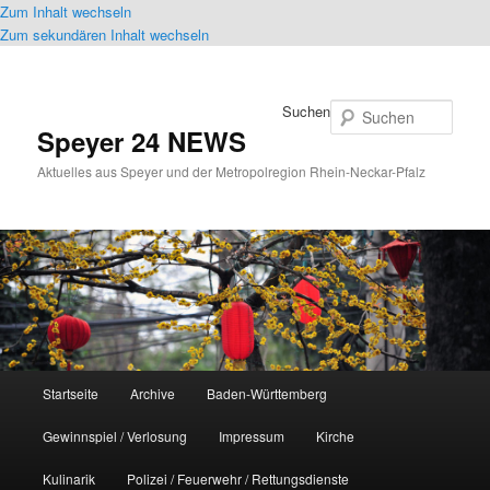
Zum Inhalt wechseln
Zum sekundären Inhalt wechseln
Suchen
Speyer 24 NEWS
Aktuelles aus Speyer und der Metropolregion Rhein-Neckar-Pfalz
Hauptmenü
Startseite
Archive
Baden-Württemberg
Gewinnspiel / Verlosung
Impressum
Kirche
Kulinarik
Polizei / Feuerwehr / Rettungsdienste