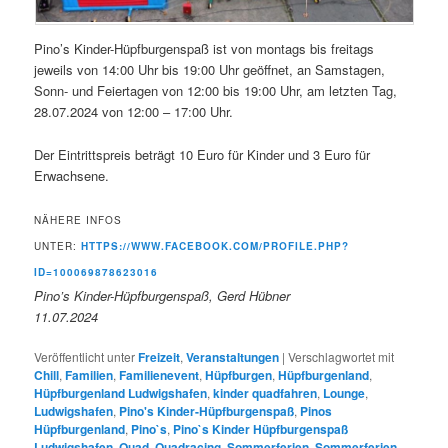
Pino’s Kinder-Hüpfburgenspaß ist von montags bis freitags
jeweils von 14:00 Uhr bis 19:00 Uhr geöffnet, an Samstagen,
Sonn- und Feiertagen von 12:00 bis 19:00 Uhr, am letzten Tag,
28.07.2024 von 12:00 – 17:00 Uhr.
Der Eintrittspreis beträgt 10 Euro für Kinder und 3 Euro für
Erwachsene.
NÄHERE INFOS
UNTER:
HTTPS://WWW.FACEBOOK.COM/PROFILE.PHP?
ID=100069878623016
Pino’s Kinder-Hüpfburgenspaß, Gerd Hübner
11.07.2024
Veröffentlicht unter
Freizeit
,
Veranstaltungen
|
Verschlagwortet mit
Chill
,
Familien
,
Familienevent
,
Hüpfburgen
,
Hüpfburgenland
,
Hüpfburgenland Ludwigshafen
,
kinder quadfahren
,
Lounge
,
Ludwigshafen
,
Pino's Kinder-Hüpfburgenspaß
,
Pinos
Hüpfburgenland
,
Pino`s
,
Pino`s Kinder Hüpfburgenspaß
Ludwigshafen
,
Quad
,
Quadracing
,
Sommerferien
,
Sommerferien