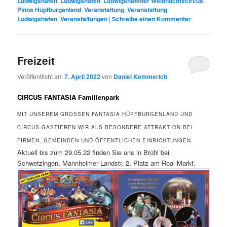
Ludwigshafen
,
Ludwigshafen
,
Ludwigshafener Weihnachtscircus
,
Pinos Hüpfburgenland
,
Veranstaltung
,
Veranstaltung
Ludwigshafen
,
Veranstaltungen
|
Schreibe einen Kommentar
Freizeit
Veröffentlicht am
7. April 2022
von
Daniel Kemmerich
CIRCUS FANTASIA Familienpark
MIT UNSEREM GROSSEN FANTASIA HÜPFBURGENLAND UND C
IRCUS GASTIEREN WIR ALS BESONDERE ATTRAKTION BEI F
IRMEN, GEMEINDEN UND ÖFFENTLICHEN EINRICHTUNGEN.
Aktuell bis zum 29.05.22 finden Sie uns in Brühl bei
Schwetzingen, Mannheimer Landstr. 2, Platz am Real-Markt.