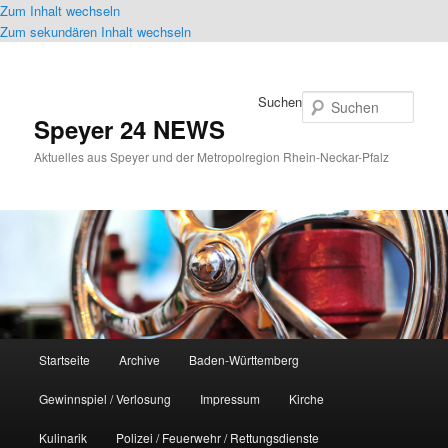
Zum Inhalt wechseln
Zum sekundären Inhalt wechseln
Suchen
Speyer 24 NEWS
Aktuelles aus Speyer und der Metropolregion Rhein-Neckar-Pfalz
Hauptmenü
Startseite
Archive
Baden-Württemberg
Gewinnspiel / Verlosung
Impressum
Kirche
Kulinarik
Polizei / Feuerwehr / Rettungsdienste