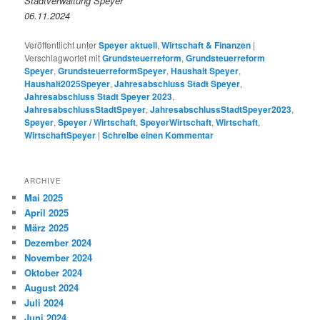
Stadtverwaltung Speyer
06.11.2024
Veröffentlicht unter
Speyer aktuell
,
Wirtschaft & Finanzen
|
Verschlagwortet mit
Grundsteuerreform
,
Grundsteuerreform
Speyer
,
GrundsteuerreformSpeyer
,
Haushalt Speyer
,
Haushalt2025Speyer
,
Jahresabschluss Stadt Speyer
,
Jahresabschluss Stadt Speyer 2023
,
JahresabschlussStadtSpeyer
,
JahresabschlussStadtSpeyer2023
,
Speyer
,
Speyer / Wirtschaft
,
SpeyerWirtschaft
,
Wirtschaft
,
WirtschaftSpeyer
|
Schreibe einen Kommentar
ARCHIVE
Mai 2025
April 2025
März 2025
Dezember 2024
November 2024
Oktober 2024
August 2024
Juli 2024
Juni 2024