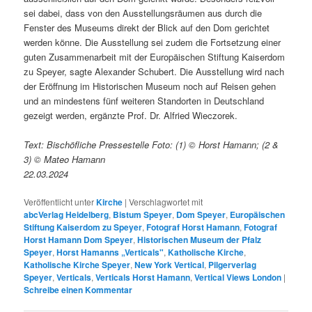
sei dabei, dass von den Ausstellungsräumen aus durch die
Fenster des Museums direkt der Blick auf den Dom gerichtet
werden könne. Die Ausstellung sei zudem die Fortsetzung einer
guten Zusammenarbeit mit der Europäischen Stiftung Kaiserdom
zu Speyer, sagte Alexander Schubert. Die Ausstellung wird nach
der Eröffnung im Historischen Museum noch auf Reisen gehen
und an mindestens fünf weiteren Standorten in Deutschland
gezeigt werden, ergänzte Prof. Dr. Alfried Wieczorek.
Text: Bischöfliche Pressestelle Foto: (1) © Horst Hamann; (2 &
3) © Mateo Hamann
22.03.2024
Veröffentlicht unter
Kirche
|
Verschlagwortet mit
abcVerlag Heidelberg
,
Bistum Speyer
,
Dom Speyer
,
Europäischen
Stiftung Kaiserdom zu Speyer
,
Fotograf Horst Hamann
,
Fotograf
Horst Hamann Dom Speyer
,
Historischen Museum der Pfalz
Speyer
,
Horst Hamanns „Verticals"
,
Katholische Kirche
,
Katholische Kirche Speyer
,
New York Vertical
,
Pilgerverlag
Speyer
,
Verticals
,
Verticals Horst Hamann
,
Vertical Views London
|
Schreibe einen Kommentar