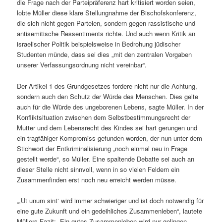
die Frage nach der Parteipräferenz hart kritisiert worden seien,
lobte Müller diese klare Stellungnahme der Bischofskonferenz,
die sich nicht gegen Parteien, sondern gegen rassistische und
antisemitische Ressentiments richte. Und auch wenn Kritik an
israelischer Politik beispielsweise in Bedrohung jüdischer
Studenten münde, dass sei dies „mit den zentralen Vorgaben
unserer Verfassungsordnung nicht vereinbar“.
Der Artikel 1 des Grundgesetzes fordere nicht nur die Achtung,
sondern auch den Schutz der Würde des Menschen. Dies gelte
auch für die Würde des ungeborenen Lebens, sagte Müller. In der
Konfliktsituation zwischen dem Selbstbestimmungsrecht der
Mutter und dem Lebensrecht des Kindes sei hart gerungen und
ein tragfähiger Kompromiss gefunden worden, der nun unter dem
Stichwort der Entkriminalisierung „noch einmal neu in Frage
gestellt werde“, so Müller. Eine spaltende Debatte sei auch an
dieser Stelle nicht sinnvoll, wenn in so vielen Feldern ein
Zusammenfinden erst noch neu erreicht werden müsse.
„,Ut unum sint‘ wird immer schwieriger und ist doch notwendig für
eine gute Zukunft und ein gedeihliches Zusammenleben“, lautete
Müllers Fazit: „Ein gutes Zusammenleben wird nur gelingen,