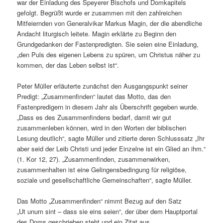
war der Einladung des Speyerer Bischofs und Domkapitels
gefolgt. Begrüßt wurde er zusammen mit den zahlreichen
Mitfeiernden von Generalvikar Markus Magin, der die abendliche
Andacht liturgisch leitete. Magin erklärte zu Beginn den
Grundgedanken der Fastenpredigten. Sie seien eine Einladung,
„den Puls des eigenen Lebens zu spüren, um Christus näher zu
kommen, der das Leben selbst ist“.
Peter Müller erläuterte zunächst den Ausgangspunkt seiner
Predigt: „Zusammenfinden“ lautet das Motto, das den
Fastenpredigern in diesem Jahr als Überschrift gegeben wurde.
„Dass es des Zusammenfindens bedarf, damit wir gut
zusammenleben können, wird in den Worten der biblischen
Lesung deutlich“, sagte Müller und zitierte deren Schlusssatz „Ihr
aber seid der Leib Christi und jeder Einzelne ist ein Glied an ihm.“
(1. Kor 12, 27). „Zusammenfinden, zusammenwirken,
zusammenhalten ist eine Gelingensbedingung für religiöse,
soziale und gesellschaftliche Gemeinschaften“, sagte Müller.
Das Motto „Zusammenfinden“ nimmt Bezug auf den Satz
„Ut unum sint – dass sie eins seien“, der über dem Hauptportal
des Doms geschrieben steht und ein Zitat aus