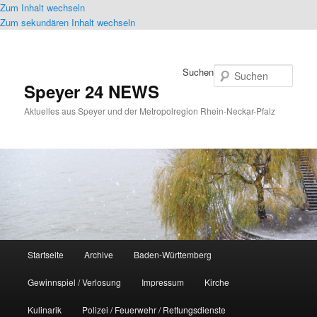
Zum Inhalt wechseln
Zum sekundären Inhalt wechseln
Suchen
Speyer 24 NEWS
Aktuelles aus Speyer und der Metropolregion Rhein-Neckar-Pfalz
Hauptmenü
Startseite
Archive
Baden-Württemberg
Gewinnspiel / Verlosung
Impressum
Kirche
Kulinarik
Polizei / Feuerwehr / Rettungsdienste