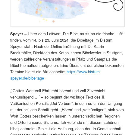
Speyer –
Unter dem Leitwort „Die Bibel muss an die frische Luft“
finden, vom 14. bis 23. Juni 2024, die Bibeltage im Bistum
Speyer statt. Nach der Online-Eröffnung mit Dr. Katrin
Brockmöller, Direktorin des Katholischen Bibelwerks in Stuttgart,
werden zahlreiche Veranstaltungen in Pfalz und Saarpfalz die
Bibel thematisch aufgreifen. Eine Übersicht der bisher bekannten
Termine bietet die Aktionsseite:
https://www.bistum-
speyer.de/bibeltage
„`Gottes Wort voll Ehrfurcht hörend und voll Zuversicht
verkündigend …´ – so beginnt der wichtige Text des II.
Vatikanischen Konzils „Dei Verbum“, in dem es um den Umgang
mit der heiligen Schrift geht. „Hören“ und „verkündigen“, sich vom
Wort Gottes beschenken lassen in unterschiedlichen Regionen
und Orten unseres Bistums. Ich verbinde mit diesem schönen
bibelpastoralen Projekt die Hoffnung, dass dort in Gemeinschaft
Segensorte entdeckt werden können.“, so Thomas Kiefer, Leiter