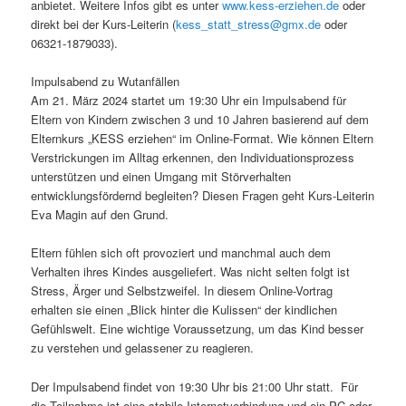
anbietet. Weitere Infos gibt es unter
www.kess-erziehen.de
oder
direkt bei der Kurs-Leiterin (
kess_statt_stress@gmx.de
oder
06321-1879033).
Impulsabend zu Wutanfällen
Am 21. März 2024 startet um 19:30 Uhr ein Impulsabend für
Eltern von Kindern zwischen 3 und 10 Jahren basierend auf dem
Elternkurs „KESS erziehen“ im Online-Format. Wie können Eltern
Verstrickungen im Alltag erkennen, den Individuationsprozess
unterstützen und einen Umgang mit Störverhalten
entwicklungsfördernd begleiten? Diesen Fragen geht Kurs-Leiterin
Eva Magin auf den Grund.
Eltern fühlen sich oft provoziert und manchmal auch dem
Verhalten ihres Kindes ausgeliefert. Was nicht selten folgt ist
Stress, Ärger und Selbstzweifel. In diesem Online-Vortrag
erhalten sie einen „Blick hinter die Kulissen“ der kindlichen
Gefühlswelt. Eine wichtige Voraussetzung, um das Kind besser
zu verstehen und gelassener zu reagieren.
Der Impulsabend findet von 19:30 Uhr bis 21:00 Uhr statt. Für
die Teilnahme ist eine stabile Internetverbindung und ein PC oder