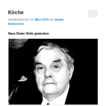
Kirche
Veröffentlicht am
11. März 2024
von
Daniel
Kemmerich
Hans Dieter Holtz gestorben