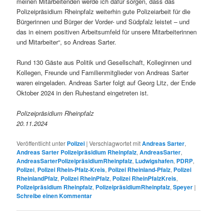
meinen Mitarbeitenden werde ich dafür sorgen, dass das
Polizeipräsidium Rheinpfalz weiterhin gute Polizeiarbeit für die
Bürgerinnen und Bürger der Vorder- und Südpfalz leistet – und
das in einem positiven Arbeitsumfeld für unsere Mitarbeiterinnen
und Mitarbeiter“, so Andreas Sarter.
Rund 130 Gäste aus Politik und Gesellschaft, Kolleginnen und
Kollegen, Freunde und Familienmitglieder von Andreas Sarter
waren eingeladen. Andreas Sarter folgt auf Georg Litz, der Ende
Oktober 2024 in den Ruhestand eingetreten ist.
Polizeipräsidium Rheinpfalz
20.11.2024
Veröffentlicht unter
Polizei
|
Verschlagwortet mit
Andreas Sarter
,
Andreas Sarter Polizeipräsidium Rheinpfalz
,
AndreasSarter
,
AndreasSarterPolizeipräsidiumRheinpfalz
,
Ludwigshafen
,
PDRP
,
Polizei
,
Polizei Rhein-Pfalz-Kreis
,
Polizei Rheinland-Pfalz
,
Polizei
RheinlandPfalz
,
Polizei RheinPfalz
,
Polizei RheinPfalzKreis
,
Polizeipräsidium Rheinpfalz
,
PolizeipräsidiumRheinpfalz
,
Speyer
|
Schreibe einen Kommentar