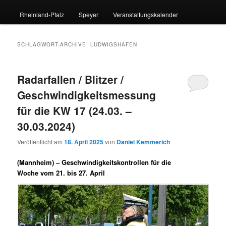
Rheinland-Pfalz
Speyer
Veranstaltungskalender
SCHLAGWORT-ARCHIVE:
LUDWIGSHAFEN
Radarfallen / Blitzer /
Geschwindigkeitsmessung
für die KW 17 (24.03. –
30.03.2024)
Veröffentlicht am
18. April 2025
von
Daniel Kemmerich
(Mannheim) –
Geschwindigkeitskontrollen für die
Woche vom 21. bis 27. April