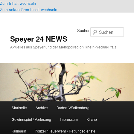
Zum Inhalt wechseln
Zum sekundären Inhalt wechseln
Suchen
Speyer 24 NEWS
Aktuelles aus Speyer und der Metropolregion Rhein-Neckar-Pfalz
Hauptmenü
Startseite
Archive
Baden-Württemberg
Gewinnspiel / Verlosung
Impressum
Kirche
Kulinarik
Polizei / Feuerwehr / Rettungsdienste