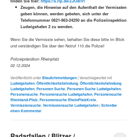
finden Sie hier:
https://s.rlp.de/ZJOdlVt
Zeugen, die Hinweise auf den Aufenthalt der Vermissten
geben können, werden gebeten, sich unter der
Telefonnummer 0621-963-24250 an die Polizeiinspektion
Ludwigshafen 2 zu wenden.
Wenn Sie die Vermisste sehen, behalten Sie diese bitte im Blick
und verständigen Sie über den Notruf 110 die Polizei!
Polizeipräsidium Rheinpfalz
02.12.2024
Veröffentlicht unter
Blaulichtmeldungen
|
Verschlagwortet mit
Ludwigshafen
,
Öffentlichkeitsfahndung
,
Öffentlichkeitsfahndung
Ludwigshafen
,
Personen Suche
,
Personen Suche Ludwigshafen
,
Personensuche
,
Personensuche Ludwigshafen
,
Personensuche
Rheinland-Pfalz
,
Personensuche RheinPfalzKreis
,
Vermisstensuche
,
Vermisstensuche Ludwigshafen
|
Schreibe
einen Kommentar
Radarfallen / Blitzer /