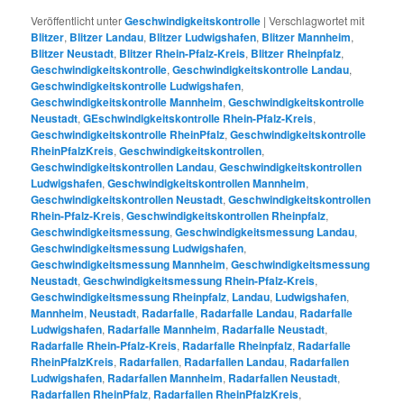
Veröffentlicht unter
Geschwindigkeitskontrolle
|
Verschlagwortet mit
Blitzer
,
Blitzer Landau
,
Blitzer Ludwigshafen
,
Blitzer Mannheim
,
Blitzer Neustadt
,
Blitzer Rhein-Pfalz-Kreis
,
Blitzer Rheinpfalz
,
Geschwindigkeitskontrolle
,
Geschwindigkeitskontrolle Landau
,
Geschwindigkeitskontrolle Ludwigshafen
,
Geschwindigkeitskontrolle Mannheim
,
Geschwindigkeitskontrolle
Neustadt
,
GEschwindigkeitskontrolle Rhein-Pfalz-Kreis
,
Geschwindigkeitskontrolle RheinPfalz
,
Geschwindigkeitskontrolle
RheinPfalzKreis
,
Geschwindigkeitskontrollen
,
Geschwindigkeitskontrollen Landau
,
Geschwindigkeitskontrollen
Ludwigshafen
,
Geschwindigkeitskontrollen Mannheim
,
Geschwindigkeitskontrollen Neustadt
,
Geschwindigkeitskontrollen
Rhein-Pfalz-Kreis
,
Geschwindigkeitskontrollen Rheinpfalz
,
Geschwindigkeitsmessung
,
Geschwindigkeitsmessung Landau
,
Geschwindigkeitsmessung Ludwigshafen
,
Geschwindigkeitsmessung Mannheim
,
Geschwindigkeitsmessung
Neustadt
,
Geschwindigkeitsmessung Rhein-Pfalz-Kreis
,
Geschwindigkeitsmessung Rheinpfalz
,
Landau
,
Ludwigshafen
,
Mannheim
,
Neustadt
,
Radarfalle
,
Radarfalle Landau
,
Radarfalle
Ludwigshafen
,
Radarfalle Mannheim
,
Radarfalle Neustadt
,
Radarfalle Rhein-Pfalz-Kreis
,
Radarfalle Rheinpfalz
,
Radarfalle
RheinPfalzKreis
,
Radarfallen
,
Radarfallen Landau
,
Radarfallen
Ludwigshafen
,
Radarfallen Mannheim
,
Radarfallen Neustadt
,
Radarfallen RheinPfalz
,
Radarfallen RheinPfalzKreis
,