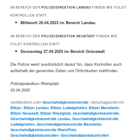
IM BEREICH DER
POLIZEIDIREKTION LANDAU
FINDEN WIE FOLGT
KONTROLLEN STATT:
Mittwoch 26.04.2023 im Bereich Landau
IM BEREICH DER
POLIZEIDIREKTION NEUSTADT
FINDEN WIE
FOLGT KONTROLLEN STATT:
Donnerstag 27.04.2023 im Bereich Grünstadt
Die Polizei weist ausdrücklich darauf hin, dass Kontrollen auch
außerhalb der genannten Zeiten und Örtlichkeiten stattfinden.
Polizeipräsidium Rheinpfalz
03.04.2025
Veröffentlicht unter
Geschwindigkeitskontrolle
|
Verschlagwortet mit
Blitzer
,
Blitzer Landau
,
Blitzer Ludwigshafen
,
Blitzer Mannheim
,
Blitzer Neustadt
,
Blitzer Rheinpfalz
,
Geschwindigkeitskontrolle
,
Geschwindigkeitskontrolle Landau
,
Geschwindigkeitskontrolle
Ludwigshafen
,
Geschwindigkeitskontrolle Mannheim
,
Geschwindigkeitskontrolle RheinPfalz
,
Geschwindigkeitskontrollen
,
Geschwindigkeitskontrollen