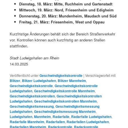
Dienstag, 18. März: Mitte, Ruchheim und Gartenstadt
Mittwoch, 19. März: Nord, Friesenheim und Edigheim
Donnerstag, 20. März: Mundenheim, Maudach und Süd
Freitag, 21. März: Friesenheim, West und Oppau
Kurzfristige Änderungen behält sich der Bereich Straßenverkehr
vor. Kontrollen können auch kurzfristig an anderen Stellen
stattfinden.
Stadt Ludwigshafen am Rhein
14.03.2025
Veröffentlicht unter
Geschwindigkeitskontrolle
|
Verschlagwortet mit
Blitzer
,
Blitzer Ludwigshafen
,
Blitzer Mannheim
,
Geschwindigkeitskontrolle
,
Geschwindigkeitskontrolle
Ludwigshafen
,
Geschwindigkeitskontrolle Mannheim
,
Geschwindigkeitskontrollen
,
Geschwindigkeitskontrollen
Ludwigshafen
,
Geschwindigkeitskontrollen Mannheim
,
Geschwindigkeitsmessung
,
Geschwindigkeitsmessung
Ludwigshafen
,
Geschwindigkeitsmessung Mannheim
,
Ludwigshafen
,
Mannheim
,
Radarfalle
,
Radarfalle Ludwigshafen
,
Radarfalle Mannheim
,
Radarfallen
,
Radarfallen Ludwigshafen
,
Radarfallen Mannheim
,
Radarkontrolle
,
Radarkontrolle