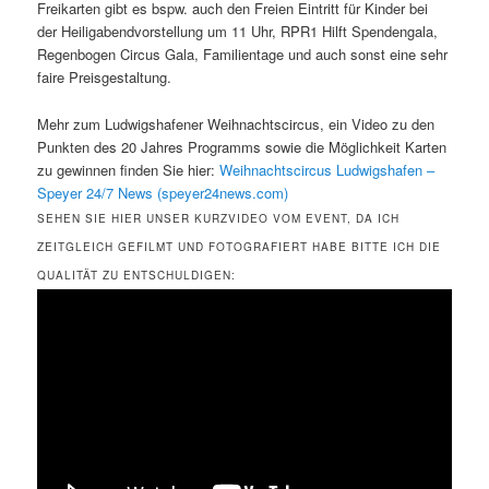
Freikarten gibt es bspw. auch den Freien Eintritt für Kinder bei
der Heiligabendvorstellung um 11 Uhr, RPR1 Hilft Spendengala,
Regenbogen Circus Gala, Familientage und auch sonst eine sehr
faire Preisgestaltung.
Mehr zum Ludwigshafener Weihnachtscircus, ein Video zu den
Punkten des 20 Jahres Programms sowie die Möglichkeit Karten
zu gewinnen finden Sie hier:
Weihnachtscircus Ludwigshafen –
Speyer 24/7 News (speyer24news.com)
SEHEN SIE HIER UNSER KURZVIDEO VOM EVENT, DA ICH
ZEITGLEICH GEFILMT UND FOTOGRAFIERT HABE BITTE ICH DIE
QUALITÄT ZU ENTSCHULDIGEN: