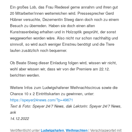
Ein großes Lob, das Frau Riedesel gerne annahm und ihren gut
20 Mitarbeiter/innen weiterreichen wird. Pressesprecher Gerd
Hübner versuchte, Dezernentin Steeg dann doch noch zu einem
Besuch zu überreden. Haben sie doch einen alten
Kunstrasenbelag erhalten und in Holzoptik gesprüht, der sonst
weggeworfen worden wäre. Also nicht nur schon nachhaltig und
sinnvoll, so wird auch weniger Einstreu benötigt und die Tiere
laufen zusätzlich noch bequemer.
Ob Beate Steeg dieser Einladung folgen wird, wissen wir nicht,
wohl aber wissen wir, dass wir von der Premiere am 22.12.
berichten werden.
Weitere Infos zum Ludwigshafener Weihnachtscircus sowie die
Chance 10 x 2 Eintrittskarten zu gewinnen, unter:
https://speyer24news.com/?p=49671
Text & Foto: Speyer 24/7 News, dak Lektorin: Speyer 24/7 News,
ank
14.12.2022
Veröffentlicht unter
Ludwigshafen
,
Weihnachten
|
Verschlagwortet mit