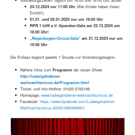
Vorstellungszeiten: täglich um 16:00 und 19:00 Uhr, außer:
24.12.2024 nur 11:00 Uhr
(Alle Kinder haben freien
Eintritt!)
01.01. und 02.01.2025 nur um 16:00 Uhr
RPR.1 hilft e.V.-Spenden-Gala am 23.12.2024 um
16:00 Uhr!
„
Regenbogen-Circus-Gala
“ am 21.12.2024 nur um
19:00 Uhr
Der Einlass beginnt jeweils 1 Stunde vor Vorstellungsbeginn.
Nähere Infos zum
Programm
der neuen Show:
http://ludwigshafener-
weihnachtscircus.de/Programm.html
Ticket- und Info-Hotline: 01520 5765199
Homepage:
www.ludwigshafener-weihnachtscircus.de
Facebook:
https://www.facebook.com/Ludwigshafener-
Weihnachtscircus-292551890846961/