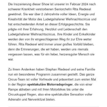
Die Inszenierung dieser Show ist unserer im Februar 2024 nach
schwerer Krankheit verstorbenen Seniorchefin Rita Riedesel
gewidmet. Sie war über 2 Jahrzehnte voller Ideen, Energie und
Kreativität der Motor des Ludwigshafener Weihnachtscircus und
hat entscheidenden Anteil an dieser Erfolgsgeschichte. Sie
prägte mit ihrer Erfahrung, Herzblut und Leidenschaft den
Ludwigshafener Weihnachtscircus. Ihre Kinder und Enkelkinder
werden den von ihr eingeschlagenen Weg ihr zur Ehre weiter
führen. Rita Riedesel wird immer unser großes Vorbild bleiben,
denn die Erinnerungen, die wir haben, werden uns niemals
vergessen lassen, was für ein lieber, herzensguter Mensch sie
war.
Zu ihrem Andenken haben Stephan Riedesel und seine Familie
nun ein besonderes Programm zusammen gestellt. Das ganze
Circus-Team ist voller Vorfreude und präsentiert zum ersten Mal
in der Region
spektakuläre Motorradspringer
, die von einer
Rampe abheben und mit ihren Motorbikes bis unter die
Circuskuppel fliegen, also eine spektakuläre Sensation voller
Adrenalin und Nervenkitzel bieten.