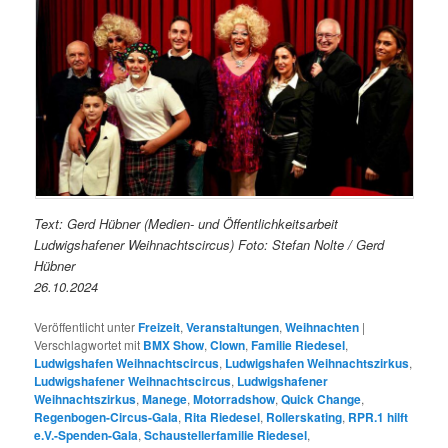
Text: Gerd Hübner (Medien- und Öffentlichkeitsarbeit
Ludwigshafener Weihnachtscircus) Foto: Stefan Nolte / Gerd
Hübner
26.10.2024
Veröffentlicht unter
Freizeit
,
Veranstaltungen
,
Weihnachten
|
Verschlagwortet mit
BMX Show
,
Clown
,
Familie Riedesel
,
Ludwigshafen Weihnachtscircus
,
Ludwigshafen Weihnachtszirkus
,
Ludwigshafener Weihnachtscircus
,
Ludwigshafener
Weihnachtszirkus
,
Manege
,
Motorradshow
,
Quick Change
,
Regenbogen-Circus-Gala
,
Rita Riedesel
,
Rollerskating
,
RPR.1 hilft
e.V.-Spenden-Gala
,
Schaustellerfamilie Riedesel
,