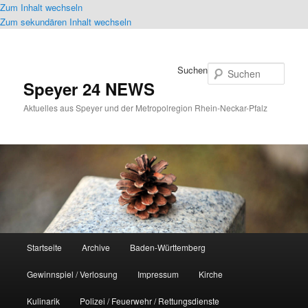
Zum Inhalt wechseln
Zum sekundären Inhalt wechseln
Suchen
Speyer 24 NEWS
Aktuelles aus Speyer und der Metropolregion Rhein-Neckar-Pfalz
Hauptmenü
Startseite
Archive
Baden-Württemberg
Gewinnspiel / Verlosung
Impressum
Kirche
Kulinarik
Polizei / Feuerwehr / Rettungsdienste