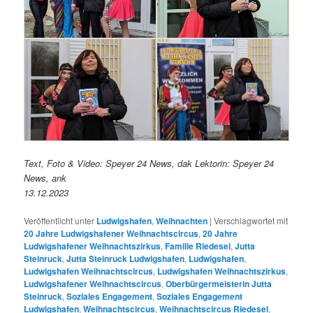
Text, Foto & Video: Speyer 24 News, dak Lektorin: Speyer 24
News, ank
13.12.2023
Veröffentlicht unter
Ludwigshafen
,
Weihnachten
|
Verschlagwortet mit
20 Jahre Ludwigshafener Weihnachtscircus
,
20 Jahre
Ludwigshafener Weihnachtszirkus
,
Familie Riedesel
,
Jutta
Steinruck
,
Jutta Steinruck Ludwigshafen
,
Ludwigshafen
,
Ludwigshafen Weihnachtscircus
,
Ludwigshafen Weihnachtszirkus
,
Ludwigshafener Weihnachtscircus
,
Oberbürgermeisterin Jutta
Steinruck
,
Soziales Engagement
,
Soziales Engagement
Ludwigshafen
,
Weihnachtscircus
,
Weihnachtscircus Riedesel
,