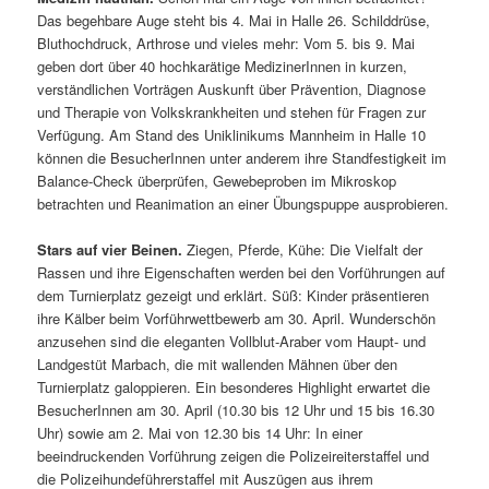
Das begehbare Auge steht bis 4. Mai in Halle 26. Schilddrüse,
Bluthochdruck, Arthrose und vieles mehr: Vom 5. bis 9. Mai
geben dort über 40 hochkarätige MedizinerInnen in kurzen,
verständlichen Vorträgen Auskunft über Prävention, Diagnose
und Therapie von Volkskrankheiten und stehen für Fragen zur
Verfügung. Am Stand des Uniklinikums Mannheim in Halle 10
können die BesucherInnen unter anderem ihre Standfestigkeit im
Balance-Check überprüfen, Gewebeproben im Mikroskop
betrachten und Reanimation an einer Übungspuppe ausprobieren.
Stars auf vier Beinen.
Ziegen, Pferde, Kühe: Die Vielfalt der
Rassen und ihre Eigenschaften werden bei den Vorführungen auf
dem Turnierplatz gezeigt und erklärt. Süß: Kinder präsentieren
ihre Kälber beim Vorführwettbewerb am 30. April. Wunderschön
anzusehen sind die eleganten Vollblut-Araber vom Haupt- und
Landgestüt Marbach, die mit wallenden Mähnen über den
Turnierplatz galoppieren. Ein besonderes Highlight erwartet die
BesucherInnen am 30. April (10.30 bis 12 Uhr und 15 bis 16.30
Uhr) sowie am 2. Mai von 12.30 bis 14 Uhr: In einer
beeindruckenden Vorführung zeigen die Polizeireiterstaffel und
die Polizeihundeführerstaffel mit Auszügen aus ihrem