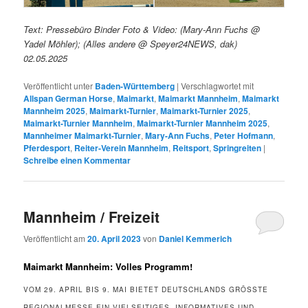
Text: Pressebüro Binder Foto & Video: (Mary-Ann Fuchs @
Yadel Möhler); (Alles andere @ Speyer24NEWS, dak)
02.05.2025
Veröffentlicht unter
Baden-Württemberg
|
Verschlagwortet mit
Allspan German Horse
,
Maimarkt
,
Maimarkt Mannheim
,
Maimarkt
Mannheim 2025
,
Maimarkt-Turnier
,
Maimarkt-Turnier 2025
,
Maimarkt-Turnier Mannheim
,
Maimarkt-Turnier Mannheim 2025
,
Mannheimer Maimarkt-Turnier
,
Mary-Ann Fuchs
,
Peter Hofmann
,
Pferdesport
,
Reiter-Verein Mannheim
,
Reitsport
,
Springreiten
|
Schreibe einen Kommentar
Mannheim / Freizeit
Veröffentlicht am
20. April 2023
von
Daniel Kemmerich
Maimarkt Mannheim: Volles Programm!
VOM 29. APRIL BIS 9. MAI BIETET DEUTSCHLANDS GRÖSSTE R
EGIONALMESSE EIN VIELSEITIGES, INFORMATIVES UND U