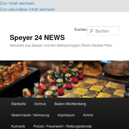
Zum Inhalt wechseln
Zum sekundären Inhalt wechseln
Suchen
Speyer 24 NEWS
Aktuelles aus Speyer und der Metropolregion Rhein-Neckar-Pfalz
Hauptmenü
Startseite
Archive
Baden-Württemberg
Gewinnspiel / Verlosung
Impressum
Kirche
Kulinarik
Polizei / Feuerwehr / Rettungsdienste