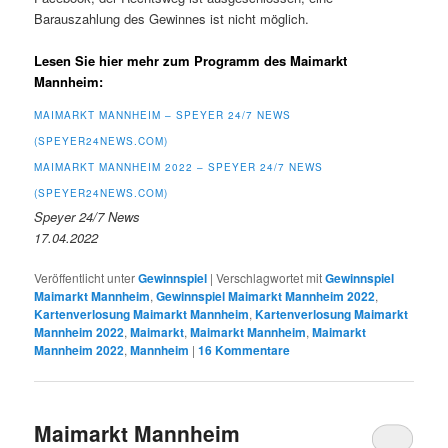
Barauszahlung des Gewinnes ist nicht möglich.
Lesen Sie hier mehr zum Programm des Maimarkt
Mannheim:
MAIMARKT MANNHEIM – SPEYER 24/7 NEWS
(SPEYER24NEWS.COM)
MAIMARKT MANNHEIM 2022 – SPEYER 24/7 NEWS
(SPEYER24NEWS.COM)
Speyer 24/7 News
17.04.2022
Veröffentlicht unter
Gewinnspiel
|
Verschlagwortet mit
Gewinnspiel
Maimarkt Mannheim
,
Gewinnspiel Maimarkt Mannheim 2022
,
Kartenverlosung Maimarkt Mannheim
,
Kartenverlosung Maimarkt
Mannheim 2022
,
Maimarkt
,
Maimarkt Mannheim
,
Maimarkt
Mannheim 2022
,
Mannheim
|
16
Kommentare
Maimarkt Mannheim