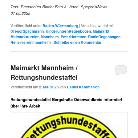
Text: Pressebüro Binder Foto & Video: Speyer24News
07.05.2025
Veröffentlicht unter
Baden-Württemberg
|
Verschlagwortet mit
GregorSpachmann
,
KinderunternRegenbogen
,
Maimarkt
,
Maimarktturnier
,
Mannheim
,
PeterHofmann
,
RadioRegenbogen
,
Reitervereinmannheim
|
Schreibe einen Kommentar
Maimarkt Mannheim /
Rettungshundestaffel
Veröffentlicht am
2. Mai 2025
von
Daniel Kemmerich
Rettungshundestaffel Bergstraße Odenwaldkreis informiert
über ihre Arbeit