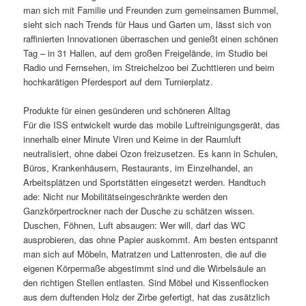
man sich mit Familie und Freunden zum gemeinsamen Bummel,
sieht sich nach Trends für Haus und Garten um, lässt sich von
raffinierten Innovationen überraschen und genießt einen schönen
Tag – in 31 Hallen, auf dem großen Freigelände, im Studio bei
Radio und Fernsehen, im Streichelzoo bei Zuchttieren und beim
hochkarätigen Pferdesport auf dem Turnierplatz.
Produkte für einen gesünderen und schöneren Alltag
Für die ISS entwickelt wurde das mobile Luftreinigungsgerät, das
innerhalb einer Minute Viren und Keime in der Raumluft
neutralisiert, ohne dabei Ozon freizusetzen. Es kann in Schulen,
Büros, Krankenhäusern, Restaurants, im Einzelhandel, an
Arbeitsplätzen und Sportstätten eingesetzt werden. Handtuch
ade: Nicht nur Mobilitätseingeschränkte werden den
Ganzkörpertrockner nach der Dusche zu schätzen wissen.
Duschen, Föhnen, Luft absaugen: Wer will, darf das WC
ausprobieren, das ohne Papier auskommt. Am besten entspannt
man sich auf Möbeln, Matratzen und Lattenrosten, die auf die
eigenen Körpermaße abgestimmt sind und die Wirbelsäule an
den richtigen Stellen entlasten. Sind Möbel und Kissenflocken
aus dem duftenden Holz der Zirbe gefertigt, hat das zusätzlich