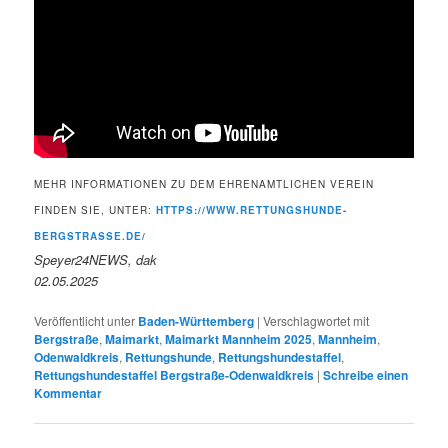
MEHR INFORMATIONEN ZU DEM EHRENAMTLICHEN VEREIN
FINDEN SIE, UNTER:
HTTPS://WWW.RETTUNGSHUNDE-
BERGSTRASSE.DE/
Speyer24NEWS, dak
02.05.2025
Veröffentlicht unter
Baden-Württemberg
|
Verschlagwortet mit
Bergstraße
,
Maimarkt
,
Maimarkt Mannheim 2025
,
Mannheim
,
Odenwaldkreis
,
Rettungshunde
,
Rettungshundestaffel
,
Rettungshundestaffel Bergstraße-Odenwaldkreis
|
Schreibe einen
Kommentar