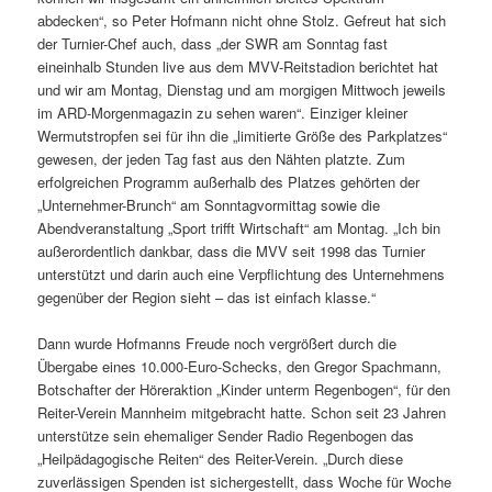
abdecken“, so Peter Hofmann nicht ohne Stolz. Gefreut hat sich
der Turnier-Chef auch, dass „der SWR am Sonntag fast
eineinhalb Stunden live aus dem MVV-Reitstadion berichtet hat
und wir am Montag, Dienstag und am morgigen Mittwoch jeweils
im ARD-Morgenmagazin zu sehen waren“. Einziger kleiner
Wermutstropfen sei für ihn die „limitierte Größe des Parkplatzes“
gewesen, der jeden Tag fast aus den Nähten platzte. Zum
erfolgreichen Programm außerhalb des Platzes gehörten der
„Unternehmer-Brunch“ am Sonntagvormittag sowie die
Abendveranstaltung „Sport trifft Wirtschaft“ am Montag. „Ich bin
außerordentlich dankbar, dass die MVV seit 1998 das Turnier
unterstützt und darin auch eine Verpflichtung des Unternehmens
gegenüber der Region sieht – das ist einfach klasse.“
Dann wurde Hofmanns Freude noch vergrößert durch die
Übergabe eines 10.000-Euro-Schecks, den Gregor Spachmann,
Botschafter der Höreraktion „Kinder unterm Regenbogen“, für den
Reiter-Verein Mannheim mitgebracht hatte. Schon seit 23 Jahren
unterstütze sein ehemaliger Sender Radio Regenbogen das
„Heilpädagogische Reiten“ des Reiter-Verein. „Durch diese
zuverlässigen Spenden ist sichergestellt, dass Woche für Woche