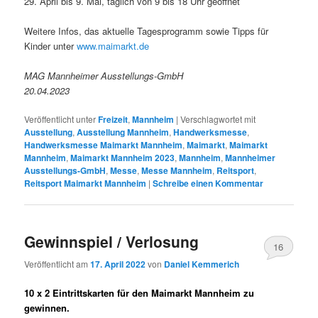
29. April bis 9. Mai, täglich von 9 bis 18 Uhr geöffnet
Weitere Infos, das aktuelle Tagesprogramm sowie Tipps für
Kinder unter
www.maimarkt.de
MAG Mannheimer Ausstellungs-GmbH
20.04.2023
Veröffentlicht unter
Freizeit
,
Mannheim
|
Verschlagwortet mit
Ausstellung
,
Ausstellung Mannheim
,
Handwerksmesse
,
Handwerksmesse Maimarkt Mannheim
,
Maimarkt
,
Maimarkt
Mannheim
,
Maimarkt Mannheim 2023
,
Mannheim
,
Mannheimer
Ausstellungs-GmbH
,
Messe
,
Messe Mannheim
,
Reitsport
,
Reitsport Maimarkt Mannheim
|
Schreibe einen Kommentar
Gewinnspiel / Verlosung
16
Veröffentlicht am
17. April 2022
von
Daniel Kemmerich
10 x 2 Eintrittskarten für den Maimarkt Mannheim zu
gewinnen.