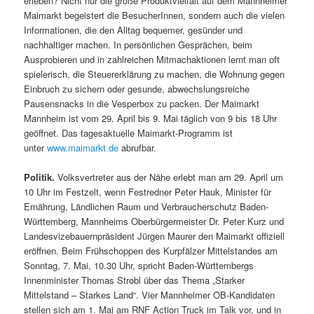
erleben? Nicht nur die große Produktvielfalt auf dem Mannheimer
Maimarkt begeistert die BesucherInnen, sondern auch die vielen
Informationen, die den Alltag bequemer, gesünder und
nachhaltiger machen. In persönlichen Gesprächen, beim
Ausprobieren und in zahlreichen Mitmachaktionen lernt man oft
spielerisch, die Steuererklärung zu machen, die Wohnung gegen
Einbruch zu sichern oder gesunde, abwechslungsreiche
Pausensnacks in die Vesperbox zu packen. Der Maimarkt
Mannheim ist vom 29. April bis 9. Mai täglich von 9 bis 18 Uhr
geöffnet. Das tagesaktuelle Maimarkt-Programm ist
unter
www.maimarkt.de
abrufbar.
Politik.
Volksvertreter aus der Nähe erlebt man am 29. April um
10 Uhr im Festzelt, wenn Festredner Peter Hauk, Minister für
Ernährung, Ländlichen Raum und Verbraucherschutz Baden-
Württemberg, Mannheims Oberbürgermeister Dr. Peter Kurz und
Landesvizebauernpräsident Jürgen Maurer den Maimarkt offiziell
eröffnen. Beim Frühschoppen des Kurpfälzer Mittelstandes am
Sonntag, 7. Mai, 10.30 Uhr, spricht Baden-Württembergs
Innenminister Thomas Strobl über das Thema „Starker
Mittelstand – Starkes Land“. Vier Mannheimer OB-Kandidaten
stellen sich am 1. Mai am RNF Action Truck im Talk vor, und in