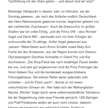
Tuchfühlung mit den Stars gehen – „und darauf sind wir stolz!“
Bisheriger Höhepunkt in diesem Jahr, so Hofmann, sei der
Sonntag gewesen, „als nach drei Anläufen endlich Deutschland
den Heim-Nationenpreis gewinnen konnte, begeistert gefeiert von
den zahlreichen Zuschauern“. Auch die Dressur-Kür im großen
Stadion war ein voller Erfolg, „und die Firma VW – also Richard
Vogel und David Will – wechselte sich mit ihren Erfolgen ab“,
schmunzelte der 75-Jährige. Außer Vogel gewannen aus
„seinem“ Reiter-Verein auch Armin Schäfer sowie Mary-Ann
Fuchs bei den Amateuren, aus der Region konnte sich Dressur-
Olympiasiegerin Dorothee Schneider in Grand Prix und Kür
durchsetzen. „Der Burg-Pokal war nach einjähriger Pause wieder
bei uns, und sehr gut angekommen sind die Pony-Prüfungen der
Horst-Gebers-Tour und die bundesweit ausgeschriebene
Führzügelklasse. Die kleinen Reiter waren jedenfalls sehr
zufrieden – und ihr Eltern auch!“, räumte er mit einem
verschmitzten Grinsen ein. Hier habe sich der Weltranglisten-
Neunte „Ritchie“ Vogel durch seine selbstverständliche Teilnahme
bei der Siegerehrung viele neue Freunde gemacht. U25-Springen
und Piaff-Förderpreis wollen wir auch nicht missen, dadurch
können wir insgesamt ein unheimlich breites Spektrum