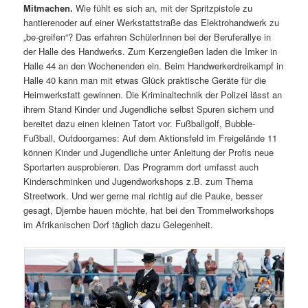
Mitmachen.
Wie fühlt es sich an, mit der Spritzpistole zu
hantierenoder auf einer Werkstattstraße das Elektrohandwerk zu
„be-greifen“? Das erfahren SchülerInnen bei der Beruferallye in
der Halle des Handwerks. Zum Kerzengießen laden die Imker in
Halle 44 an den Wochenenden ein. Beim Handwerkerdreikampf in
Halle 40 kann man mit etwas Glück praktische Geräte für die
Heimwerkstatt gewinnen. Die Kriminaltechnik der Polizei lässt an
ihrem Stand Kinder und Jugendliche selbst Spuren sichern und
bereitet dazu einen kleinen Tatort vor. Fußballgolf, Bubble-
Fußball, Outdoorgames: Auf dem Aktionsfeld im Freigelände 11
können Kinder und Jugendliche unter Anleitung der Profis neue
Sportarten ausprobieren. Das Programm dort umfasst auch
Kinderschminken und Jugendworkshops z.B. zum Thema
Streetwork. Und wer gerne mal richtig auf die Pauke, besser
gesagt, Djembe hauen möchte, hat bei den Trommelworkshops
im Afrikanischen Dorf täglich dazu Gelegenheit.