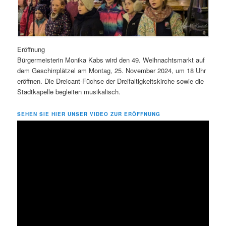
Eröffnung
Bürgermeisterin Monika Kabs wird den 49. Weihnachtsmarkt auf
dem Geschirrplätzel am Montag, 25. November 2024, um 18 Uhr
eröffnen. Die Dreicant-Füchse der Dreifaltigkeitskirche sowie die
Stadtkapelle begleiten musikalisch.
SEHEN SIE HIER UNSER VIDEO ZUR ERÖFFNUNG