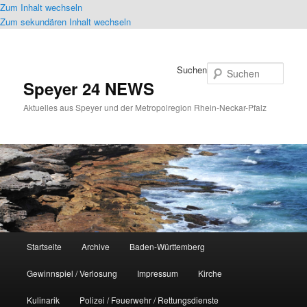
Zum Inhalt wechseln
Zum sekundären Inhalt wechseln
Suchen
Speyer 24 NEWS
Aktuelles aus Speyer und der Metropolregion Rhein-Neckar-Pfalz
Hauptmenü
Startseite
Archive
Baden-Württemberg
Gewinnspiel / Verlosung
Impressum
Kirche
Kulinarik
Polizei / Feuerwehr / Rettungsdienste