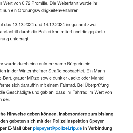
n Wert von 0,72 Promille. Die Weiterfahrt wurde ihr
et nun ein Ordnungswidrigkeitenverfahren.
uf des 13.12.2024 und 14.12.2024 insgesamt zwei
rtantritt durch die Polizei kontrolliert und die geplante
erung untersagt.
r wurde durch eine aufmerksame Bürgerin ein
ten in der Winternheimer Straße beobachtet. Ein Mann
ge-Bart, grauer Mütze sowie dunkler Jacke oder Mantel
ernte sich daraufhin mit einem Fahrrad. Bei Überprüfung
 die Geschädigte und gab an, dass ihr Fahrrad im Wert von
 sei.
iche Hinweise geben können, insbesondere zum bislang
den gebeten sich mit der Polizeiinspektion Speyer
 per E-Mail über
pispeyer@polizei.rlp.de
in Verbindung