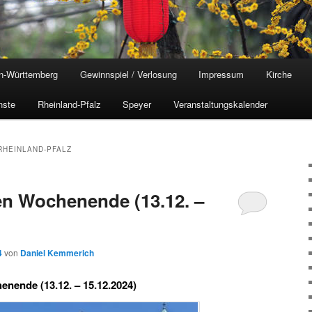
n-Württemberg
Gewinnspiel / Verlosung
Impressum
Kirche
nste
Rheinland-Pfalz
Speyer
Veranstaltungskalender
RHEINLAND-PFALZ
n Wochenende (13.12. –
4
von
Daniel Kemmerich
nende (13.12. – 15.12.2024)