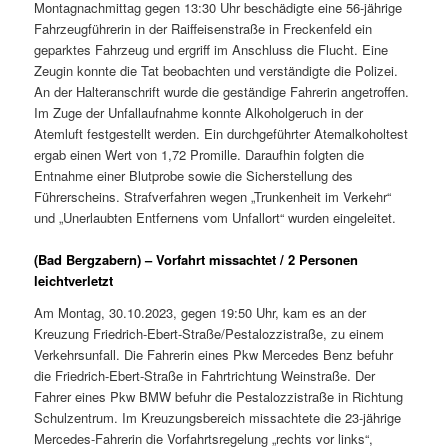
Montagnachmittag gegen 13:30 Uhr beschädigte eine 56-jährige
Fahrzeugführerin in der Raiffeisenstraße in Freckenfeld ein
geparktes Fahrzeug und ergriff im Anschluss die Flucht. Eine
Zeugin konnte die Tat beobachten und verständigte die Polizei.
An der Halteranschrift wurde die geständige Fahrerin angetroffen.
Im Zuge der Unfallaufnahme konnte Alkoholgeruch in der
Atemluft festgestellt werden. Ein durchgeführter Atemalkoholtest
ergab einen Wert von 1,72 Promille. Daraufhin folgten die
Entnahme einer Blutprobe sowie die Sicherstellung des
Führerscheins. Strafverfahren wegen „Trunkenheit im Verkehr“
und „Unerlaubten Entfernens vom Unfallort“ wurden eingeleitet.
(Bad Bergzabern) – Vorfahrt missachtet / 2 Personen
leichtverletzt
Am Montag, 30.10.2023, gegen 19:50 Uhr, kam es an der
Kreuzung Friedrich-Ebert-Straße/Pestalozzistraße, zu einem
Verkehrsunfall. Die Fahrerin eines Pkw Mercedes Benz befuhr
die Friedrich-Ebert-Straße in Fahrtrichtung Weinstraße. Der
Fahrer eines Pkw BMW befuhr die Pestalozzistraße in Richtung
Schulzentrum. Im Kreuzungsbereich missachtete die 23-jährige
Mercedes-Fahrerin die Vorfahrtsregelung „rechts vor links“,