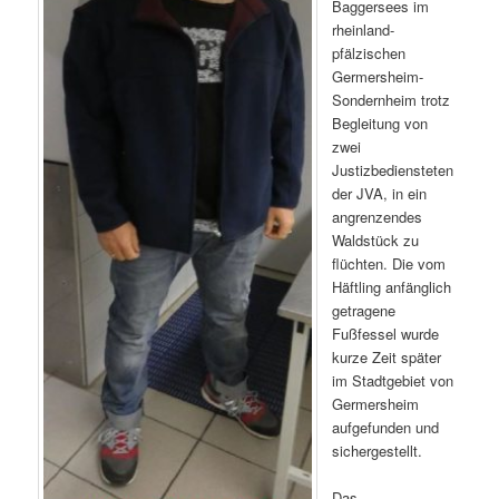
Baggersees im
rheinland-
pfälzischen
Germersheim-
Sondernheim trotz
Begleitung von
zwei
Justizbediensteten
der JVA, in ein
angrenzendes
Waldstück zu
flüchten. Die vom
Häftling anfänglich
getragene
Fußfessel wurde
kurze Zeit später
im Stadtgebiet von
Germersheim
aufgefunden und
sichergestellt.
Das