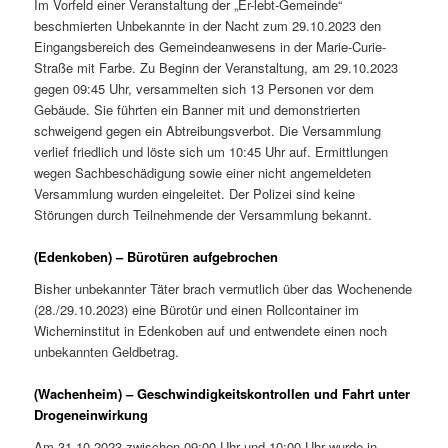
Im Vorfeld einer Veranstaltung der „Er-lebt-Gemeinde“
beschmierten Unbekannte in der Nacht zum 29.10.2023 den
Eingangsbereich des Gemeindeanwesens in der Marie-Curie-
Straße mit Farbe. Zu Beginn der Veranstaltung, am 29.10.2023
gegen 09:45 Uhr, versammelten sich 13 Personen vor dem
Gebäude. Sie führten ein Banner mit und demonstrierten
schweigend gegen ein Abtreibungsverbot. Die Versammlung
verlief friedlich und löste sich um 10:45 Uhr auf. Ermittlungen
wegen Sachbeschädigung sowie einer nicht angemeldeten
Versammlung wurden eingeleitet. Der Polizei sind keine
Störungen durch Teilnehmende der Versammlung bekannt.
(Edenkoben) – Bürotüren aufgebrochen
Bisher unbekannter Täter brach vermutlich über das Wochenende
(28./29.10.2023) eine Bürotür und einen Rollcontainer im
Wicherninstitut in Edenkoben auf und entwendete einen noch
unbekannten Geldbetrag.
(Wachenheim) – Geschwindigkeitskontrollen und Fahrt unter
Drogeneinwirkung
Am 31.10.2023 zwischen 09:00 Uhr und 10:00 Uhr wurde in