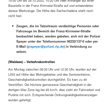
15:00 Uhr bis 29.10.2023, 15:20 Uhr zwei Anhänger auf einer
Baustelle in der Franz-Kirrmeier-Straße auf und entwendeten
daraus Werkzeuge. Die Höhe des Sachschadens steht noch
nicht fest.
Zeugen, die im Tatzeitraum verdächtige Personen oder
Fahrzeuge im Bereich der Franz-Kirrmeier-Straße
beobachtet haben, werden gebeten, sich mit der Polizei
Speyer unter der Telefonnummer 06232/137-0 oder per
E-Mail (
pispeyer@polizei.rlp.de
) in Verbindung zu
setzen.
(Waldsee) – Verkehrskontrollen
Am Montag zwischen 09:30 Uhr und 12:30 Uhr, wurden auf der
L533 auf Höhe des Wohngebietes und des Seniorenheims,
Geschwindigkeitskontrollen durchgeführt. Es kam zu 40
Verstößen. Die höchste gemessene Geschwindigkeit in der
dortigen 50er Zone lag bei 93 km/h, dies zieht ein Fahrverbot und
Punkte mit sich. Entsprechende Ordnungswidrigkeitenanzeigen
wurden gefertigt.