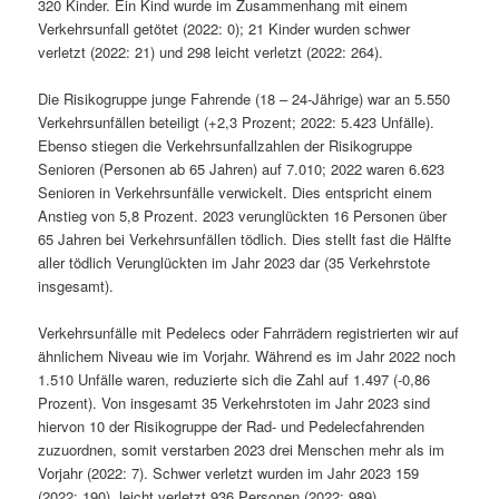
320 Kinder. Ein Kind wurde im Zusammenhang mit einem
Verkehrsunfall getötet (2022: 0); 21 Kinder wurden schwer
verletzt (2022: 21) und 298 leicht verletzt (2022: 264).
Die Risikogruppe junge Fahrende (18 – 24-Jährige) war an 5.550
Verkehrsunfällen beteiligt (+2,3 Prozent; 2022: 5.423 Unfälle).
Ebenso stiegen die Verkehrsunfallzahlen der Risikogruppe
Senioren (Personen ab 65 Jahren) auf 7.010; 2022 waren 6.623
Senioren in Verkehrsunfälle verwickelt. Dies entspricht einem
Anstieg von 5,8 Prozent. 2023 verunglückten 16 Personen über
65 Jahren bei Verkehrsunfällen tödlich. Dies stellt fast die Hälfte
aller tödlich Verunglückten im Jahr 2023 dar (35 Verkehrstote
insgesamt).
Verkehrsunfälle mit Pedelecs oder Fahrrädern registrierten wir auf
ähnlichem Niveau wie im Vorjahr. Während es im Jahr 2022 noch
1.510 Unfälle waren, reduzierte sich die Zahl auf 1.497 (-0,86
Prozent). Von insgesamt 35 Verkehrstoten im Jahr 2023 sind
hiervon 10 der Risikogruppe der Rad- und Pedelecfahrenden
zuzuordnen, somit verstarben 2023 drei Menschen mehr als im
Vorjahr (2022: 7). Schwer verletzt wurden im Jahr 2023 159
(2022: 190), leicht verletzt 936 Personen (2022: 989).