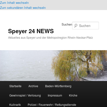
Zum Inhalt wechseln
Zum sekundären Inhalt wechseln
Suchen
Speyer 24 NEWS
Aktuelles aus Speyer und der Metropolregion Rhein-Neckar-Pfalz
Hauptmenü
Startseite
Archive
Baden-Württemberg
Gewinnspiel / Verlosung
Impressum
Kirche
Kulinarik
Polizei / Feuerwehr / Rettungsdienste