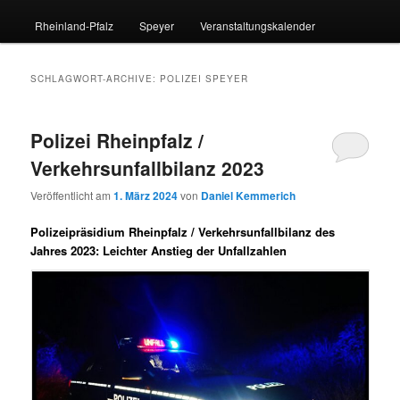
Rheinland-Pfalz
Speyer
Veranstaltungskalender
SCHLAGWORT-ARCHIVE:
POLIZEI SPEYER
Polizei Rheinpfalz /
Verkehrsunfallbilanz 2023
Veröffentlicht am
1. März 2024
von
Daniel Kemmerich
Polizeipräsidium Rheinpfalz / Verkehrsunfallbilanz des
Jahres 2023: Leichter Anstieg der Unfallzahlen