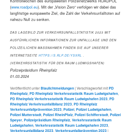
Kontrollwochen des europaweiten Polizeinetzwerks ROADPOL
(
www.roadpol.eu
). Mit der „Vision Zero“ verfolgen wir dabei das
langfristige europaweite Ziel, die Zahl der Verkehrsunfalltoten auf
nahezu Null zu senken.
DAS LAGEBILD ZUR VERKEHRSUNFALLSTATISTIK 2023 MIT
AUSFÜHRLICHEN INFORMATIONEN ZUR UNFALLLAGE UND DEN
POLIZEILICHEN MASSNAHMEN FINDEN SIE AUF UNSERER I
NTERNETSEITE
HTTPS://S.RLP.DE/YSXRL
.
(VERKEHRSSTATISTIK FÜR DEN RAUM LUDWIGSHAFEN)
Polizeipräsidium Rheinpfalz
01.03.2024
Veröffentlicht unter
Blaulichtmeldungen
|
Verschlagwortet mit
PD
Rheinpfalz
,
PD Rheinpfalz Verkehrsstatistik Raum Ludwigshafen
,
PD Rheinpfalz Verkehrsstatistik Raum Ludwigshafen 2023
,
PD
Rheinpfalz Verkehrsunfallbilanz 2023
,
PD Rheinpfalz
Verkehrsunfallprävention 2023
,
Polizei
,
Polizei Ludwigshafen
,
Polizei Mutterstadt
,
Polizei RheinPfalz
,
Polizei Schifferstadt
,
Polizei
Speyer
,
Polizeipräsidium Rheinpfalz
,
Verkehrsstatistik Raum
Ludwigshafen
,
Verkehrsstatistik Raum Ludwigshafen 2023
,
Verkehrsunfallbilanz 2023
,
Verkehrsunfallprävention 2023
|