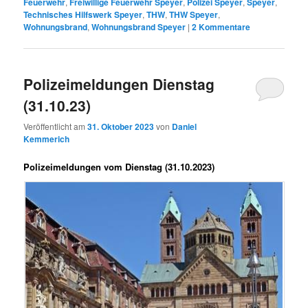
Feuerwehr
,
Freiwillige Feuerwehr Speyer
,
Polizei Speyer
,
Speyer
,
Technisches Hilfswerk Speyer
,
THW
,
THW Speyer
,
Wohnungsbrand
,
Wohnungsbrand Speyer
|
2
Kommentare
Polizeimeldungen Dienstag
(31.10.23)
Veröffentlicht am
31. Oktober 2023
von
Daniel
Kemmerich
Polizeimeldungen vom Dienstag (31.10.2023)