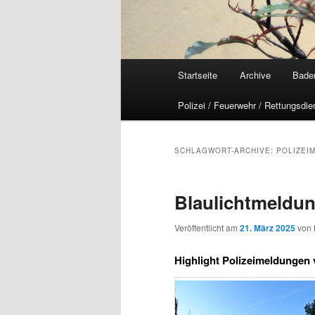
Hauptmenü
Startseite
Archive
Bade
Polizei / Feuerwehr / Rettungsdie
SCHLAGWORT-ARCHIVE:
POLIZEI
Blaulichtmeldu
Veröffentlicht am
21. März 2025
von
Highlight Polizeimeldungen 