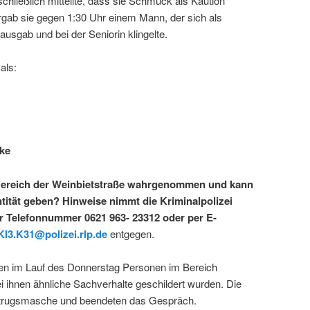
hließlich mitteilte, dass sie Schmuck als Kaution
rgab sie gegen 1:30 Uhr einem Mann, der sich als
ausgab und bei der Seniorin klingelte.
als:
cke
Bereich der Weinbietstraße wahrgenommen und kann
ntität geben? Hinweise nimmt die Kriminalpolizei
r Telefonnummer 0621 963- 23312 oder per E-
I3.K31@polizei.rlp.de
entgegen.
den im Lauf des Donnerstag Personen im Bereich
 ihnen ähnliche Sachverhalte geschildert wurden. Die
etrugsmasche und beendeten das Gespräch.