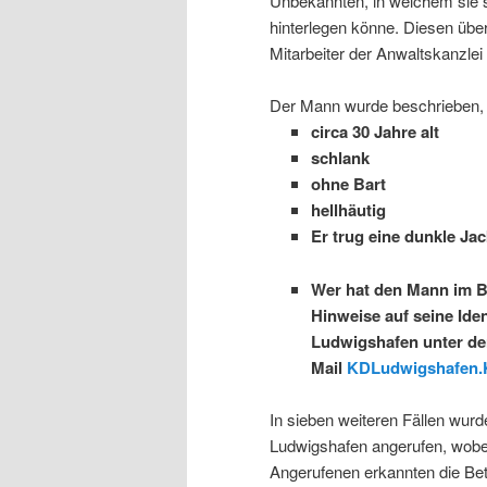
Unbekannten, in welchem sie sc
hinterlegen könne. Diesen übe
Mitarbeiter der Anwaltskanzlei 
Der Mann wurde beschrieben, 
circa 30 Jahre alt
schlank
ohne Bart
hellhäutig
Er trug eine dunkle Ja
Wer hat den Mann im 
Hinweise auf seine Ide
Ludwigshafen unter de
Mail
KDLudwigshafen.K
In sieben weiteren Fällen wur
Ludwigshafen angerufen, wobei
Angerufenen erkannten die B