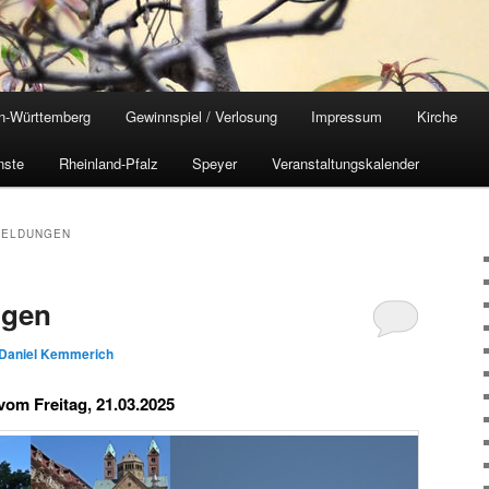
n-Württemberg
Gewinnspiel / Verlosung
Impressum
Kirche
nste
Rheinland-Pfalz
Speyer
Veranstaltungskalender
MELDUNGEN
ngen
Daniel Kemmerich
vom Freitag, 21.03.2025