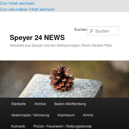
Zum Inhalt wechseln
Zum sekundären Inhalt wechseln
Suchen
Speyer 24 NEWS
Aktuelles aus Speyer und der Metropolregion Rhein-Neckar-Pfalz
Hauptmenü
Startseite
Archive
Baden-Württemberg
Gewinnspiel / Verlosung
Impressum
Kirche
Kulinarik
Polizei / Feuerwehr / Rettungsdienste