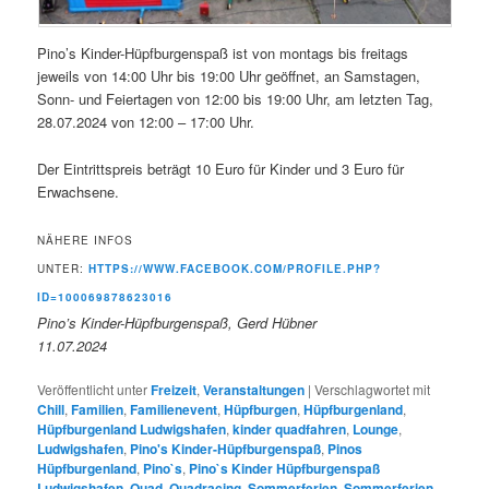
Pino’s Kinder-Hüpfburgenspaß ist von montags bis freitags
jeweils von 14:00 Uhr bis 19:00 Uhr geöffnet, an Samstagen,
Sonn- und Feiertagen von 12:00 bis 19:00 Uhr, am letzten Tag,
28.07.2024 von 12:00 – 17:00 Uhr.
Der Eintrittspreis beträgt 10 Euro für Kinder und 3 Euro für
Erwachsene.
NÄHERE INFOS
UNTER:
HTTPS://WWW.FACEBOOK.COM/PROFILE.PHP?
ID=100069878623016
Pino’s Kinder-Hüpfburgenspaß, Gerd Hübner
11.07.2024
Veröffentlicht unter
Freizeit
,
Veranstaltungen
|
Verschlagwortet mit
Chill
,
Familien
,
Familienevent
,
Hüpfburgen
,
Hüpfburgenland
,
Hüpfburgenland Ludwigshafen
,
kinder quadfahren
,
Lounge
,
Ludwigshafen
,
Pino's Kinder-Hüpfburgenspaß
,
Pinos
Hüpfburgenland
,
Pino`s
,
Pino`s Kinder Hüpfburgenspaß
Ludwigshafen
,
Quad
,
Quadracing
,
Sommerferien
,
Sommerferien