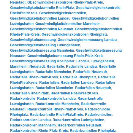
Neustadt
,
GEschwindigkeitskontrolle Rhein-Pfalz-Kreis
,
Geschwindigkeitskontrolle RheinPfalz
,
Geschwindigkeitskontrolle
RheinPfalzKreis
,
Geschwindigkeitskontrollen
,
Geschwindigkeitskontrollen Landau
,
Geschwindigkeitskontrollen
Ludwigshafen
,
Geschwindigkeitskontrollen Mannheim
,
Geschwindigkeitskontrollen Neustadt
,
Geschwindigkeitskontrollen
Rhein-Pfalz-Kreis
,
Geschwindigkeitskontrollen Rheinpfalz
,
Geschwindigkeitsmessung
,
Geschwindigkeitsmessung Landau
,
Geschwindigkeitsmessung Ludwigshafen
,
Geschwindigkeitsmessung Mannheim
,
Geschwindigkeitsmessung
Neustadt
,
Geschwindigkeitsmessung Rhein-Pfalz-Kreis
,
Geschwindigkeitsmessung Rheinpfalz
,
Landau
,
Ludwigshafen
,
Mannheim
,
Neustadt
,
Radarfalle
,
Radarfalle Landau
,
Radarfalle
Ludwigshafen
,
Radarfalle Mannheim
,
Radarfalle Neustadt
,
Radarfalle Rhein-Pfalz-Kreis
,
Radarfalle Rheinpfalz
,
Radarfalle
RheinPfalzKreis
,
Radarfallen
,
Radarfallen Landau
,
Radarfallen
Ludwigshafen
,
Radarfallen Mannheim
,
Radarfallen Neustadt
,
Radarfallen RheinPfalz
,
Radarfallen RheinPfalzKreis
,
Radarkontrolle
,
Radarkontrolle Landau
,
Radarkontrolle
Ludwigshafen
,
Radarkontrolle Mannheim
,
Radarkontrolle
Neustadt
,
Radarkontrolle Rhein-Pfalz-Kreis
,
Radarkontrolle
Rheinpfalz
,
Radarkontrolle RheinPfalzKreis
,
Radarkontrollen
,
Radarkontrollen Landau
,
Radarkontrollen Ludwigshafen
,
Radarkontrollen Mannheim
,
Radarkontrollen Neustadt
,
Radarkontrollen Rhein-Pfalz-Kreis
,
Radarkontrollen Rheinpfalz
,