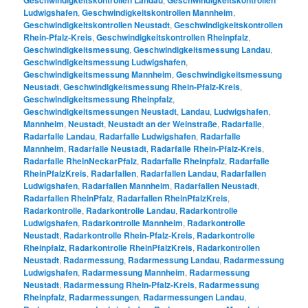
Geschwindigkeitskontrollen Landau
Geschwindigkeitskontrollen
Ludwigshafen
,
Geschwindigkeitskontrollen Mannheim
,
Geschwindigkeitskontrollen Neustadt
,
Geschwindigkeitskontrollen
Rhein-Pfalz-Kreis
,
Geschwindigkeitskontrollen Rheinpfalz
,
Geschwindigkeitsmessung
,
Geschwindigkeitsmessung Landau
,
Geschwindigkeitsmessung Ludwigshafen
,
Geschwindigkeitsmessung Mannheim
,
Geschwindigkeitsmessung
Neustadt
,
Geschwindigkeitsmessung Rhein-Pfalz-Kreis
,
Geschwindigkeitsmessung Rheinpfalz
,
Geschwindigkeitsmessungen Neustadt
,
Landau
,
Ludwigshafen
,
Mannheim
,
Neustadt
,
Neustadt an der Weinstraße
,
Radarfalle
,
Radarfalle Landau
,
Radarfalle Ludwigshafen
,
Radarfalle
Mannheim
,
Radarfalle Neustadt
,
Radarfalle Rhein-Pfalz-Kreis
,
Radarfalle RheinNeckarPfalz
,
Radarfalle Rheinpfalz
,
Radarfalle
RheinPfalzKreis
,
Radarfallen
,
Radarfallen Landau
,
Radarfallen
Ludwigshafen
,
Radarfallen Mannheim
,
Radarfallen Neustadt
,
Radarfallen RheinPfalz
,
Radarfallen RheinPfalzKreis
,
Radarkontrolle
,
Radarkontrolle Landau
,
Radarkontrolle
Ludwigshafen
,
Radarkontrolle Mannheim
,
Radarkontrolle
Neustadt
,
Radarkontrolle Rhein-Pfalz-Kreis
,
Radarkontrolle
Rheinpfalz
,
Radarkontrolle RheinPfalzKreis
,
Radarkontrollen
Neustadt
,
Radarmessung
,
Radarmessung Landau
,
Radarmessung
Ludwigshafen
,
Radarmessung Mannheim
,
Radarmessung
Neustadt
,
Radarmessung Rhein-Pfalz-Kreis
,
Radarmessung
Rheinpfalz
,
Radarmessungen
,
Radarmessungen Landau
,