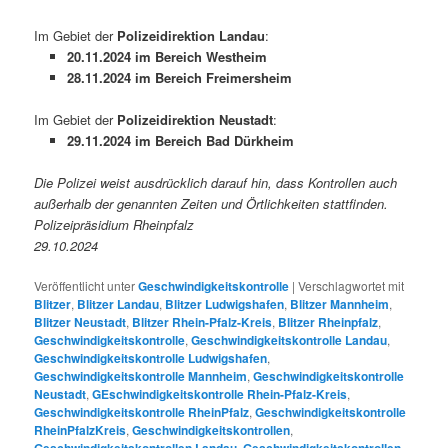
Im Gebiet der
Polizeidirektion Landau
:
20.11.2024 im Bereich Westheim
28.11.2024 im Bereich Freimersheim
Im Gebiet der
Polizeidirektion Neustadt
:
29.11.2024 im Bereich Bad Dürkheim
Die Polizei weist ausdrücklich darauf hin, dass Kontrollen auch
außerhalb der genannten Zeiten und Örtlichkeiten stattfinden.
Polizeipräsidium Rheinpfalz
29.10.2024
Veröffentlicht unter
Geschwindigkeitskontrolle
|
Verschlagwortet mit
Blitzer
,
Blitzer Landau
,
Blitzer Ludwigshafen
,
Blitzer Mannheim
,
Blitzer Neustadt
,
Blitzer Rhein-Pfalz-Kreis
,
Blitzer Rheinpfalz
,
Geschwindigkeitskontrolle
,
Geschwindigkeitskontrolle Landau
,
Geschwindigkeitskontrolle Ludwigshafen
,
Geschwindigkeitskontrolle Mannheim
,
Geschwindigkeitskontrolle
Neustadt
,
GEschwindigkeitskontrolle Rhein-Pfalz-Kreis
,
Geschwindigkeitskontrolle RheinPfalz
,
Geschwindigkeitskontrolle
RheinPfalzKreis
,
Geschwindigkeitskontrollen
,
,