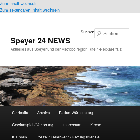
Zum Inhalt wechseln
Zum sekundären Inhalt wechseln
Suchen
Speyer 24 NEWS
Aktuelles aus Speyer und der Metropolregion Rhein-Neckar-Pfalz
Hauptmenü
Startseite
Archive
Baden-Württemberg
Gewinnspiel / Verlosung
Impressum
Kirche
Kulinarik
Polizei / Feuerwehr / Rettungsdienste