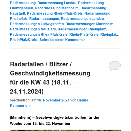
Radarmessung
,
Radarmessung Landau
,
Radarmessung
Ludwigshafen
,
Radarmessung Mannheim
,
Radarmessung
Neustadt
,
Radarmessung Rhein-Pfalz-Kreis
,
Radarmessung
Rheinpfalz
,
Radarmessungen
,
Radarmessungen Landau
,
Radarmessungen Ludwigshafen
,
Radarmessungen Mannheim
,
Radarmessungen Neustadt
,
Radarmessungen Rheinpfalz
,
Radarmessungen RheinPfalzKreis
,
Rhein-Pfalz-Kreis
,
Rheinpfalz
,
RheinPfalzKreis
|
Schreibe einen Kommentar
Radarfallen / Blitzer /
Geschwindigkeitsmessung
für die KW 43 (18.11. –
24.11.2024)
Veröffentlicht am
18. November 2024
von
Daniel
Kemmerich
(Mannheim) –
Geschwindigkeitskontrollen für die
Woche vom 18. bis 22. November