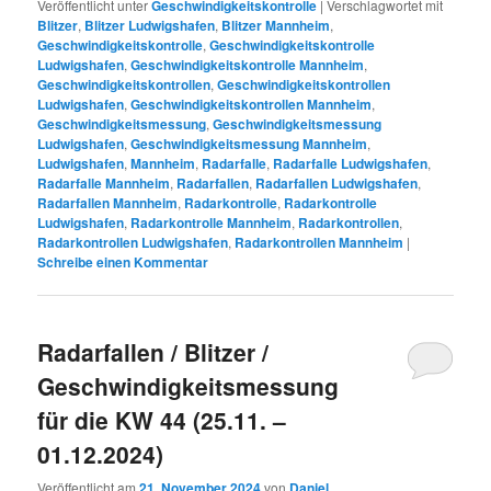
Veröffentlicht unter
Geschwindigkeitskontrolle
|
Verschlagwortet mit
Blitzer
,
Blitzer Ludwigshafen
,
Blitzer Mannheim
,
Geschwindigkeitskontrolle
,
Geschwindigkeitskontrolle
Ludwigshafen
,
Geschwindigkeitskontrolle Mannheim
,
Geschwindigkeitskontrollen
,
Geschwindigkeitskontrollen
Ludwigshafen
,
Geschwindigkeitskontrollen Mannheim
,
Geschwindigkeitsmessung
,
Geschwindigkeitsmessung
Ludwigshafen
,
Geschwindigkeitsmessung Mannheim
,
Ludwigshafen
,
Mannheim
,
Radarfalle
,
Radarfalle Ludwigshafen
,
Radarfalle Mannheim
,
Radarfallen
,
Radarfallen Ludwigshafen
,
Radarfallen Mannheim
,
Radarkontrolle
,
Radarkontrolle
Ludwigshafen
,
Radarkontrolle Mannheim
,
Radarkontrollen
,
Radarkontrollen Ludwigshafen
,
Radarkontrollen Mannheim
|
Schreibe einen Kommentar
Radarfallen / Blitzer /
Geschwindigkeitsmessung
für die KW 44 (25.11. –
01.12.2024)
Veröffentlicht am
21. November 2024
von
Daniel