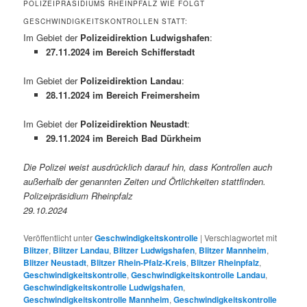
POLIZEIPRÄSIDIUMS RHEINPFALZ WIE FOLGT
GESCHWINDIGKEITSKONTROLLEN STATT:
Im Gebiet der
Polizeidirektion Ludwigshafen
:
27.11.2024 im Bereich Schifferstadt
Im Gebiet der
Polizeidirektion Landau
:
28.11.2024 im Bereich Freimersheim
Im Gebiet der
Polizeidirektion Neustadt
:
29.11.2024 im Bereich Bad Dürkheim
Die Polizei weist ausdrücklich darauf hin, dass Kontrollen auch
außerhalb der genannten Zeiten und Örtlichkeiten stattfinden.
Polizeipräsidium Rheinpfalz
29.10.2024
Veröffentlicht unter
Geschwindigkeitskontrolle
|
Verschlagwortet mit
Blitzer
,
Blitzer Landau
,
Blitzer Ludwigshafen
,
Blitzer Mannheim
,
Blitzer Neustadt
,
Blitzer Rhein-Pfalz-Kreis
,
Blitzer Rheinpfalz
,
Geschwindigkeitskontrolle
,
Geschwindigkeitskontrolle Landau
,
Geschwindigkeitskontrolle Ludwigshafen
,
Geschwindigkeitskontrolle Mannheim
,
Geschwindigkeitskontrolle