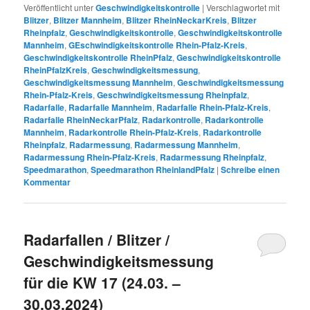
Veröffentlicht unter
Geschwindigkeitskontrolle
|
Verschlagwortet mit
Blitzer
,
Blitzer Mannheim
,
Blitzer RheinNeckarKreis
,
Blitzer
Rheinpfalz
,
Geschwindigkeitskontrolle
,
Geschwindigkeitskontrolle
Mannheim
,
GEschwindigkeitskontrolle Rhein-Pfalz-Kreis
,
Geschwindigkeitskontrolle RheinPfalz
,
Geschwindigkeitskontrolle
RheinPfalzKreis
,
Geschwindigkeitsmessung
,
Geschwindigkeitsmessung Mannheim
,
Geschwindigkeitsmessung
Rhein-Pfalz-Kreis
,
Geschwindigkeitsmessung Rheinpfalz
,
Radarfalle
,
Radarfalle Mannheim
,
Radarfalle Rhein-Pfalz-Kreis
,
Radarfalle RheinNeckarPfalz
,
Radarkontrolle
,
Radarkontrolle
Mannheim
,
Radarkontrolle Rhein-Pfalz-Kreis
,
Radarkontrolle
Rheinpfalz
,
Radarmessung
,
Radarmessung Mannheim
,
Radarmessung Rhein-Pfalz-Kreis
,
Radarmessung Rheinpfalz
,
Speedmarathon
,
Speedmarathon RheinlandPfalz
|
Schreibe einen
Kommentar
Radarfallen / Blitzer /
Geschwindigkeitsmessung
für die KW 17 (24.03. –
30.03.2024)