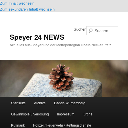
Zum Inhalt wechseln
Zum sekundären Inhalt wechseln
Suchen
Speyer 24 NEWS
Aktuelles aus Speyer und der Metropolregion Rhein-Neckar-Pfalz
Hauptmenü
Startseite
Archive
Baden-Württemberg
Gewinnspiel / Verlosung
Impressum
Kirche
Kulinarik
Polizei / Feuerwehr / Rettungsdienste