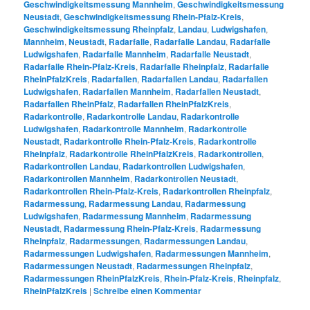
Geschwindigkeitsmessung Mannheim
,
Geschwindigkeitsmessung
Neustadt
,
Geschwindigkeitsmessung Rhein-Pfalz-Kreis
,
Geschwindigkeitsmessung Rheinpfalz
,
Landau
,
Ludwigshafen
,
Mannheim
,
Neustadt
,
Radarfalle
,
Radarfalle Landau
,
Radarfalle
Ludwigshafen
,
Radarfalle Mannheim
,
Radarfalle Neustadt
,
Radarfalle Rhein-Pfalz-Kreis
,
Radarfalle Rheinpfalz
,
Radarfalle
RheinPfalzKreis
,
Radarfallen
,
Radarfallen Landau
,
Radarfallen
Ludwigshafen
,
Radarfallen Mannheim
,
Radarfallen Neustadt
,
Radarfallen RheinPfalz
,
Radarfallen RheinPfalzKreis
,
Radarkontrolle
,
Radarkontrolle Landau
,
Radarkontrolle
Ludwigshafen
,
Radarkontrolle Mannheim
,
Radarkontrolle
Neustadt
,
Radarkontrolle Rhein-Pfalz-Kreis
,
Radarkontrolle
Rheinpfalz
,
Radarkontrolle RheinPfalzKreis
,
Radarkontrollen
,
Radarkontrollen Landau
,
Radarkontrollen Ludwigshafen
,
Radarkontrollen Mannheim
,
Radarkontrollen Neustadt
,
Radarkontrollen Rhein-Pfalz-Kreis
,
Radarkontrollen Rheinpfalz
,
Radarmessung
,
Radarmessung Landau
,
Radarmessung
Ludwigshafen
,
Radarmessung Mannheim
,
Radarmessung
Neustadt
,
Radarmessung Rhein-Pfalz-Kreis
,
Radarmessung
Rheinpfalz
,
Radarmessungen
,
Radarmessungen Landau
,
Radarmessungen Ludwigshafen
,
Radarmessungen Mannheim
,
Radarmessungen Neustadt
,
Radarmessungen Rheinpfalz
,
Radarmessungen RheinPfalzKreis
,
Rhein-Pfalz-Kreis
,
Rheinpfalz
,
RheinPfalzKreis
|
Schreibe einen Kommentar