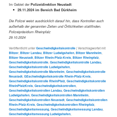
Im Gebiet der
Polizeidirektion Neustadt
:
29.11.2024 im Bereich Bad Dürkheim
Die Polizei weist ausdrücklich darauf hin, dass Kontrollen auch
außerhalb der genannten Zeiten und Örtlichkeiten stattfinden.
Polizeipräsidium Rheinpfalz
29.10.2024
Veröffentlicht unter
Geschwindigkeitskontrolle
|
Verschlagwortet mit
Blitzer
,
Blitzer Landau
,
Blitzer Ludwigshafen
,
Blitzer Mannheim
,
Blitzer Neustadt
,
Blitzer Rhein-Pfalz-Kreis
,
Blitzer Rheinpfalz
,
Geschwindigkeitskontrolle
,
Geschwindigkeitskontrolle Landau
,
Geschwindigkeitskontrolle Ludwigshafen
,
Geschwindigkeitskontrolle Mannheim
,
Geschwindigkeitskontrolle
Neustadt
,
GEschwindigkeitskontrolle Rhein-Pfalz-Kreis
,
Geschwindigkeitskontrolle RheinPfalz
,
Geschwindigkeitskontrolle
RheinPfalzKreis
,
Geschwindigkeitskontrollen
,
Geschwindigkeitskontrollen Landau
,
Geschwindigkeitskontrollen
Ludwigshafen
,
Geschwindigkeitskontrollen Mannheim
,
Geschwindigkeitskontrollen Neustadt
,
Geschwindigkeitskontrollen
Rhein-Pfalz-Kreis
,
Geschwindigkeitskontrollen Rheinpfalz
,
Geschwindigkeitsmessung
,
Geschwindigkeitsmessung Landau
,
Geschwindigkeitsmessung Ludwigshafen
,