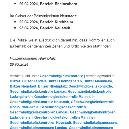
29.04.2024, Bereich Rheinzabern
Im Gebiet der Polizeidirektion
Neustadt
:
22.04.2024, Bereich Kirchheim
23.04.2024, Bereich Neustadt
Die Polizei weist ausdrücklich darauf hin, dass Kontrollen auch
außerhalb der genannten Zeiten und Örtlichkeiten stattfinden.
Polizeipräsidium Rheinpfalz
26.03.2024
Veröffentlicht unter
Geschwindigkeitskontrolle
|
Verschlagwortet mit
Blitzer
,
Blitzer Landau
,
Blitzer Ludwigshafen
,
Blitzer Mannheim
,
Blitzer Neustadt
,
Blitzer Rheinpfalz
,
Geschwindigkeitskontrolle
,
Geschwindigkeitskontrolle Landau
,
Geschwindigkeitskontrolle
Ludwigshafen
,
Geschwindigkeitskontrolle Mannheim
,
Geschwindigkeitskontrolle Neustadt
,
GEschwindigkeitskontrolle
Rhein-Pfalz-Kreis
,
Geschwindigkeitskontrollen
,
Geschwindigkeitskontrollen Landau
,
Geschwindigkeitskontrollen
Ludwigshafen
,
Geschwindigkeitskontrollen Mannheim
,
Geschwindigkeitskontrollen Neustadt
,
Geschwindigkeitsmessung
,
Geschwindigkeitsmessung Landau
,
Geschwindigkeitsmessung