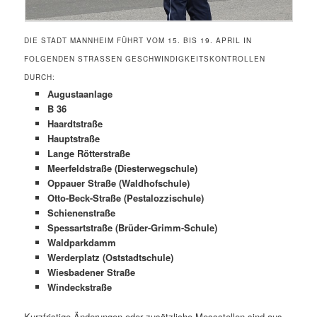
DIE STADT MANNHEIM FÜHRT VOM 15. BIS 19. APRIL IN
FOLGENDEN STRASSEN GESCHWINDIGKEITSKONTROLLEN D
URCH:
Augustaanlage
B 36
Haardtstraße
Hauptstraße
Lange Rötterstraße
Meerfeldstraße (Diesterwegschule)
Oppauer Straße (Waldhofschule)
Otto-Beck-Straße (Pestalozzischule)
Schienenstraße
Spessartstraße (Brüder-Grimm-Schule)
Waldparkdamm
Werderplatz (Oststadtschule)
Wiesbadener Straße
Windeckstraße
Kurzfristige Änderungen oder zusätzliche Messstellen sind aus