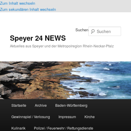
Zum Inhalt wechseln
Zum sekundären Inhalt wechseln
Suchen
Speyer 24 NEWS
Aktuelles aus Speyer und der Metropolregion Rhein-Neckar-Pfalz
Hauptmenü
Startseite
Archive
Baden-Württemberg
Gewinnspiel / Verlosung
Impressum
Kirche
Kulinarik
Polizei / Feuerwehr / Rettungsdienste