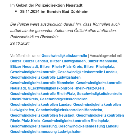
Im Gebiet der
Polizeidirektion Neustadt
:
29.11.2024 im Bereich Bad Dürkheim
Die Polizei weist ausdrücklich darauf hin, dass Kontrollen auch
außerhalb der genannten Zeiten und Örtlichkeiten stattfinden.
Polizeipräsidium Rheinpfalz
29.10.2024
Veröffentlicht unter
Geschwindigkeitskontrolle
|
Verschlagwortet mit
Blitzer
,
Blitzer Landau
,
Blitzer Ludwigshafen
,
Blitzer Mannheim
,
Blitzer Neustadt
,
Blitzer Rhein-Pfalz-Kreis
,
Blitzer Rheinpfalz
,
Geschwindigkeitskontrolle
,
Geschwindigkeitskontrolle Landau
,
Geschwindigkeitskontrolle Ludwigshafen
,
Geschwindigkeitskontrolle Mannheim
,
Geschwindigkeitskontrolle
Neustadt
,
GEschwindigkeitskontrolle Rhein-Pfalz-Kreis
,
Geschwindigkeitskontrolle RheinPfalz
,
Geschwindigkeitskontrolle
RheinPfalzKreis
,
Geschwindigkeitskontrollen
,
Geschwindigkeitskontrollen Landau
,
Geschwindigkeitskontrollen
Ludwigshafen
,
Geschwindigkeitskontrollen Mannheim
,
Geschwindigkeitskontrollen Neustadt
,
Geschwindigkeitskontrollen
Rhein-Pfalz-Kreis
,
Geschwindigkeitskontrollen Rheinpfalz
,
Geschwindigkeitsmessung
,
Geschwindigkeitsmessung Landau
,
Geschwindigkeitsmessung Ludwigshafen
,