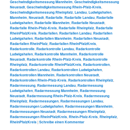
Geschwindigkeitsmessung Mannheim
,
Geschwindigkeitsmessung
Neustadt
,
Geschwindigkeitsmessung Rhein-Pfalz-Kreis
,
Geschwindigkeitsmessung Rheinpfalz
,
Landau
,
Ludwigshafen
,
Mannheim
,
Neustadt
,
Radarfalle
,
Radarfalle Landau
,
Radarfalle
Ludwigshafen
,
Radarfalle Mannheim
,
Radarfalle Neustadt
,
Radarfalle Rhein-Pfalz-Kreis
,
Radarfalle Rheinpfalz
,
Radarfalle
RheinPfalzKreis
,
Radarfallen
,
Radarfallen Landau
,
Radarfallen
Ludwigshafen
,
Radarfallen Mannheim
,
Radarfallen Neustadt
,
Radarfallen RheinPfalz
,
Radarfallen RheinPfalzKreis
,
Radarkontrolle
,
Radarkontrolle Landau
,
Radarkontrolle
Ludwigshafen
,
Radarkontrolle Mannheim
,
Radarkontrolle
Neustadt
,
Radarkontrolle Rhein-Pfalz-Kreis
,
Radarkontrolle
Rheinpfalz
,
Radarkontrolle RheinPfalzKreis
,
Radarkontrollen
,
Radarkontrollen Landau
,
Radarkontrollen Ludwigshafen
,
Radarkontrollen Mannheim
,
Radarkontrollen Neustadt
,
Radarkontrollen Rhein-Pfalz-Kreis
,
Radarkontrollen Rheinpfalz
,
Radarmessung
,
Radarmessung Landau
,
Radarmessung
Ludwigshafen
,
Radarmessung Mannheim
,
Radarmessung
Neustadt
,
Radarmessung Rhein-Pfalz-Kreis
,
Radarmessung
Rheinpfalz
,
Radarmessungen
,
Radarmessungen Landau
,
Radarmessungen Ludwigshafen
,
Radarmessungen Mannheim
,
Radarmessungen Neustadt
,
Radarmessungen Rheinpfalz
,
Radarmessungen RheinPfalzKreis
,
Rhein-Pfalz-Kreis
,
Rheinpfalz
,
RheinPfalzKreis
|
Schreibe einen Kommentar