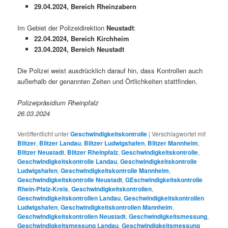
29.04.2024, Bereich Rheinzabern
Im Gebiet der Polizeidirektion
Neustadt
:
22.04.2024, Bereich Kirchheim
23.04.2024, Bereich Neustadt
Die Polizei weist ausdrücklich darauf hin, dass Kontrollen auch
außerhalb der genannten Zeiten und Örtlichkeiten stattfinden.
Polizeipräsidium Rheinpfalz
26.03.2024
Veröffentlicht unter
Geschwindigkeitskontrolle
|
Verschlagwortet mit
Blitzer
,
Blitzer Landau
,
Blitzer Ludwigshafen
,
Blitzer Mannheim
,
Blitzer Neustadt
,
Blitzer Rheinpfalz
,
Geschwindigkeitskontrolle
,
Geschwindigkeitskontrolle Landau
,
Geschwindigkeitskontrolle
Ludwigshafen
,
Geschwindigkeitskontrolle Mannheim
,
Geschwindigkeitskontrolle Neustadt
,
GEschwindigkeitskontrolle
Rhein-Pfalz-Kreis
,
Geschwindigkeitskontrollen
,
Geschwindigkeitskontrollen Landau
,
Geschwindigkeitskontrollen
Ludwigshafen
,
Geschwindigkeitskontrollen Mannheim
,
Geschwindigkeitskontrollen Neustadt
,
Geschwindigkeitsmessung
,
Geschwindigkeitsmessung Landau
,
Geschwindigkeitsmessung