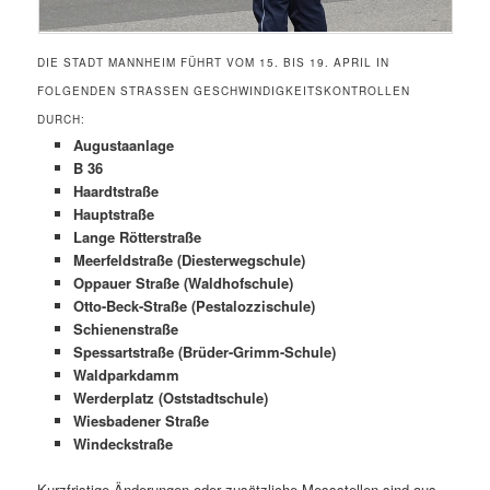
DIE STADT MANNHEIM FÜHRT VOM 15. BIS 19. APRIL IN
FOLGENDEN STRASSEN GESCHWINDIGKEITSKONTROLLEN D
URCH:
Augustaanlage
B 36
Haardtstraße
Hauptstraße
Lange Rötterstraße
Meerfeldstraße (Diesterwegschule)
Oppauer Straße (Waldhofschule)
Otto-Beck-Straße (Pestalozzischule)
Schienenstraße
Spessartstraße (Brüder-Grimm-Schule)
Waldparkdamm
Werderplatz (Oststadtschule)
Wiesbadener Straße
Windeckstraße
Kurzfristige Änderungen oder zusätzliche Messstellen sind aus