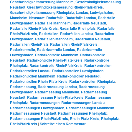
Geschwindigkeitsmessung Mannheim
,
Geschwindigkeitsmessung
Neustadt
,
Geschwindigkeitsmessung Rhein-Pfalz-Kreis
,
Geschwindigkeitsmessung Rheinpfalz
,
Landau
,
Ludwigshafen
,
Mannheim
,
Neustadt
,
Radarfalle
,
Radarfalle Landau
,
Radarfalle
Ludwigshafen
,
Radarfalle Mannheim
,
Radarfalle Neustadt
,
Radarfalle Rhein-Pfalz-Kreis
,
Radarfalle Rheinpfalz
,
Radarfalle
RheinPfalzKreis
,
Radarfallen
,
Radarfallen Landau
,
Radarfallen
Ludwigshafen
,
Radarfallen Mannheim
,
Radarfallen Neustadt
,
Radarfallen RheinPfalz
,
Radarfallen RheinPfalzKreis
,
Radarkontrolle
,
Radarkontrolle Landau
,
Radarkontrolle
Ludwigshafen
,
Radarkontrolle Mannheim
,
Radarkontrolle
Neustadt
,
Radarkontrolle Rhein-Pfalz-Kreis
,
Radarkontrolle
Rheinpfalz
,
Radarkontrolle RheinPfalzKreis
,
Radarkontrollen
,
Radarkontrollen Landau
,
Radarkontrollen Ludwigshafen
,
Radarkontrollen Mannheim
,
Radarkontrollen Neustadt
,
Radarkontrollen Rhein-Pfalz-Kreis
,
Radarkontrollen Rheinpfalz
,
Radarmessung
,
Radarmessung Landau
,
Radarmessung
Ludwigshafen
,
Radarmessung Mannheim
,
Radarmessung
Neustadt
,
Radarmessung Rhein-Pfalz-Kreis
,
Radarmessung
Rheinpfalz
,
Radarmessungen
,
Radarmessungen Landau
,
Radarmessungen Ludwigshafen
,
Radarmessungen Mannheim
,
Radarmessungen Neustadt
,
Radarmessungen Rheinpfalz
,
Radarmessungen RheinPfalzKreis
,
Rhein-Pfalz-Kreis
,
Rheinpfalz
,
RheinPfalzKreis
|
Schreibe einen Kommentar