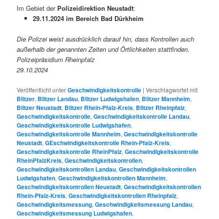
Im Gebiet der
Polizeidirektion Neustadt
:
29.11.2024 im Bereich Bad Dürkheim
Die Polizei weist ausdrücklich darauf hin, dass Kontrollen auch
außerhalb der genannten Zeiten und Örtlichkeiten stattfinden.
Polizeipräsidium Rheinpfalz
29.10.2024
Veröffentlicht unter
Geschwindigkeitskontrolle
|
Verschlagwortet mit
Blitzer
,
Blitzer Landau
,
Blitzer Ludwigshafen
,
Blitzer Mannheim
,
Blitzer Neustadt
,
Blitzer Rhein-Pfalz-Kreis
,
Blitzer Rheinpfalz
,
Geschwindigkeitskontrolle
,
Geschwindigkeitskontrolle Landau
,
Geschwindigkeitskontrolle Ludwigshafen
,
Geschwindigkeitskontrolle Mannheim
,
Geschwindigkeitskontrolle
Neustadt
,
GEschwindigkeitskontrolle Rhein-Pfalz-Kreis
,
Geschwindigkeitskontrolle RheinPfalz
,
Geschwindigkeitskontrolle
RheinPfalzKreis
,
Geschwindigkeitskontrollen
,
Geschwindigkeitskontrollen Landau
,
Geschwindigkeitskontrollen
Ludwigshafen
,
Geschwindigkeitskontrollen Mannheim
,
Geschwindigkeitskontrollen Neustadt
,
Geschwindigkeitskontrollen
Rhein-Pfalz-Kreis
,
Geschwindigkeitskontrollen Rheinpfalz
,
Geschwindigkeitsmessung
,
Geschwindigkeitsmessung Landau
,
Geschwindigkeitsmessung Ludwigshafen
,