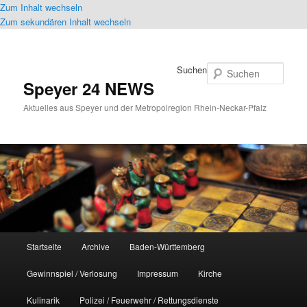
Zum Inhalt wechseln
Zum sekundären Inhalt wechseln
Suchen
Speyer 24 NEWS
Aktuelles aus Speyer und der Metropolregion Rhein-Neckar-Pfalz
Hauptmenü
Startseite
Archive
Baden-Württemberg
Gewinnspiel / Verlosung
Impressum
Kirche
Kulinarik
Polizei / Feuerwehr / Rettungsdienste