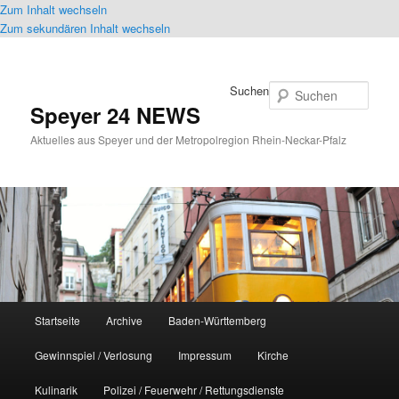
Zum Inhalt wechseln
Zum sekundären Inhalt wechseln
Suchen
Speyer 24 NEWS
Aktuelles aus Speyer und der Metropolregion Rhein-Neckar-Pfalz
Hauptmenü
Startseite
Archive
Baden-Württemberg
Gewinnspiel / Verlosung
Impressum
Kirche
Kulinarik
Polizei / Feuerwehr / Rettungsdienste