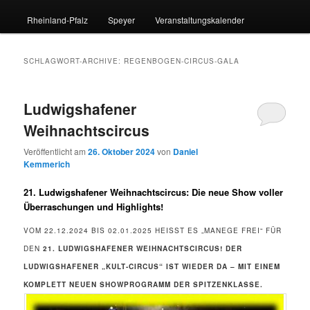
Rheinland-Pfalz
Speyer
Veranstaltungskalender
SCHLAGWORT-ARCHIVE:
REGENBOGEN-CIRCUS-GALA
Ludwigshafener
Weihnachtscircus
Veröffentlicht am
26. Oktober 2024
von
Daniel
Kemmerich
21. Ludwigshafener Weihnachtscircus: Die neue Show voller
Überraschungen und Highlights!
VOM 22.12.2024 BIS 02.01.2025 HEISST ES „MANEGE FREI“ FÜR D
EN
21. LUDWIGSHAFENER WEIHNACHTSCIRCUS!
DER
LUDWIGSHAFENER „KULT-CIRCUS“ IST WIEDER DA – MIT EINEM
KOMPLETT NEUEN SHOWPROGRAMM DER SPITZENKLASSE.