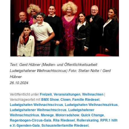
Text: Gerd Hübner (Medien- und Öffentlichkeitsarbeit
Ludwigshafener Weihnachtscircus) Foto: Stefan Nolte / Gerd
Hübner
26.10.2024
Veröffentlicht unter
Freizeit
,
Veranstaltungen
,
Weihnachten
|
Verschlagwortet mit
BMX Show
,
Clown
,
Familie Riedesel
,
Ludwigshafen Weihnachtscircus
,
Ludwigshafen Weihnachtszirkus
,
Ludwigshafener Weihnachtscircus
,
Ludwigshafener
Weihnachtszirkus
,
Manege
,
Motorradshow
,
Quick Change
,
Regenbogen-Circus-Gala
,
Rita Riedesel
,
Rollerskating
,
RPR.1 hilft
e.V.-Spenden-Gala
,
Schaustellerfamilie Riedesel
,