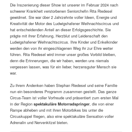
Die Inszenierung dieser Show ist unserer im Februar 2024 nach
schwerer Krankheit verstorbenen Seniorchefin Rita Riedesel
gewidmet. Sie war über 2 Jahrzehnte voller Ideen, Energie und
Kreativität der Motor des Ludwigshafener Weihnachtscircus und
hat entscheidenden Anteil an dieser Erfolgsgeschichte. Sie
prägte mit ihrer Erfahrung, Herzblut und Leidenschaft den
Ludwigshafener Weihnachtscircus. Ihre Kinder und Enkelkinder
werden den von ihr eingeschlagenen Weg ihr zur Ehre weiter
führen. Rita Riedesel wird immer unser großes Vorbild bleiben,
denn die Erinnerungen, die wir haben, werden uns niemals
vergessen lassen, was für ein lieber, herzensguter Mensch sie
war.
Zu ihrem Andenken haben Stephan Riedesel und seine Familie
nun ein besonderes Programm zusammen gestellt. Das ganze
Circus-Team ist voller Vorfreude und präsentiert zum ersten Mal
in der Region
spektakuläre Motorradspringer
, die von einer
Rampe abheben und mit ihren Motorbikes bis unter die
Circuskuppel fliegen, also eine spektakuläre Sensation voller
Adrenalin und Nervenkitzel bieten.