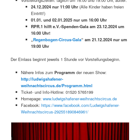
Vorstellungszeiten: täglich um 16:00 und 19:00 Uhr, außer:
24.12.2024 nur 11:00 Uhr
(Alle Kinder haben freien
Eintritt!)
01.01. und 02.01.2025 nur um 16:00 Uhr
RPR.1 hilft e.V.-Spenden-Gala am 23.12.2024 um
16:00 Uhr!
„
Regenbogen-Circus-Gala
“ am 21.12.2024 nur um
19:00 Uhr
Der Einlass beginnt jeweils 1 Stunde vor Vorstellungsbeginn.
Nähere Infos zum
Programm
der neuen Show:
http://ludwigshafener-
weihnachtscircus.de/Programm.html
Ticket- und Info-Hotline: 01520 5765199
Homepage:
www.ludwigshafener-weihnachtscircus.de
Facebook:
https://www.facebook.com/Ludwigshafener-
Weihnachtscircus-292551890846961/