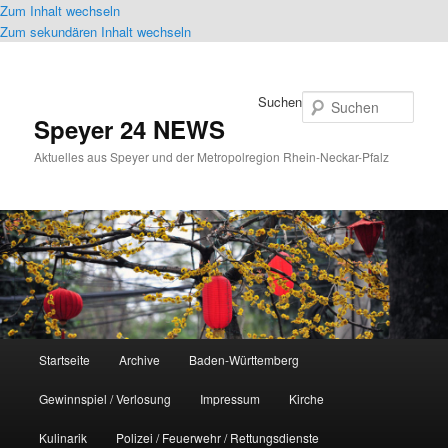
Zum Inhalt wechseln
Zum sekundären Inhalt wechseln
Suchen
Speyer 24 NEWS
Aktuelles aus Speyer und der Metropolregion Rhein-Neckar-Pfalz
Hauptmenü
Startseite
Archive
Baden-Württemberg
Gewinnspiel / Verlosung
Impressum
Kirche
Kulinarik
Polizei / Feuerwehr / Rettungsdienste