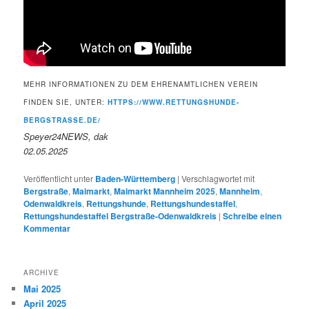
MEHR INFORMATIONEN ZU DEM EHRENAMTLICHEN VEREIN
FINDEN SIE, UNTER:
HTTPS://WWW.RETTUNGSHUNDE-
BERGSTRASSE.DE/
Speyer24NEWS, dak
02.05.2025
Veröffentlicht unter
Baden-Württemberg
|
Verschlagwortet mit
Bergstraße
,
Maimarkt
,
Maimarkt Mannheim 2025
,
Mannheim
,
Odenwaldkreis
,
Rettungshunde
,
Rettungshundestaffel
,
Rettungshundestaffel Bergstraße-Odenwaldkreis
|
Schreibe einen
Kommentar
ARCHIVE
Mai 2025
April 2025