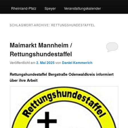
Rheinland-Pfalz
Speyer
Veranstaltungskalender
SCHLAGWORT-ARCHIVE:
RETTUNGSHUNDESTAFFEL
Maimarkt Mannheim /
Rettungshundestaffel
Veröffentlicht am
2. Mai 2025
von
Daniel Kemmerich
Rettungshundestaffel Bergstraße Odenwaldkreis informiert
über ihre Arbeit