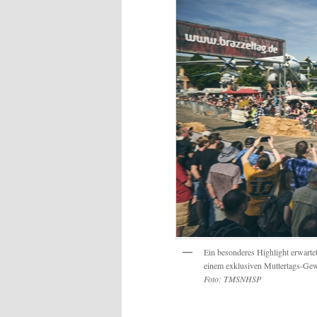
Ein besonderes Highlight erwart
einem exklusiven Muttertags-Gew
Foto: TMSNHSP