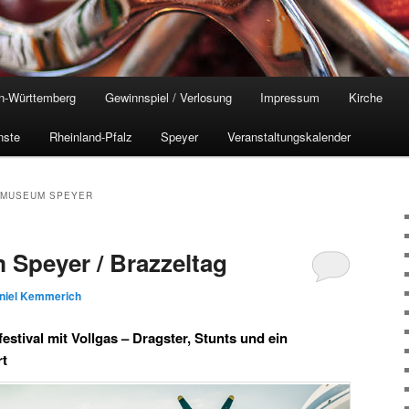
n-Württemberg
Gewinnspiel / Verlosung
Impressum
Kirche
nste
Rheinland-Pfalz
Speyer
Veranstaltungskalender
 MUSEUM SPEYER
Speyer / Brazzeltag
niel Kemmerich
tival mit Vollgas – Dragster, Stunts und ein
rt