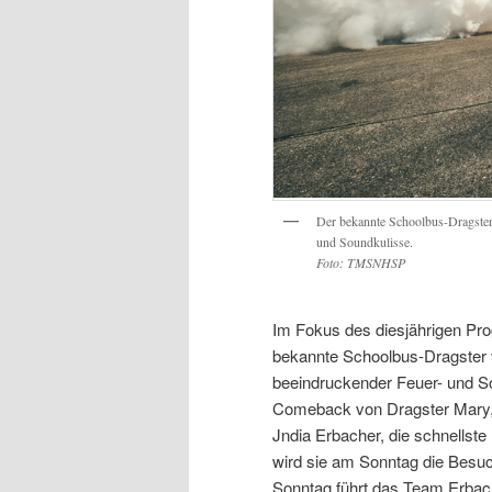
Der bekannte Schoolbus-Dragster
und Soundkulisse.
Foto: TMSNHSP
Im Fokus des diesjährigen Pro
bekannte Schoolbus-Dragster 
beeindruckender Feuer- und So
Comeback von Dragster Mary, e
Jndia Erbacher, die schnellst
wird sie am Sonntag die Besu
Sonntag führt das Team Erba