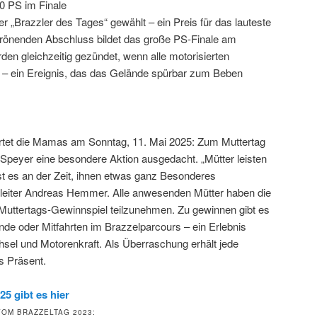
0 PS im Finale
er „Brazzler des Tages“ gewählt – ein Preis für das lauteste
krönenden Abschluss bildet das große PS-Finale am
en gleichzeitig gezündet, wenn alle motorisierten
– ein Ereignis, das das Gelände spürbar zum Beben
artet die Mamas am Sonntag, 11. Mai 2025: Zum Muttertag
peyer eine besondere Aktion ausgedacht. „Mütter leisten
ist es an der Zeit, ihnen etwas ganz Besonderes
eiter Andreas Hemmer. Alle anwesenden Mütter haben die
Muttertags-Gewinnspiel teilzunehmen. Zu gewinnen gibt es
nde oder Mitfahrten im Brazzelparcours – ein Erlebnis
hsel und Motorenkraft. Als Überraschung erhält jede
s Präsent.
25 gibt es hier
VOM BRAZZELTAG 2023: