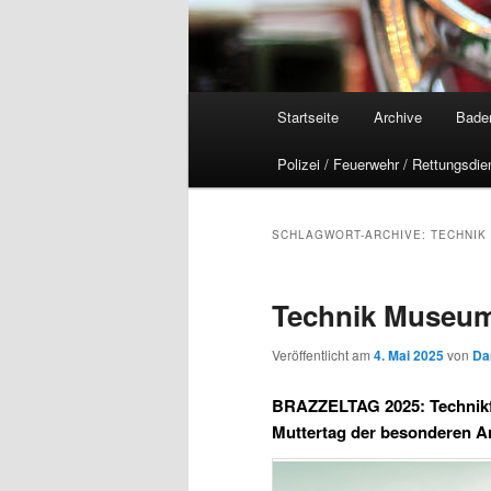
Hauptmenü
Startseite
Archive
Bade
Polizei / Feuerwehr / Rettungsdie
SCHLAGWORT-ARCHIVE:
TECHNIK
Technik Museum 
Veröffentlicht am
4. Mai 2025
von
Da
BRAZZELTAG 2025: Technikfes
Muttertag der besonderen A