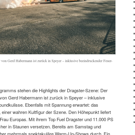
 von Gerd Habermann ist zurück in Speyer – inklusive beeindruckender Feuer-
gramms stehen die Highlights der Dragster-Szene: Der
von Gerd Habermann ist zurück in Speyer – inklusive
undkulisse. Ebenfalls mit Spannung erwartet: das
iner wahren Kultfigur der Szene. Den Höhepunkt liefert
e Frau Europas. Mit ihrem Top Fuel Dragster und 11.000 PS
cher in Staunen versetzen. Bereits am Samstag und
cher mehrmals spektakuläre Warm-Up-Shows durch. Ein