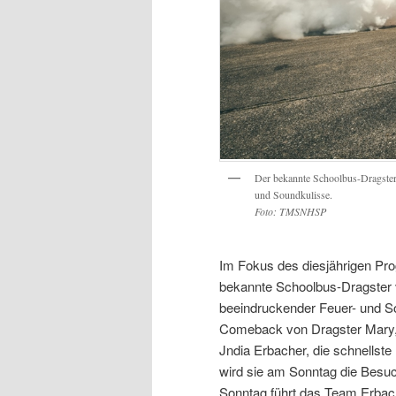
Der bekannte Schoolbus-Dragster
und Soundkulisse.
Foto: TMSNHSP
Im Fokus des diesjährigen Pro
bekannte Schoolbus-Dragster 
beeindruckender Feuer- und So
Comeback von Dragster Mary, e
Jndia Erbacher, die schnellst
wird sie am Sonntag die Besu
Sonntag führt das Team Erba