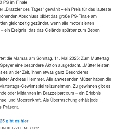
0 PS im Finale
er „Brazzler des Tages“ gewählt – ein Preis für das lauteste
krönenden Abschluss bildet das große PS-Finale am
en gleichzeitig gezündet, wenn alle motorisierten
– ein Ereignis, das das Gelände spürbar zum Beben
artet die Mamas am Sonntag, 11. Mai 2025: Zum Muttertag
peyer eine besondere Aktion ausgedacht. „Mütter leisten
ist es an der Zeit, ihnen etwas ganz Besonderes
eiter Andreas Hemmer. Alle anwesenden Mütter haben die
Muttertags-Gewinnspiel teilzunehmen. Zu gewinnen gibt es
nde oder Mitfahrten im Brazzelparcours – ein Erlebnis
hsel und Motorenkraft. Als Überraschung erhält jede
s Präsent.
25 gibt es hier
VOM BRAZZELTAG 2023: