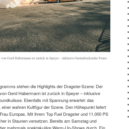
 von Gerd Habermann ist zurück in Speyer – inklusive beeindruckender Feuer-
gramms stehen die Highlights der Dragster-Szene: Der
von Gerd Habermann ist zurück in Speyer – inklusive
undkulisse. Ebenfalls mit Spannung erwartet: das
iner wahren Kultfigur der Szene. Den Höhepunkt liefert
e Frau Europas. Mit ihrem Top Fuel Dragster und 11.000 PS
cher in Staunen versetzen. Bereits am Samstag und
cher mehrmals spektakuläre Warm-Up-Shows durch. Ein