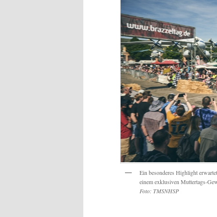
Ein besonderes Highlight erwart
einem exklusiven Muttertags-Gew
Foto: TMSNHSP