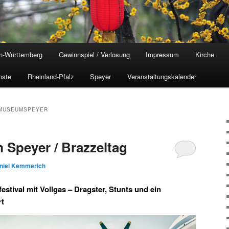
n-Württemberg
Gewinnspiel / Verlosung
Impressum
Kirche
nste
Rheinland-Pfalz
Speyer
Veranstaltungskalender
MUSEUMSPEYER
Speyer / Brazzeltag
niel Kemmerich
tival mit Vollgas – Dragster, Stunts und ein
rt