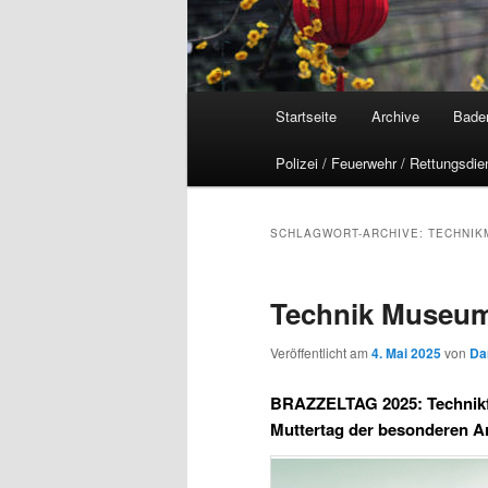
Hauptmenü
Startseite
Archive
Bade
Polizei / Feuerwehr / Rettungsdie
SCHLAGWORT-ARCHIVE:
TECHNIK
Technik Museum 
Veröffentlicht am
4. Mai 2025
von
Da
BRAZZELTAG 2025: Technikfes
Muttertag der besonderen A